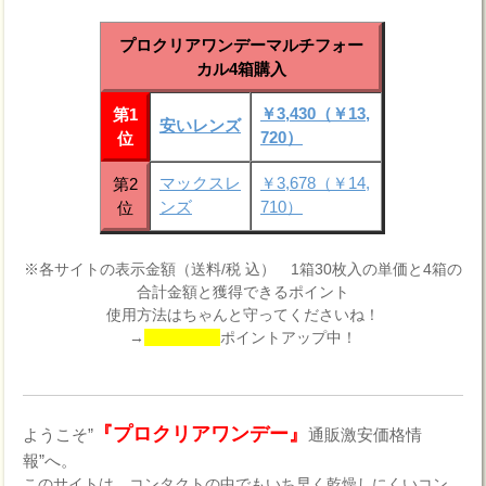
プロクリアワンデーマルチフォー
カル4箱購入
￥3,430（￥13,
第1
安いレンズ
720）
位
マックスレ
￥3,678（￥14,
第2
ンズ
710）
位
※各サイトの表示金額（送料/税 込） 1箱30枚入の単価と4箱の
合計金額と獲得できるポイント
使用方法はちゃんと守ってくださいね！
→
ポイントアップ中！
『プロクリアワンデー』
ようこそ”
通販激安価格情
報”へ。
このサイトは、コンタクトの中でもいち早く乾燥しにくいコン