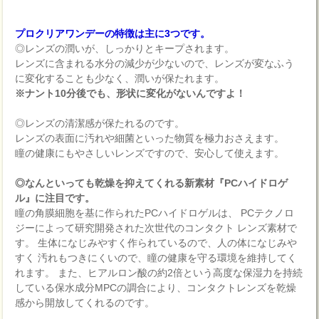
プロクリアワンデーの特徴は主に3つです。
◎レンズの潤いが、しっかりとキープされます。
レンズに含まれる水分の減少が少ないので、レンズが変なふう
に変化することも少なく、潤いが保たれます。
※ナント10分後でも、形状に変化がないんですよ！
◎レンズの清潔感が保たれるのです。
レンズの表面に汚れや細菌といった物質を極力おさえます。
瞳の健康にもやさしいレンズですので、安心して使えます。
◎なんといっても乾燥を抑えてくれる新素材『PCハイドロゲ
ル』に注目です。
瞳の角膜細胞を基に作られたPCハイドロゲルは、 PCテクノロ
ジーによって研究開発された次世代のコンタクト レンズ素材で
す。 生体になじみやすく作られているので、人の体になじみや
すく 汚れもつきにくいので、瞳の健康を守る環境を維持してく
れます。 また、ヒアルロン酸の約2倍という高度な保湿力を持続
している保水成分MPCの調合により、コンタクトレンズを乾燥
感から開放してくれるのです。