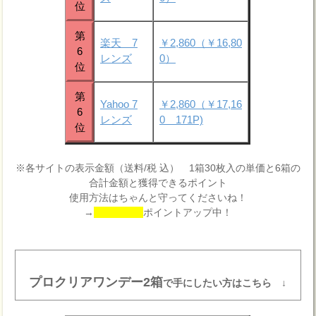
位
第
楽天 7
￥2,860（￥16,80
6
レンズ
0）
位
第
Yahoo 7
￥2,860（￥17,16
6
レンズ
0 171P)
位
※各サイトの表示金額（送料/税 込） 1箱30枚入の単価と6箱の
合計金額と獲得できるポイント
使用方法はちゃんと守ってくださいね！
→
ポイントアップ中！
プロクリアワンデー2箱
で手にしたい方はこちら ↓