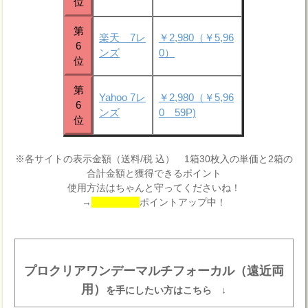
位
第
楽天 7レ
￥2,980（￥5,96
6
ンズ
0）
位
第
Yahoo 7レ
￥2,980（￥5,96
6
ンズ
0 59P)
位
※各サイトの表示金額（送料/税 込） 1箱30枚入の単価と2箱の
合計金額と獲得できるポイント
使用方法はちゃんと守ってくださいね！
→
ポイントアップ中！
プロクリアワンデーマルチフォーカル（遠近両
用）
を手にしたい方はこちら ↓