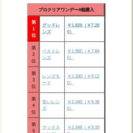
プロクリアワンデー4箱購入
第
グッドレ
￥1,820（￥7,28
1
ンズ
0）
位
第
ベストレ
￥1,960（￥7,84
2
ンズ
0）
位
第
レンズモ
￥2,280（￥9,12
3
ード
0）
位
第
安いレン
￥2,340（￥9,36
4
ズ
0）
位
第
マックス
￥2,348（￥9,39
5