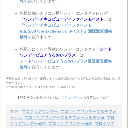
報
で紹介しています。
乾燥に強いカラコン用ワンデーコンタクトレンズ
『
ワンデーアキュビューディファインモイスト
』は
『ワンデーアキュビューディファインモ
http://007contactlens.com/イスト』通販激安価格
情報
で紹介中です。
乾燥しにくいと評判のワンデーコンタクト『
シード
ワンデーピュアうるおいプラス
』は
シードワンデーピュアうるおいプラス通販激安価格
速報
で紹介しています。
※毎日更新していますが、販売サイトの更新状況のタイムラグにより金額が合致しない場
合があります。
その場合は販売サイトが優先されます。ご容赦ください。
【PR】チラシ配布のバイトは
ポスティング
という仕事になります！
タグ：
プロクリアワンデー
,
プロクリアワンデーマルチフォ
ーカル
,
プロクリアワンデーマルチフォーカル最安値
,
プロ
クリアワンデー価格
,
プロクリアワンデー値段
,
プロクリア