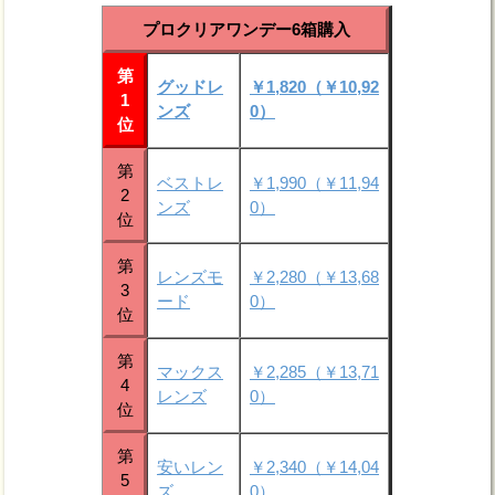
プロクリアワンデー6箱購入
第
グッドレ
￥1,820（￥10,92
1
ンズ
0）
位
第
ベストレ
￥1,990（￥11,94
2
ンズ
0）
位
第
レンズモ
￥2,280（￥13,68
3
ード
0）
位
第
マックス
￥2,285（￥13,71
4
レンズ
0）
位
第
安いレン
￥2,340（￥14,04
5
ズ
0）