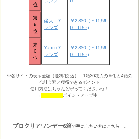
レンズ
0）
位
第
楽天 7
￥2,890（￥11,56
6
レンズ
0 115P)
位
第
Yahoo 7
￥2,890（￥11,56
6
レンズ
0 115P)
位
※各サイトの表示金額（送料/税 込） 1箱30枚入の単価と4箱の
合計金額と獲得できるポイント
使用方法はちゃんと守ってくださいね！
→
ポイントアップ中！
プロクリアワンデー6箱
で手にしたい方はこちら ↓