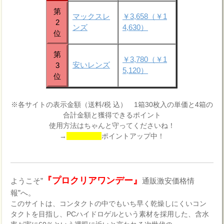
第
マックスレ
￥3,658（￥1
2
ンズ
4,630）
位
第
￥3,780（￥1
安いレンズ
3
5,120）
位
※各サイトの表示金額（送料/税 込） 1箱30枚入の単価と4箱の
合計金額と獲得できるポイント
使用方法はちゃんと守ってくださいね！
→
ポイントアップ中！
『プロクリアワンデー』
ようこそ”
通販激安価格情
報”へ。
このサイトは、コンタクトの中でもいち早く乾燥しにくいコン
タクトを目指し、PCハイドロゲルという素材を採用した、含水