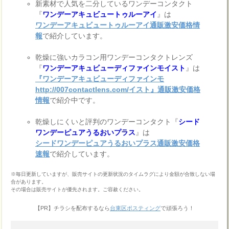
新素材で人気を二分しているワンデーコンタクト
『
ワンデーアキュビュートゥルーアイ
』は
ワンデーアキュビュートゥルーアイ通販激安価格情
報
で紹介しています。
乾燥に強いカラコン用ワンデーコンタクトレンズ
『
ワンデーアキュビューディファインモイスト
』は
『ワンデーアキュビューディファインモ
http://007contactlens.com/イスト』通販激安価格
情報
で紹介中です。
乾燥しにくいと評判のワンデーコンタクト『
シード
ワンデーピュアうるおいプラス
』は
シードワンデーピュアうるおいプラス通販激安価格
速報
で紹介しています。
※毎日更新していますが、販売サイトの更新状況のタイムラグにより金額が合致しない場
合があります。
その場合は販売サイトが優先されます。ご容赦ください。
【PR】チラシを配布するなら
台東区ポスティング
で頑張ろう！