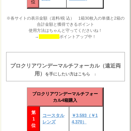
位
※各サイトの表示金額（送料/税 込） 1箱30枚入の単価と2箱の
合計金額と獲得できるポイント
使用方法はちゃんと守ってくださいね！
→
ポイントアップ中！
プロクリアワンデーマルチフォーカル（遠近両
用）
を手にしたい方はこちら ↓
プロクリアワンデーマルチフォー
カル4箱購入
第
コースタル
￥3,593（￥1
1
レンズ
4,370）
位