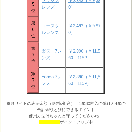
マックス
￥2,348（￥9,39
5
レンズ
0）
位
第
コースタ
￥2,493（￥9,97
6
ルレンズ
0）
位
第
楽天 7レ
￥2,890（￥11,5
7
ンズ
60 115P)
位
第
Yahoo 7レ
￥2,890（￥11,5
7
ンズ
60 115P)
位
※各サイトの表示金額（送料/税 込） 1箱30枚入の単価と4箱の
合計金額と獲得できるポイント
使用方法はちゃんと守ってくださいね！
→
ポイントアップ中！