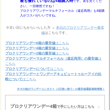
最も優れているのは4箱購入時
です。表を見てくだ
さい、一目瞭然ですね！
プロクリアワンデーマルチフォーカル（遠近両用）も4箱購
入がコスパがいいですね。
※古い日にちからいらした方 →
本日のプロクリアワンデー最安
値
はこちらです。
プロクリアワンデー6箱の最安値
はこちら
プロクリアワンデー4箱の最安値
はこちら
プロクリアワンデー2箱の最安値
はこちら
プロクリアワンデーマルチフォーカル（遠近両用）の最安値
は
こちら
プロクリアワンデーについて
はこちら
プロクリアワンデーとワンデーアキュビュートゥルーアイの比
較について
はこちら
※その他のワンデーコンタクト（1日使い捨て）の最安値通販価格情報！
プロクリアワンデー4箱
で手にしたい方はこちら ↓