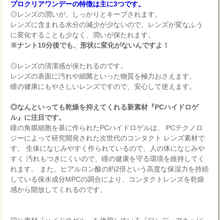
プロクリアワンデーの特徴は主に3つです。
◎レンズの潤いが、しっかりとキープされます。
レンズに含まれる水分の減少が少ないので、レンズが変なふう
に変化することも少なく、潤いが保たれます。
※ナント10分後でも、形状に変化がないんですよ！
◎レンズの清潔感が保たれるのです。
レンズの表面に汚れや細菌といった物質を極力おさえます。
瞳の健康にもやさしいレンズですので、安心して使えます。
◎なんといっても乾燥を抑えてくれる新素材『PCハイドロゲ
ル』に注目です。
瞳の角膜細胞を基に作られたPCハイドロゲルは、 PCテクノロ
ジーによって研究開発された次世代のコンタクト レンズ素材で
す。 生体になじみやすく作られているので、人の体になじみや
すく 汚れもつきにくいので、瞳の健康を守る環境を維持してく
れます。 また、ヒアルロン酸の約2倍という高度な保湿力を持続
している保水成分MPCの調合により、コンタクトレンズを乾燥
感から開放してくれるのです。