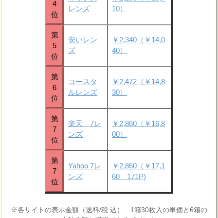
4
レンズ
10）
位
第
安いレン
￥2,340（￥14,0
5
ズ
40）
位
第
コースタ
￥2,472（￥14,8
6
ルレンズ
30）
位
第
楽天 7レ
￥2,860（￥16,8
7
ンズ
00）
位
第
Yahoo 7レ
￥2,860（￥17,1
7
ンズ
60 171P)
位
※各サイトの表示金額（送料/税 込） 1箱30枚入の単価と6箱の