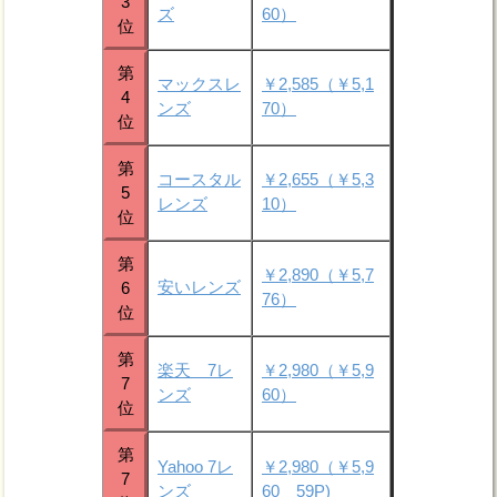
3
ズ
60）
位
第
マックスレ
￥2,585（￥5,1
4
ンズ
70）
位
第
コースタル
￥2,655（￥5,3
5
レンズ
10）
位
第
￥2,890（￥5,7
安いレンズ
6
76）
位
第
楽天 7レ
￥2,980（￥5,9
7
ンズ
60）
位
第
Yahoo 7レ
￥2,980（￥5,9
7
ンズ
60 59P)