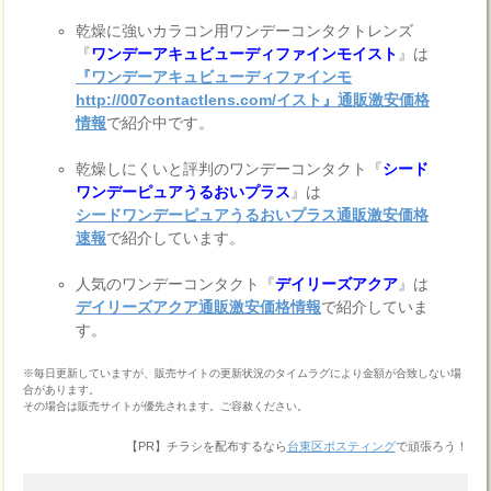
乾燥に強いカラコン用ワンデーコンタクトレンズ
『
ワンデーアキュビューディファインモイスト
』は
『ワンデーアキュビューディファインモ
http://007contactlens.com/イスト』通販激安価格
情報
で紹介中です。
乾燥しにくいと評判のワンデーコンタクト『
シード
ワンデーピュアうるおいプラス
』は
シードワンデーピュアうるおいプラス通販激安価格
速報
で紹介しています。
人気のワンデーコンタクト『
デイリーズアクア
』は
デイリーズアクア通販激安価格情報
で紹介していま
す。
※毎日更新していますが、販売サイトの更新状況のタイムラグにより金額が合致しない場
合があります。
その場合は販売サイトが優先されます。ご容赦ください。
【PR】チラシを配布するなら
台東区ポスティング
で頑張ろう！