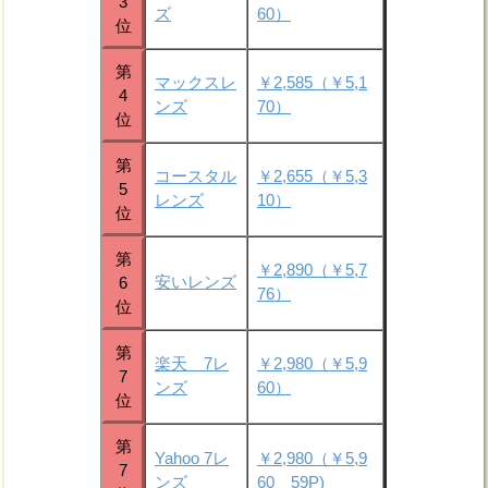
3
ズ
60）
位
第
マックスレ
￥2,585（￥5,1
4
ンズ
70）
位
第
コースタル
￥2,655（￥5,3
5
レンズ
10）
位
第
￥2,890（￥5,7
安いレンズ
6
76）
位
第
楽天 7レ
￥2,980（￥5,9
7
ンズ
60）
位
第
Yahoo 7レ
￥2,980（￥5,9
7
ンズ
60 59P)