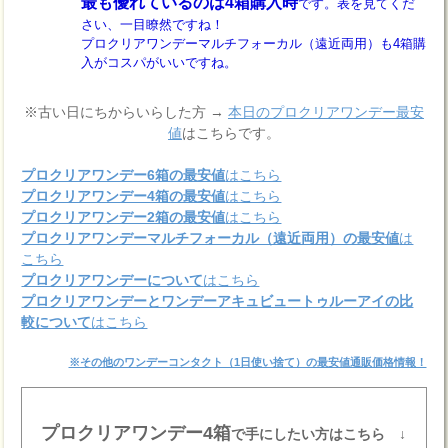
最も優れているのは4箱購入時
です。表を見てくだ
さい、一目瞭然ですね！
プロクリアワンデーマルチフォーカル（遠近両用）も4箱購
入がコスパがいいですね。
※古い日にちからいらした方 →
本日のプロクリアワンデー最安
値
はこちらです。
プロクリアワンデー6箱の最安値
はこちら
プロクリアワンデー4箱の最安値
はこちら
プロクリアワンデー2箱の最安値
はこちら
プロクリアワンデーマルチフォーカル（遠近両用）の最安値
は
こちら
プロクリアワンデーについて
はこちら
プロクリアワンデーとワンデーアキュビュートゥルーアイの比
較について
はこちら
※その他のワンデーコンタクト（1日使い捨て）の最安値通販価格情報！
プロクリアワンデー4箱
で手にしたい方はこちら ↓