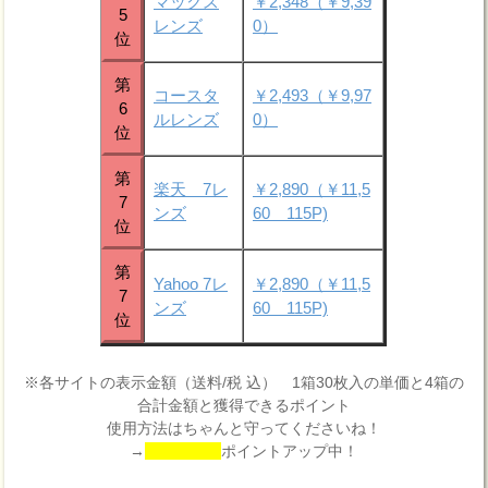
マックス
￥2,348（￥9,39
5
レンズ
0）
位
第
コースタ
￥2,493（￥9,97
6
ルレンズ
0）
位
第
楽天 7レ
￥2,890（￥11,5
7
ンズ
60 115P)
位
第
Yahoo 7レ
￥2,890（￥11,5
7
ンズ
60 115P)
位
※各サイトの表示金額（送料/税 込） 1箱30枚入の単価と4箱の
合計金額と獲得できるポイント
使用方法はちゃんと守ってくださいね！
→
ポイントアップ中！