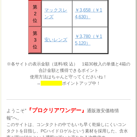
第
マックスレ
￥3,658（￥1
2
ンズ
4,630）
位
第
￥3,780（￥1
安いレンズ
3
5,120）
位
※各サイトの表示金額（送料/税 込） 1箱30枚入の単価と4箱の
合計金額と獲得できるポイント
使用方法はちゃんと守ってくださいね！
→
ポイントアップ中！
『プロクリアワンデー』
ようこそ”
通販激安価格情
報”へ。
このサイトは、コンタクトの中でもいち早く乾燥しにくいコン
タクトを目指し、PCハイドロゲルという素材を採用した、含水