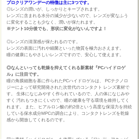
プロクリアワンデーの特徴は主に3つです。
◎レンズの潤いが、しっかりとキープされます。
レンズに含まれる水分の減少が少ないので、レンズが変なふう
に変化することも少なく、潤いが保たれます。
※ナント10分後でも、形状に変化がないんですよ！
◎レンズの清潔感が保たれるのです。
レンズの表面に汚れや細菌といった物質を極力おさえます。
瞳の健康にもやさしいレンズですので、安心して使えます。
◎なんといっても乾燥を抑えてくれる新素材『PCハイドロゲ
ル』に注目です。
瞳の角膜細胞を基に作られたPCハイドロゲルは、 PCテクノロ
ジーによって研究開発された次世代のコンタクト レンズ素材で
す。 生体になじみやすく作られているので、人の体になじみや
すく 汚れもつきにくいので、瞳の健康を守る環境を維持してく
れます。 また、ヒアルロン酸の約2倍という高度な保湿力を持続
している保水成分MPCの調合により、コンタクトレンズを乾燥
感から開放してくれるのです。