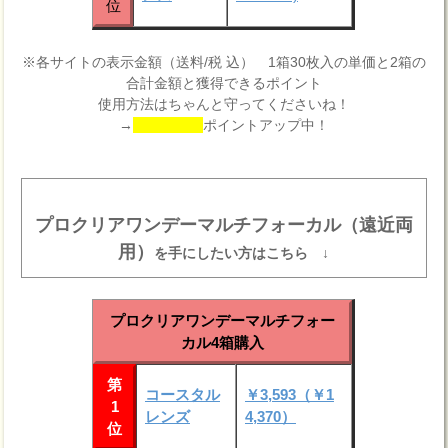
位
※各サイトの表示金額（送料/税 込） 1箱30枚入の単価と2箱の
合計金額と獲得できるポイント
使用方法はちゃんと守ってくださいね！
→
ポイントアップ中！
プロクリアワンデーマルチフォーカル（遠近両
用）
を手にしたい方はこちら ↓
プロクリアワンデーマルチフォー
カル4箱購入
第
コースタル
￥3,593（￥1
1
レンズ
4,370）
位