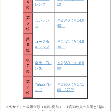
4
レンズ
10）
位
第
安いレン
￥2,340（￥14,0
5
ズ
40）
位
第
コースタ
￥2,472（￥14,8
6
ルレンズ
30）
位
第
楽天 7レ
￥2,860（￥16,8
7
ンズ
00）
位
第
Yahoo 7レ
￥2,860（￥17,1
7
ンズ
60 171P)
位
※各サイトの表示金額（送料/税 込） 1箱30枚入の単価と6箱の