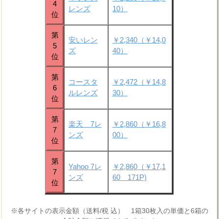
4
レンズ
10）
位
第
安いレン
￥2,340（￥14,0
5
ズ
40）
位
第
コースタ
￥2,472（￥14,8
6
ルレンズ
30）
位
第
楽天 7レ
￥2,860（￥16,8
7
ンズ
00）
位
第
Yahoo 7レ
￥2,860（￥17,1
7
ンズ
60 171P)
位
※各サイトの表示金額（送料/税 込） 1箱30枚入の単価と6箱の