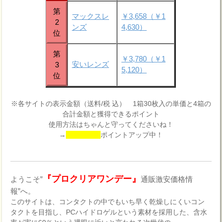
第
マックスレ
￥3,658（￥1
2
ンズ
4,630）
位
第
￥3,780（￥1
安いレンズ
3
5,120）
位
※各サイトの表示金額（送料/税 込） 1箱30枚入の単価と4箱の
合計金額と獲得できるポイント
使用方法はちゃんと守ってくださいね！
→
ポイントアップ中！
『プロクリアワンデー』
ようこそ”
通販激安価格情
報”へ。
このサイトは、コンタクトの中でもいち早く乾燥しにくいコン
タクトを目指し、PCハイドロゲルという素材を採用した、含水