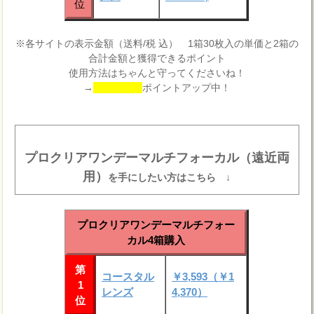
位
※各サイトの表示金額（送料/税 込） 1箱30枚入の単価と2箱の
合計金額と獲得できるポイント
使用方法はちゃんと守ってくださいね！
→
ポイントアップ中！
プロクリアワンデーマルチフォーカル（遠近両
用）
を手にしたい方はこちら ↓
プロクリアワンデーマルチフォー
カル4箱購入
第
コースタル
￥3,593（￥1
1
レンズ
4,370）
位