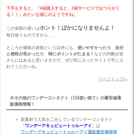
下手をすると、『4箱購入すると、2箱サービスでおつりがく
る！！』みたいな感じのようですね。
ホント！ばかになりませんよ！
この金額の違いは
毎日使うものですから….
ところが価格の差額という以外にも、
使いやすかったり
、
自分
と相性が良かったり
、
特にポイントがたまる！
などの判断が皆
さんにはあると思いますので、ぜひ気に入ったサイトで手に入
れてくださいね。
ページトップへ
※その他のワンデーコンタクト（1日使い捨て）の最安値通
販価格情報！
新素材で人気を二分しているワンデーコンタクト
『
ワンデーアキュビュートゥルーアイ
』は
ワンデーアキュビュートゥルーアイ通販激安価格情