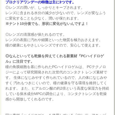
プロクリアワンデーの特徴は主に3つです。
◎レンズの潤いが、しっかりとキープされます。
レンズに含まれる水分の減少が少ないので、レンズが変なふう
に変化することも少なく、潤いが保たれます。
※ナント10分後でも、形状に変化がないんですよ！
◎レンズの清潔感が保たれるのです。
レンズの表面に汚れや細菌といった物質を極力おさえます。
瞳の健康にもやさしいレンズですので、安心して使えます。
◎なんといっても乾燥を抑えてくれる新素材『PCハイドロゲ
ル』に注目です。
瞳の角膜細胞を基に作られたPCハイドロゲルは、 PCテクノロ
ジーによって研究開発された次世代のコンタクト レンズ素材で
す。 生体になじみやすく作られているので、人の体になじみや
すく 汚れもつきにくいので、瞳の健康を守る環境を維持してく
れます。 また、ヒアルロン酸の約2倍という高度な保湿力を持続
している保水成分MPCの調合により、コンタクトレンズを乾燥
感から開放してくれるのです。