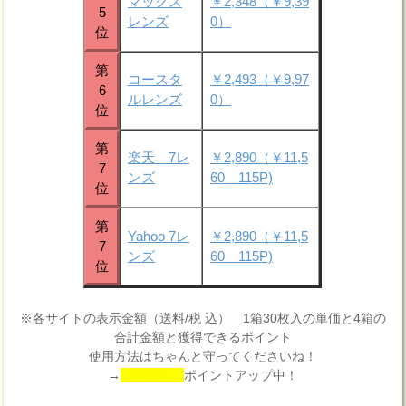
マックス
￥2,348（￥9,39
5
レンズ
0）
位
第
コースタ
￥2,493（￥9,97
6
ルレンズ
0）
位
第
楽天 7レ
￥2,890（￥11,5
7
ンズ
60 115P)
位
第
Yahoo 7レ
￥2,890（￥11,5
7
ンズ
60 115P)
位
※各サイトの表示金額（送料/税 込） 1箱30枚入の単価と4箱の
合計金額と獲得できるポイント
使用方法はちゃんと守ってくださいね！
→
ポイントアップ中！