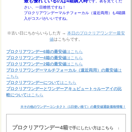
最も優れているのは4箱購入時
です。表を見てくだ
さい、一目瞭然ですね！
プロクリアワンデーマルチフォーカル（遠近両用）も4箱購
入がコスパがいいですね。
※古い日にちからいらした方 →
本日のプロクリアワンデー最安
値
はこちらです。
プロクリアワンデー6箱の最安値
はこちら
プロクリアワンデー4箱の最安値
はこちら
プロクリアワンデー2箱の最安値
はこちら
プロクリアワンデーマルチフォーカル（遠近両用）の最安値
は
こちら
プロクリアワンデーについて
はこちら
プロクリアワンデーとワンデーアキュビュートゥルーアイの比
較について
はこちら
※その他のワンデーコンタクト（1日使い捨て）の最安値通販価格情報！
プロクリアワンデー4箱
で手にしたい方はこちら ↓