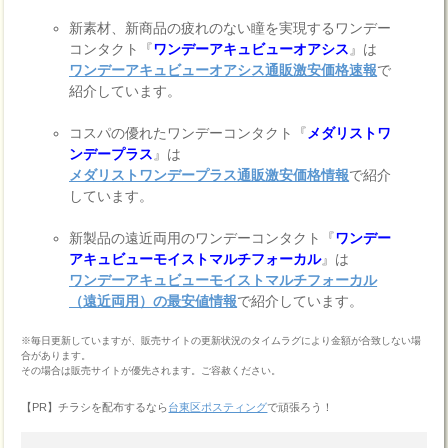
新素材、新商品の疲れのない瞳を実現するワンデー
コンタクト『
ワンデーアキュビューオアシス
』は
ワンデーアキュビューオアシス通販激安価格速報
で
紹介しています。
コスパの優れたワンデーコンタクト『
メダリストワ
ンデープラス
』は
メダリストワンデープラス通販激安価格情報
で紹介
しています。
新製品の遠近両用のワンデーコンタクト『
ワンデー
アキュビューモイストマルチフォーカル
』は
ワンデーアキュビューモイストマルチフォーカル
（遠近両用）の最安値情報
で紹介しています。
※毎日更新していますが、販売サイトの更新状況のタイムラグにより金額が合致しない場
合があります。
その場合は販売サイトが優先されます。ご容赦ください。
【PR】チラシを配布するなら
台東区ポスティング
で頑張ろう！