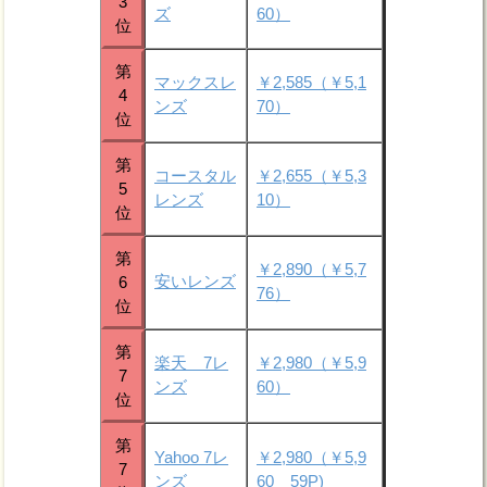
3
ズ
60）
位
第
マックスレ
￥2,585（￥5,1
4
ンズ
70）
位
第
コースタル
￥2,655（￥5,3
5
レンズ
10）
位
第
￥2,890（￥5,7
安いレンズ
6
76）
位
第
楽天 7レ
￥2,980（￥5,9
7
ンズ
60）
位
第
Yahoo 7レ
￥2,980（￥5,9
7
ンズ
60 59P)