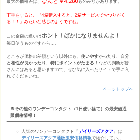
なんと￥4,280
最大の価格差は、
もの差額があります。
下手をすると、『4箱購入すると、2箱サービスでおつりがく
る！！』みたいな感じのようですね。
ホント！ばかになりませんよ！
この金額の違いは
毎日使うものですから….
ところが価格の差額という以外にも、
使いやすかったり
、
自分
と相性が良かったり
、
特にポイントがたまる！
などの判断が皆
さんにはあると思いますので、ぜひ気に入ったサイトで手に入
れてくださいね。
ページトップへ
※その他のワンデーコンタクト（1日使い捨て）の最安値通
販価格情報！
人気のワンデーコンタクト『
デイリーズアクア
』は
デイリーズアクア通販激安価格情報
で紹介していま