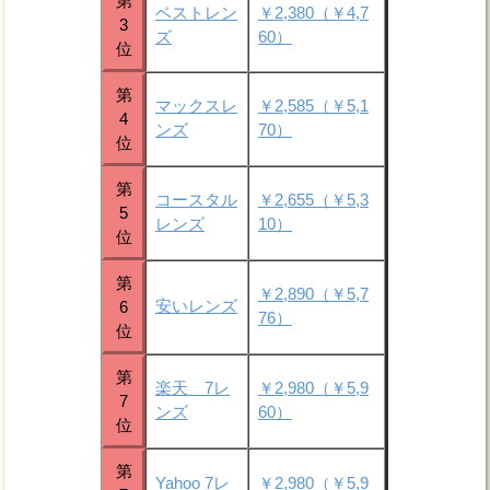
第
ベストレン
￥2,380（￥4,7
3
ズ
60）
位
第
マックスレ
￥2,585（￥5,1
4
ンズ
70）
位
第
コースタル
￥2,655（￥5,3
5
レンズ
10）
位
第
￥2,890（￥5,7
安いレンズ
6
76）
位
第
楽天 7レ
￥2,980（￥5,9
7
ンズ
60）
位
第
Yahoo 7レ
￥2,980（￥5,9