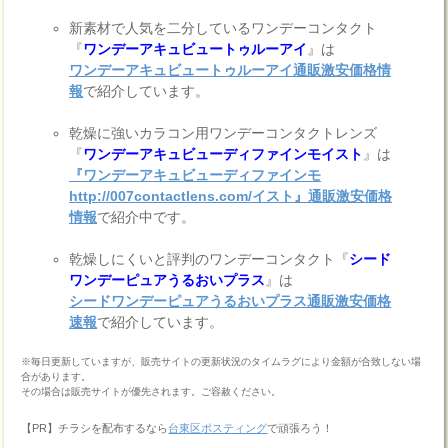
新素材で人気を二分しているワンデーコンタクト
『
ワンデーアキュビュートゥルーアイ
』は
ワンデーアキュビュートゥルーアイ通販激安価格情
報
で紹介しています。
乾燥に強いカラコン用ワンデーコンタクトレンズ
『
ワンデーアキュビューディファインモイスト
』は
『ワンデーアキュビューディファインモ
http://007contactlens.com/イスト』通販激安価格
情報
で紹介中です。
乾燥しにくいと評判のワンデーコンタクト『
シード
ワンデーピュアうるおいプラス
』は
シードワンデーピュアうるおいプラス通販激安価格
速報
で紹介しています。
※毎日更新していますが、販売サイトの更新状況のタイムラグにより金額が合致しない場
合があります。
その場合は販売サイトが優先されます。ご容赦ください。
【PR】チラシを配布するなら
台東区ポスティング
で頑張ろう！