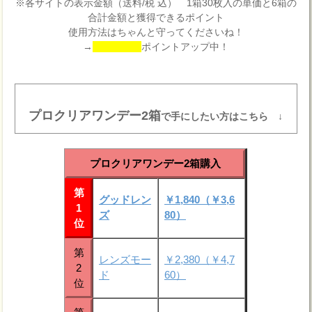
※各サイトの表示金額（送料/税 込） 1箱30枚入の単価と6箱の
合計金額と獲得できるポイント
使用方法はちゃんと守ってくださいね！
→
ポイントアップ中！
プロクリアワンデー2箱
で手にしたい方はこちら ↓
プロクリアワンデー2箱購入
第
グッドレン
￥1,840（￥3,6
1
ズ
80）
位
第
レンズモー
￥2,380（￥4,7
2
ド
60）
位