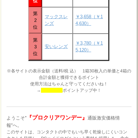
位
第
マックスレ
￥3,658（￥1
2
ンズ
4,630）
位
第
￥3,780（￥1
安いレンズ
3
5,120）
位
※各サイトの表示金額（送料/税 込） 1箱30枚入の単価と4箱の
合計金額と獲得できるポイント
使用方法はちゃんと守ってくださいね！
→
ポイントアップ中！
『プロクリアワンデー』
ようこそ”
通販激安価格情
報”へ。
このサイトは、コンタクトの中でもいち早く乾燥しにくいコン