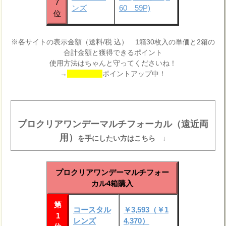
7
ンズ
60 59P)
位
※各サイトの表示金額（送料/税 込） 1箱30枚入の単価と2箱の
合計金額と獲得できるポイント
使用方法はちゃんと守ってくださいね！
→
ポイントアップ中！
プロクリアワンデーマルチフォーカル（遠近両
用）
を手にしたい方はこちら ↓
プロクリアワンデーマルチフォー
カル4箱購入
第
コースタル
￥3,593（￥1
1
レンズ
4,370）