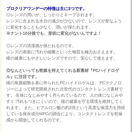
プロクリアワンデーの特徴は主に3つです。
◎レンズの潤いが、しっかりとキープされます。
レンズに含まれる水分の減少が少ないので、レンズが変なふう
に変化することも少なく、潤いが保たれます。
※ナント10分後でも、形状に変化がないんですよ！
◎レンズの清潔感が保たれるのです。
レンズの表面に汚れや細菌といった物質を極力おさえます。
瞳の健康にもやさしいレンズですので、安心して使えます。
◎なんといっても乾燥を抑えてくれる新素材『PCハイドロゲ
ル』に注目です。
瞳の角膜細胞を基に作られたPCハイドロゲルは、 PCテクノロ
ジーによって研究開発された次世代のコンタクト レンズ素材で
す。 生体になじみやすく作られているので、人の体になじみや
すく 汚れもつきにくいので、瞳の健康を守る環境を維持してく
れます。 また、ヒアルロン酸の約2倍という高度な保湿力を持続
している保水成分MPCの調合により、コンタクトレンズを乾燥
感から開放してくれるのです。