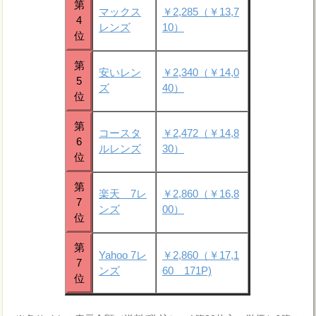
第
マックス
￥2,285（￥13,7
4
レンズ
10）
位
第
安いレン
￥2,340（￥14,0
5
ズ
40）
位
第
コースタ
￥2,472（￥14,8
6
ルレンズ
30）
位
第
楽天 7レ
￥2,860（￥16,8
7
ンズ
00）
位
第
Yahoo 7レ
￥2,860（￥17,1
7
ンズ
60 171P)
位