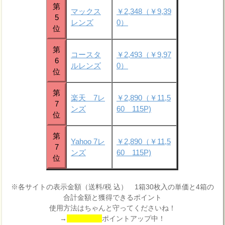
第
マックス
￥2,348（￥9,39
5
レンズ
0）
位
第
コースタ
￥2,493（￥9,97
6
ルレンズ
0）
位
第
楽天 7レ
￥2,890（￥11,5
7
ンズ
60 115P)
位
第
Yahoo 7レ
￥2,890（￥11,5
7
ンズ
60 115P)
位
※各サイトの表示金額（送料/税 込） 1箱30枚入の単価と4箱の
合計金額と獲得できるポイント
使用方法はちゃんと守ってくださいね！
→
ポイントアップ中！