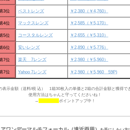
第3位
ベストレンズ
￥2,380（￥4,760）
マックスレンズ
￥2,585（￥5,170）
第4位
コースタルレンズ
￥2,655（￥5,310）
第5位
安いレンズ
￥2,890（￥5,776）
第6位
楽天 7レンズ
￥2,980（￥5,960）
第7位
第7位
Yahoo 7レンズ
￥2,980（￥5,960 59P)
の表示金額（送料/税 込） 1箱30枚入の単価と2箱の合計金額と獲得で
使用方法はちゃんと守ってくださいね！
→
ポイントアップ中！
リアワンデーマルチフォーカル（遠近両用）
を手にしたい方