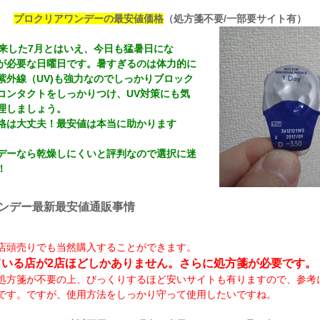
プロクリアワンデーの最安値価格
（処方箋不要/一部要サイト有）
到来した7月とはいえ、今日も猛暑日にな
が必要な日曜日です。暑すぎるのは体力的に
紫外線（UV)も強力なのでしっかりブロック
コンタクトをしっかりつけ、UV対策にも気
理しましょう。
格は大丈夫！最安値は本当に助かります
デーなら乾燥しにくいと評判なので選択に迷
！
ンデー最新最安値通販事情
店頭売りでも当然購入することができます。
っている店が2店ほどしかありません。さらに処方箋が必要です。
処方箋が不要の上、びっくりするほど安いサイトも有りますので、参考
です。ですが、使用方法をしっかり守って使用したいですね。