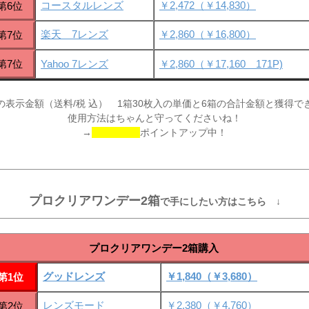
コースタルレンズ
￥2,472（￥14,830）
第6位
楽天 7レンズ
￥2,860（￥16,800）
第7位
第7位
Yahoo 7レンズ
￥2,860（￥17,160 171P)
の表示金額（送料/税 込） 1箱30枚入の単価と6箱の合計金額と獲得で
使用方法はちゃんと守ってくださいね！
→
ポイントアップ中！
プロクリアワンデー2箱
で手にしたい方はこちら ↓
プロクリアワンデー2箱購入
グッドレンズ
￥1,840（￥3,680）
第1位
レンズモード
￥2,380（￥4,760）
第2位