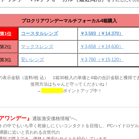
プロクリアワンデーマルチフォーカル4箱購入
コースタルレンズ
￥3,593（￥14,370）
第1位
マックスレンズ
￥3,658（￥14,630）
第2位
安いレンズ
￥3,780（￥15,120）
第3位
の表示金額（送料/税 込） 1箱30枚入の単価と4箱の合計金額と獲得で
使用方法はちゃんと守ってくださいね！
→
ポイントアップ中！
アワンデー』
通販激安価格情報”へ。
トの中でもいち早く乾燥しにくいコンタクトを目指し、PCハイドロゲ
う裸眼に近いと言われる次世代の
通販で購入でき、価格も激安なサイトを紹介しています。