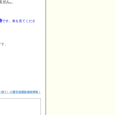
りません。
時
です。表を見てくださ
です。
い捨て）の最安値通販価格情報！