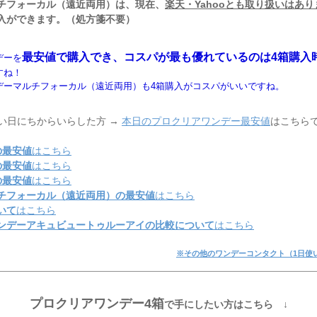
チフォーカル（遠近両用）は、現在、
楽天・Yahooとも取り扱いはあ
入ができます。（処方箋不要）
最安値で購入でき、コスパが最も優れているのは4箱購入
デーを
すね！
デーマルチフォーカル（遠近両用）も4箱購入がコスパがいいですね。
い日にちからいらした方 →
本日のプロクリアワンデー最安値
はこちら
の最安値
はこちら
の最安値
はこちら
の最安値
はこちら
チフォーカル（遠近両用）の最安値
はこちら
いて
はこちら
ンデーアキュビュートゥルーアイの比較について
はこちら
※その他のワンデーコンタクト（1日使
プロクリアワンデー4箱
で手にしたい方はこちら ↓