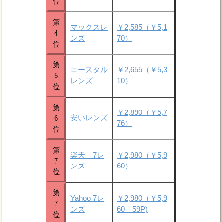
位
第
マックスレ
￥2,585（￥5,1
4
ンズ
70）
位
第
コースタル
￥2,655（￥5,3
5
レンズ
10）
位
第
￥2,890（￥5,7
安いレンズ
6
76）
位
第
楽天 7レ
￥2,980（￥5,9
7
ンズ
60）
位
第
Yahoo 7レ
￥2,980（￥5,9
7
ンズ
60 59P)
位