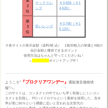
第
マックスレ
￥3,658（￥1
2
ンズ
4,630）
位
第
￥3,780（￥1
安いレンズ
3
5,120）
位
※各サイトの表示金額（送料/税 込） 1箱30枚入の単価と4箱の
合計金額と獲得できるポイント
使用方法はちゃんと守ってくださいね！
→
ポイントアップ中！
『プロクリアワンデー』
ようこそ”
通販激安価格情
報”へ。
このサイトは、コンタクトの中でもいち早く乾燥しにくいコン
タクトを目指し、PCハイドロゲルという素材を採用した、含水
率が実に60％という裸眼に近いと言われる次世代の