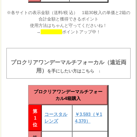
※各サイトの表示金額（送料/税 込） 1箱30枚入の単価と2箱の
合計金額と獲得できるポイント
使用方法はちゃんと守ってくださいね！
→
ポイントアップ中！
プロクリアワンデーマルチフォーカル（遠近両
用）
を手にしたい方はこちら ↓
プロクリアワンデーマルチフォー
カル4箱購入
第
コースタル
￥3,593（￥1
1
レンズ
4,370）
位