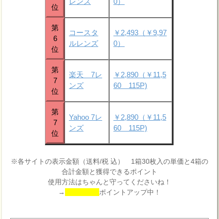
レンズ
0）
位
第
コースタ
￥2,493（￥9,97
6
ルレンズ
0）
位
第
楽天 7レ
￥2,890（￥11,5
7
ンズ
60 115P)
位
第
Yahoo 7レ
￥2,890（￥11,5
7
ンズ
60 115P)
位
※各サイトの表示金額（送料/税 込） 1箱30枚入の単価と4箱の
合計金額と獲得できるポイント
使用方法はちゃんと守ってくださいね！
→
ポイントアップ中！