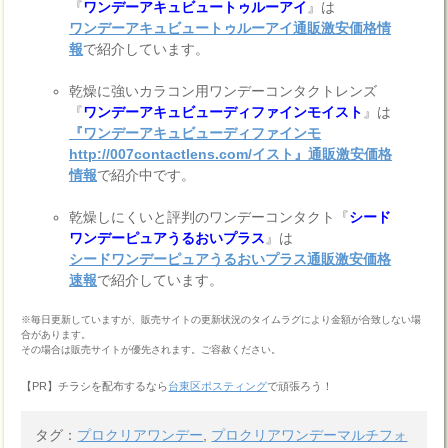
『
ワンデーアキュビュートゥルーアイ
』は
ワンデーアキュビュートゥルーアイ通販激安価格情
報
で紹介しています。
乾燥に強いカラコン用ワンデーコンタクトレンズ
『
ワンデーアキュビューディファインモイスト
』は
『ワンデーアキュビューディファインモ
http://007contactlens.com/イスト』通販激安価格
情報
で紹介中です。
乾燥しにくいと評判のワンデーコンタクト『
シード
ワンデーピュアうるおいプラス
』は
シードワンデーピュアうるおいプラス通販激安価格
速報
で紹介しています。
※毎日更新していますが、販売サイトの更新状況のタイムラグにより金額が合致しない場
合があります。
その場合は販売サイトが優先されます。ご容赦ください。
【PR】チラシを配布するなら
台東区ポスティング
で頑張ろう！
タグ：
プロクリアワンデー
,
プロクリアワンデーマルチフォ