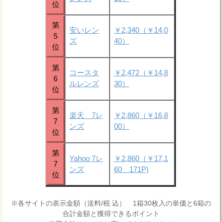
位
第
安いレン
￥2,340（￥14,0
5
ズ
40）
位
第
コースタ
￥2,472（￥14,8
6
ルレンズ
30）
位
第
楽天 7レ
￥2,860（￥16,8
7
ンズ
00）
位
第
Yahoo 7レ
￥2,860（￥17,1
7
ンズ
60 171P)
位
※各サイトの表示金額（送料/税 込） 1箱30枚入の単価と6箱の
合計金額と獲得できるポイント