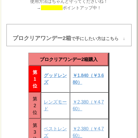
使用方法はちゃんと守ってくださいね！
→
ポイントアップ中！
プロクリアワンデー2箱
で手にしたい方はこちら ↓
プロクリアワンデー2箱購入
第
グッドレン
￥1,840（￥3,6
1
ズ
80）
位
第
レンズモー
￥2,380（￥4,7
2
ド
60）
位
第
ベストレン
￥2,380（￥4,7
3
ズ
60）