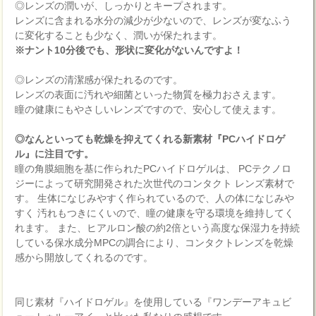
◎レンズの潤いが、しっかりとキープされます。
レンズに含まれる水分の減少が少ないので、レンズが変なふう
に変化することも少なく、潤いが保たれます。
※ナント10分後でも、形状に変化がないんですよ！
◎レンズの清潔感が保たれるのです。
レンズの表面に汚れや細菌といった物質を極力おさえます。
瞳の健康にもやさしいレンズですので、安心して使えます。
◎なんといっても乾燥を抑えてくれる新素材『PCハイドロゲ
ル』に注目です。
瞳の角膜細胞を基に作られたPCハイドロゲルは、 PCテクノロ
ジーによって研究開発された次世代のコンタクト レンズ素材で
す。 生体になじみやすく作られているので、人の体になじみや
すく 汚れもつきにくいので、瞳の健康を守る環境を維持してく
れます。 また、ヒアルロン酸の約2倍という高度な保湿力を持続
している保水成分MPCの調合により、コンタクトレンズを乾燥
感から開放してくれるのです。
同じ素材『ハイドロゲル』を使用している『ワンデーアキュビ