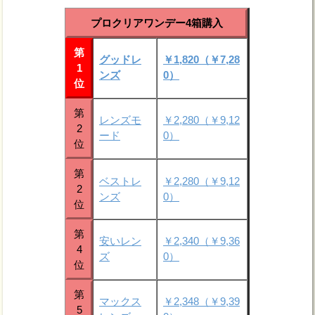
プロクリアワンデー4箱購入
第
グッドレ
￥1,820（￥7,28
1
ンズ
0）
位
第
レンズモ
￥2,280（￥9,12
2
ード
0）
位
第
ベストレ
￥2,280（￥9,12
2
ンズ
0）
位
第
安いレン
￥2,340（￥9,36
4
ズ
0）
位
第
マックス
￥2,348（￥9,39
5