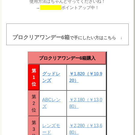
使用方法はちゃんと守ってくださいね！
→
ポイントアップ中！
プロクリアワンデー6箱
で手にしたい方はこちら ↓
プロクリアワンデー6箱購入
第
グッドレ
￥1,820（￥10,9
1
ンズ
20）
位
第
ABCレン
￥2,180（￥13,0
2
ズ
80）
位
第
レンズモ
￥2,280（￥13,6
3
ード
80）