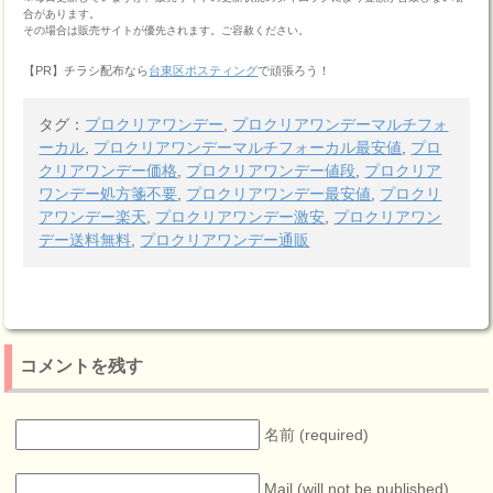
合があります。
その場合は販売サイトが優先されます。ご容赦ください。
【PR】チラシ配布なら
台東区ポスティング
で頑張ろう！
タグ：
プロクリアワンデー
,
プロクリアワンデーマルチフォ
ーカル
,
プロクリアワンデーマルチフォーカル最安値
,
プロ
クリアワンデー価格
,
プロクリアワンデー値段
,
プロクリア
ワンデー処方箋不要
,
プロクリアワンデー最安値
,
プロクリ
アワンデー楽天
,
プロクリアワンデー激安
,
プロクリアワン
デー送料無料
,
プロクリアワンデー通販
コメントを残す
名前 (required)
Mail (will not be published)