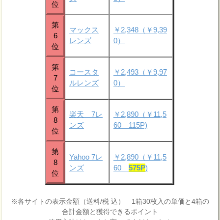
位
第
マックス
￥2,348（￥9,39
6
レンズ
0）
位
第
コースタ
￥2,493（￥9,97
7
ルレンズ
0）
位
第
楽天 7レ
￥2,890（￥11,5
8
ンズ
60 115P)
位
第
Yahoo 7レ
￥2,890（￥11,5
8
ンズ
60
575P
)
位
※各サイトの表示金額（送料/税 込） 1箱30枚入の単価と4箱の
合計金額と獲得できるポイント