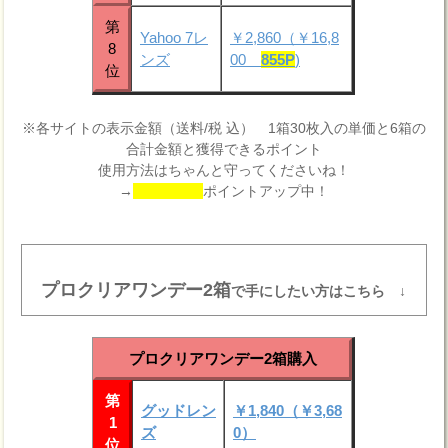
第
Yahoo 7レ
￥2,860（￥16,8
8
ンズ
00
855P
)
位
※各サイトの表示金額（送料/税 込） 1箱30枚入の単価と6箱の
合計金額と獲得できるポイント
使用方法はちゃんと守ってくださいね！
→
ポイントアップ中！
プロクリアワンデー2箱
で手にしたい方はこちら ↓
プロクリアワンデー2箱購入
第
グッドレン
￥1,840（￥3,68
1
ズ
0）
位