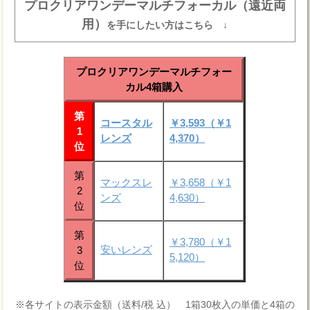
プロクリアワンデーマルチフォーカル（遠近両
用）
を手にしたい方はこちら ↓
プロクリアワンデーマルチフォー
カル4箱購入
第
コースタル
￥3,593（￥1
1
レンズ
4,370）
位
第
マックスレ
￥3,658（￥1
2
ンズ
4,630）
位
第
￥3,780（￥1
安いレンズ
3
5,120）
位
※各サイトの表示金額（送料/税 込） 1箱30枚入の単価と4箱の