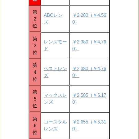
第
ABCレン
￥2,280（￥4,56
2
ズ
0）
位
第
レンズモー
￥2,380（￥4,76
3
ド
0）
位
第
ベストレン
￥2,380（￥4,76
4
ズ
0）
位
第
マックスレ
￥2,585（￥5,17
5
ンズ
0）
位
第
コースタル
￥2,655（￥5,31
6
レンズ
0）
位