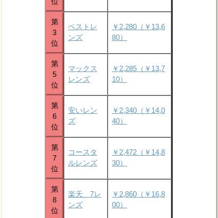
位
第
ベストレ
￥2,280（￥13,6
3
ンズ
80）
位
第
マックス
￥2,285（￥13,7
5
レンズ
10）
位
第
安いレン
￥2,340（￥14,0
6
ズ
40）
位
第
コースタ
￥2,472（￥14,8
7
ルレンズ
30）
位
第
楽天 7レ
￥2,860（￥16,8
8
ンズ
00）
位