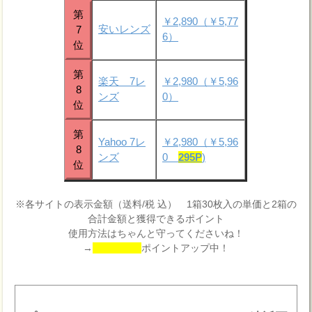
第
￥2,890（￥5,77
安いレンズ
7
6）
位
第
楽天 7レ
￥2,980（￥5,96
8
ンズ
0）
位
第
Yahoo 7レ
￥2,980（￥5,96
8
ンズ
0
295P
)
位
※各サイトの表示金額（送料/税 込） 1箱30枚入の単価と2箱の
合計金額と獲得できるポイント
使用方法はちゃんと守ってくださいね！
→
ポイントアップ中！