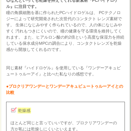
◎なんといっても乾燥を抑えてくれる新素材『PCハイドロゲ
ル』に注目です。
瞳の角膜細胞を基に作られたPCハイドロゲルは、 PCテクノロ
ジーによって研究開発された次世代のコンタクト レンズ素材で
す。 生体になじみやすく作られているので、人の体になじみや
すく 汚れもつきにくいので、瞳の健康を守る環境を維持してく
れます。 また、ヒアルロン酸の約2倍という高度な保湿力を持続
している保水成分MPCの調合により、コンタクトレンズを乾燥
感から開放してくれるのです。
同じ素材『ハイドロゲル』を使用している『ワンデーアキュビ
ュートゥルーアイ』と比べた私なりの感想です。
●プロクリアワンデーとワンデーアキュビュートゥルーアイとの
比較
乾燥感
ほとんど同じと言っていいですが、プロクリアワンデーの
方が私には乾燥しにくいといえます。