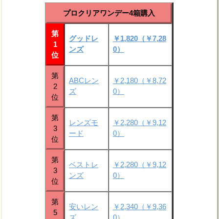
プロクリアワンデー4箱購入
第
グッドレ
￥1,820（￥7,28
1
ンズ
0）
位
第
ABCレン
￥2,180（￥8,72
2
ズ
0）
位
第
レンズモ
￥2,280（￥9,12
3
ード
0）
位
第
ベストレ
￥2,280（￥9,12
3
ンズ
0）
位
第
安いレン
￥2,340（￥9,36
5
ズ
0）