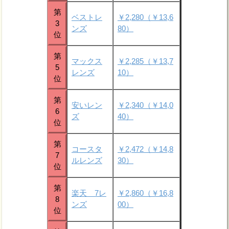
第
ベストレ
￥2,280（￥13,6
3
ンズ
80）
位
第
マックス
￥2,285（￥13,7
5
レンズ
10）
位
第
安いレン
￥2,340（￥14,0
6
ズ
40）
位
第
コースタ
￥2,472（￥14,8
7
ルレンズ
30）
位
第
楽天 7レ
￥2,860（￥16,8
8
ンズ
00）
位