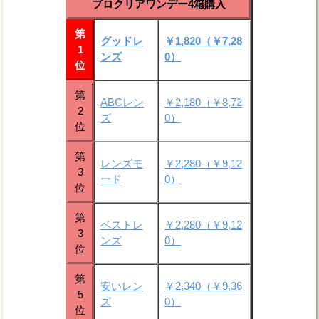
プロクリアワンデー4箱購入
第
グッドレ
￥1,820（￥7,28
1
ンズ
0）
位
第
ABCレン
￥2,180（￥8,72
2
ズ
0）
位
第
レンズモ
￥2,280（￥9,12
3
ード
0）
位
第
ベストレ
￥2,280（￥9,12
3
ンズ
0）
位
第
安いレン
￥2,340（￥9,36
5
ズ
0）
位