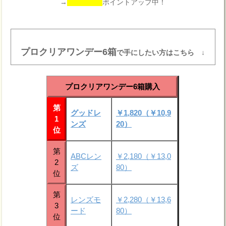
→
ポイントアップ中！
プロクリアワンデー6箱
で手にしたい方はこちら ↓
プロクリアワンデー6箱購入
第
グッドレ
￥1,820（￥10,9
1
ンズ
20）
位
第
ABCレン
￥2,180（￥13,0
2
ズ
80）
位
第
レンズモ
￥2,280（￥13,6
3
ード
80）
位