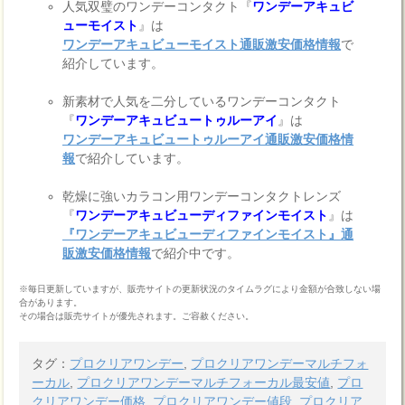
人気双璧のワンデーコンタクト『
ワンデーアキュビ
ューモイスト
』は
ワンデーアキュビューモイスト通販激安価格情報
で
紹介しています。
新素材で人気を二分しているワンデーコンタクト
『
ワンデーアキュビュートゥルーアイ
』は
ワンデーアキュビュートゥルーアイ通販激安価格情
報
で紹介しています。
乾燥に強いカラコン用ワンデーコンタクトレンズ
『
ワンデーアキュビューディファインモイスト
』は
『ワンデーアキュビューディファインモイスト』通
販激安価格情報
で紹介中です。
※毎日更新していますが、販売サイトの更新状況のタイムラグにより金額が合致しない場
合があります。
その場合は販売サイトが優先されます。ご容赦ください。
タグ：
プロクリアワンデー
,
プロクリアワンデーマルチフォ
ーカル
,
プロクリアワンデーマルチフォーカル最安値
,
プロ
クリアワンデー価格
,
プロクリアワンデー値段
,
プロクリア