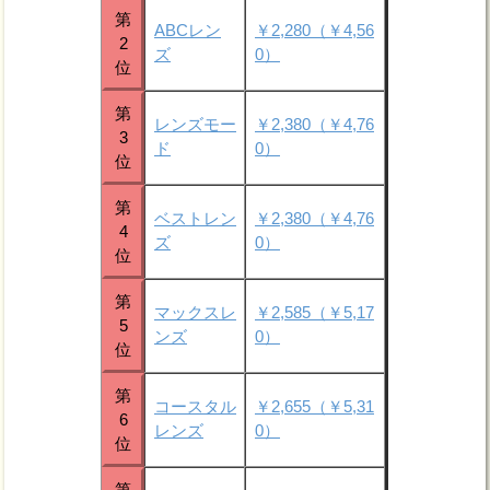
第
ABCレン
￥2,280（￥4,56
2
ズ
0）
位
第
レンズモー
￥2,380（￥4,76
3
ド
0）
位
第
ベストレン
￥2,380（￥4,76
4
ズ
0）
位
第
マックスレ
￥2,585（￥5,17
5
ンズ
0）
位
第
コースタル
￥2,655（￥5,31
6
レンズ
0）
位
第