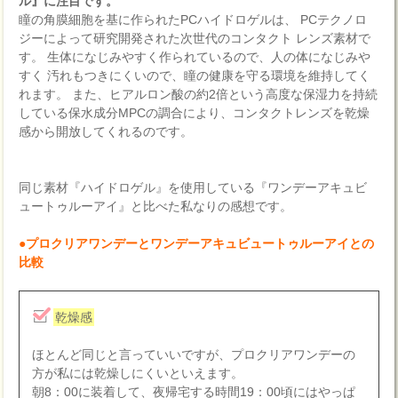
ル』に注目です。
瞳の角膜細胞を基に作られたPCハイドロゲルは、 PCテクノロ
ジーによって研究開発された次世代のコンタクト レンズ素材で
す。 生体になじみやすく作られているので、人の体になじみや
すく 汚れもつきにくいので、瞳の健康を守る環境を維持してく
れます。 また、ヒアルロン酸の約2倍という高度な保湿力を持続
している保水成分MPCの調合により、コンタクトレンズを乾燥
感から開放してくれるのです。
同じ素材『ハイドロゲル』を使用している『ワンデーアキュビ
ュートゥルーアイ』と比べた私なりの感想です。
●プロクリアワンデーとワンデーアキュビュートゥルーアイとの
比較
乾燥感
ほとんど同じと言っていいですが、プロクリアワンデーの
方が私には乾燥しにくいといえます。
朝8：00に装着して、夜帰宅する時間19：00頃にはやっぱ