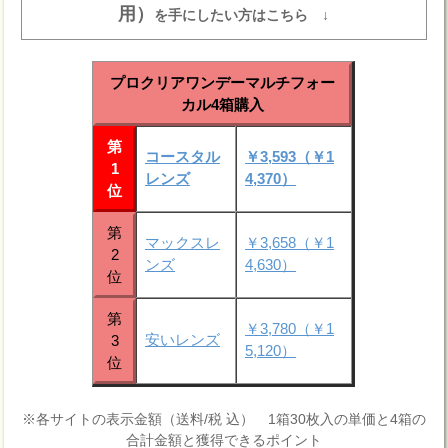
用）
を手にしたい方はこちら ↓
プロクリアワンデーマルチフォー
カル4箱購入
第
コースタル
￥3,593（￥1
1
レンズ
4,370）
位
第
マックスレ
￥3,658（￥1
2
ンズ
4,630）
位
第
￥3,780（￥1
安いレンズ
3
5,120）
位
※各サイトの表示金額（送料/税 込） 1箱30枚入の単価と4箱の
合計金額と獲得できるポイント