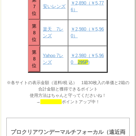
￥2,890（￥5,77
安いレンズ
7
6）
位
第
楽天 7レ
￥2,980（￥5,96
8
ンズ
0）
位
第
Yahoo 7レ
￥2,980（￥5,96
8
ンズ
0
295P
)
位
※各サイトの表示金額（送料/税 込） 1箱30枚入の単価と2箱の
合計金額と獲得できるポイント
使用方法はちゃんと守ってくださいね！
→
ポイントアップ中！
プロクリアワンデーマルチフォーカル（遠近両