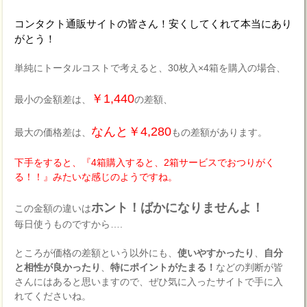
コンタクト通販サイトの皆さん！安くしてくれて本当にあり
がとう！
単純にトータルコストで考えると、30枚入×4箱を購入の場合、
￥1,440
最小の金額差は、
の差額、
なんと￥4,280
最大の価格差は、
もの差額があります。
下手をすると、『4箱購入すると、2箱サービスでおつりがく
る！！』みたいな感じのようですね。
ホント！ばかになりませんよ！
この金額の違いは
毎日使うものですから….
ところが価格の差額という以外にも、
使いやすかったり
、
自分
と相性が良かったり
、
特にポイントがたまる！
などの判断が皆
さんにはあると思いますので、ぜひ気に入ったサイトで手に入
れてくださいね。