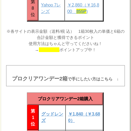
第
Yahoo 7レ
￥2,860（￥16,8
8
ンズ
00
855P
)
位
※各サイトの表示金額（送料/税 込） 1箱30枚入の単価と6箱の
合計金額と獲得できるポイント
使用方法はちゃんと守ってくださいね！
→
ポイントアップ中！
プロクリアワンデー2箱
で手にしたい方はこちら ↓
プロクリアワンデー2箱購入
第
グッドレン
￥1,840（￥3,68
1
ズ
0）
位