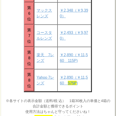
第
マックス
￥2,348（￥9,39
6
レンズ
0）
位
第
コースタ
￥2,493（￥9,97
7
ルレンズ
0）
位
第
楽天 7レ
￥2,890（￥11,5
8
ンズ
60 115P)
位
第
Yahoo 7レ
￥2,890（￥11,5
8
ンズ
60
575P
)
位
※各サイトの表示金額（送料/税 込） 1箱30枚入の単価と4箱の
合計金額と獲得できるポイント
使用方法はちゃんと守ってくださいね！