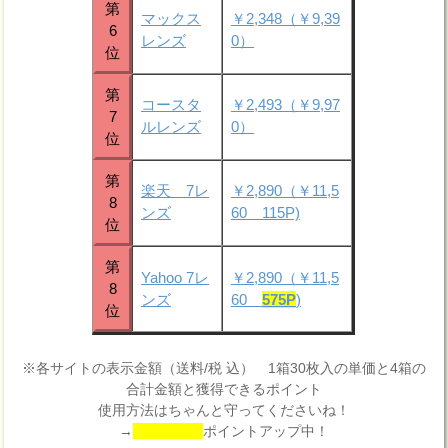
第
マックス
￥2,348（￥9,39
6
レンズ
0）
位
第
コースタ
￥2,493（￥9,97
7
ルレンズ
0）
位
第
楽天 7レ
￥2,890（￥11,5
8
ンズ
60 115P)
位
第
Yahoo 7レ
￥2,890（￥11,5
8
ンズ
60
575P
)
位
※各サイトの表示金額（送料/税 込） 1箱30枚入の単価と4箱の
合計金額と獲得できるポイント
使用方法はちゃんと守ってくださいね！
→
ポイントアップ中！