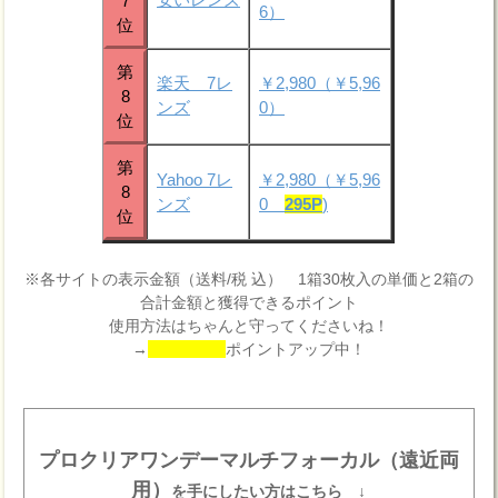
7
6）
位
第
楽天 7レ
￥2,980（￥5,96
8
ンズ
0）
位
第
Yahoo 7レ
￥2,980（￥5,96
8
ンズ
0
295P
)
位
※各サイトの表示金額（送料/税 込） 1箱30枚入の単価と2箱の
合計金額と獲得できるポイント
使用方法はちゃんと守ってくださいね！
→
ポイントアップ中！
プロクリアワンデーマルチフォーカル（遠近両
用）
を手にしたい方はこちら ↓