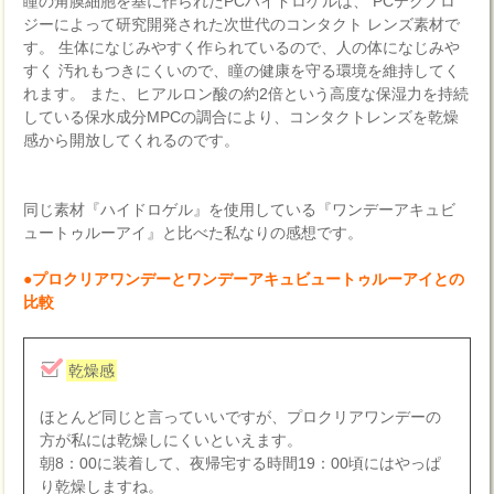
瞳の角膜細胞を基に作られたPCハイドロゲルは、 PCテクノロ
ジーによって研究開発された次世代のコンタクト レンズ素材で
す。 生体になじみやすく作られているので、人の体になじみや
すく 汚れもつきにくいので、瞳の健康を守る環境を維持してく
れます。 また、ヒアルロン酸の約2倍という高度な保湿力を持続
している保水成分MPCの調合により、コンタクトレンズを乾燥
感から開放してくれるのです。
同じ素材『ハイドロゲル』を使用している『ワンデーアキュビ
ュートゥルーアイ』と比べた私なりの感想です。
●プロクリアワンデーとワンデーアキュビュートゥルーアイとの
比較
乾燥感
ほとんど同じと言っていいですが、プロクリアワンデーの
方が私には乾燥しにくいといえます。
朝8：00に装着して、夜帰宅する時間19：00頃にはやっぱ
り乾燥しますね。