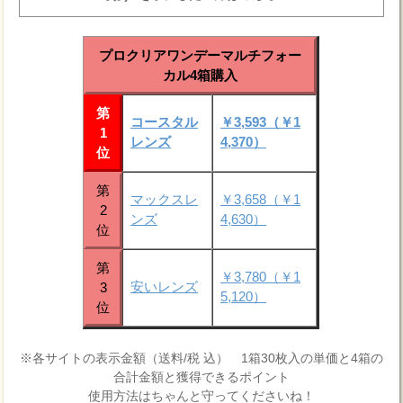
プロクリアワンデーマルチフォー
カル4箱購入
第
コースタル
￥3,593（￥1
1
レンズ
4,370）
位
第
マックスレ
￥3,658（￥1
2
ンズ
4,630）
位
第
￥3,780（￥1
安いレンズ
3
5,120）
位
※各サイトの表示金額（送料/税 込） 1箱30枚入の単価と4箱の
合計金額と獲得できるポイント
使用方法はちゃんと守ってくださいね！