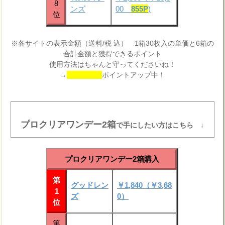
8
ンズ
00
855P
)
位
※各サイトの表示金額（送料/税 込） 1箱30枚入の単価と6箱の
合計金額と獲得できるポイント
使用方法はちゃんと守ってくださいね！
→
ポイントアップ中！
プロクリアワンデー2箱
で手にしたい方はこちら ↓
プロクリアワンデー2箱購入
第
グッドレン
￥1,840（￥3,68
1
ズ
0）
位
第