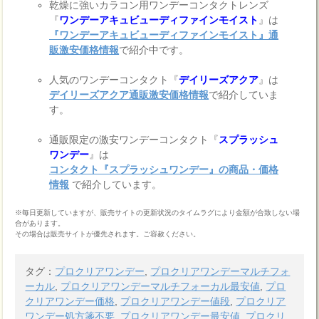
乾燥に強いカラコン用ワンデーコンタクトレンズ
『
ワンデーアキュビューディファインモイスト
』は
『ワンデーアキュビューディファインモイスト』通
販激安価格情報
で紹介中です。
人気のワンデーコンタクト『
デイリーズアクア
』は
デイリーズアクア通販激安価格情報
で紹介していま
す。
通販限定の激安ワンデーコンタクト『
スプラッシュ
ワンデー
』は
コンタクト『スプラッシュワンデー』の商品・価格
情報
で紹介しています。
※毎日更新していますが、販売サイトの更新状況のタイムラグにより金額が合致しない場
合があります。
その場合は販売サイトが優先されます。ご容赦ください。
タグ：
プロクリアワンデー
,
プロクリアワンデーマルチフォ
ーカル
,
プロクリアワンデーマルチフォーカル最安値
,
プロ
クリアワンデー価格
,
プロクリアワンデー値段
,
プロクリア
ワンデー処方箋不要
,
プロクリアワンデー最安値
,
プロクリ