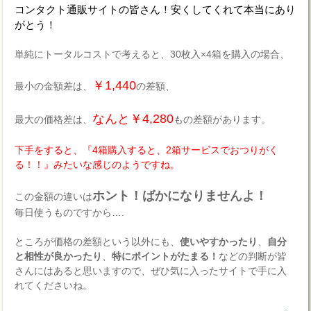
コンタクト通販サイトの皆さん！安くしてくれて本当にあり
がとう！
単純にトータルコストで考えると、30枚入×4箱を購入の場合、
￥1,440
最小の金額差は、
の差額、
なんと￥4,280
最大の価格差は、
もの差額があります。
下手をすると、『4箱購入すると、2箱サービスでおつりがく
る！！』みたいな感じのようですね。
ホント！ばかになりませんよ！
この金額の違いは
毎日使うものですから….
ところが価格の差額という以外にも、
使いやすかったり
、
自分
と相性が良かったり
、
特にポイントがたまる！
などの判断が皆
さんにはあると思いますので、ぜひ気に入ったサイトで手に入
れてくださいね。