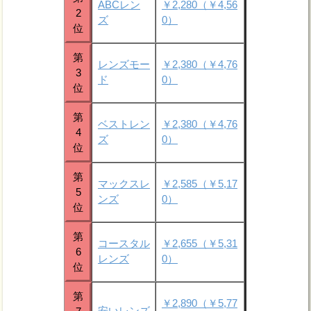
ABCレン
￥2,280（￥4,56
2
ズ
0）
位
第
レンズモー
￥2,380（￥4,76
3
ド
0）
位
第
ベストレン
￥2,380（￥4,76
4
ズ
0）
位
第
マックスレ
￥2,585（￥5,17
5
ンズ
0）
位
第
コースタル
￥2,655（￥5,31
6
レンズ
0）
位
第
￥2,890（￥5,77
安いレンズ