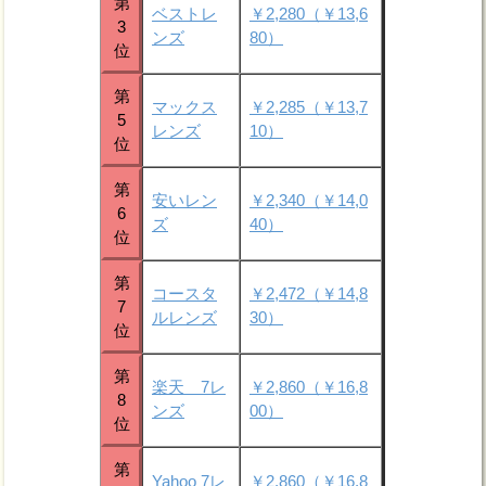
第
ベストレ
￥2,280（￥13,6
3
ンズ
80）
位
第
マックス
￥2,285（￥13,7
5
レンズ
10）
位
第
安いレン
￥2,340（￥14,0
6
ズ
40）
位
第
コースタ
￥2,472（￥14,8
7
ルレンズ
30）
位
第
楽天 7レ
￥2,860（￥16,8
8
ンズ
00）
位
第
Yahoo 7レ
￥2,860（￥16,8