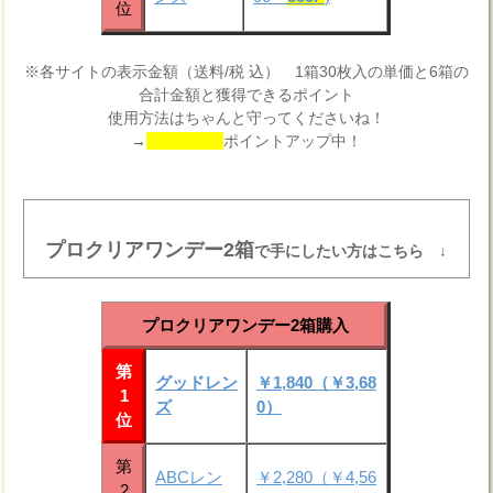
位
※各サイトの表示金額（送料/税 込） 1箱30枚入の単価と6箱の
合計金額と獲得できるポイント
使用方法はちゃんと守ってくださいね！
→
ポイントアップ中！
プロクリアワンデー2箱
で手にしたい方はこちら ↓
プロクリアワンデー2箱購入
第
グッドレン
￥1,840（￥3,68
1
ズ
0）
位
第
ABCレン
￥2,280（￥4,56
2