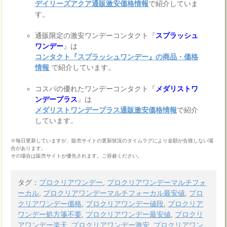
デイリーズアクア通販激安価格情報
で紹介していま
す。
通販限定の激安ワンデーコンタクト『
スプラッシュ
ワンデー
』は
コンタクト『スプラッシュワンデー』の商品・価格
情報
で紹介しています。
コスパの優れたワンデーコンタクト『
メダリストワ
ンデープラス
』は
メダリストワンデープラス通販激安価格情報
で紹介
しています。
※毎日更新していますが、販売サイトの更新状況のタイムラグにより金額が合致しない場
合があります。
その場合は販売サイトが優先されます。ご容赦ください。
タグ：
プロクリアワンデー
,
プロクリアワンデーマルチフォ
ーカル
,
プロクリアワンデーマルチフォーカル最安値
,
プロ
クリアワンデー価格
,
プロクリアワンデー値段
,
プロクリア
ワンデー処方箋不要
,
プロクリアワンデー最安値
,
プロクリ
アワンデー楽天
,
プロクリアワンデー激安
,
プロクリアワン