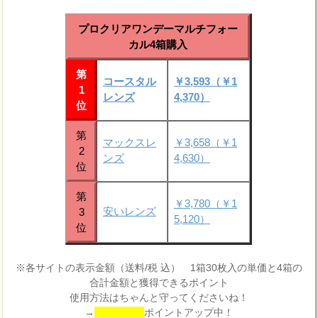
プロクリアワンデーマルチフォー
カル4箱購入
第
コースタル
￥3,593（￥1
1
レンズ
4,370）
位
第
マックスレ
￥3,658（￥1
2
ンズ
4,630）
位
第
￥3,780（￥1
安いレンズ
3
5,120）
位
※各サイトの表示金額（送料/税 込） 1箱30枚入の単価と4箱の
合計金額と獲得できるポイント
使用方法はちゃんと守ってくださいね！
→
ポイントアップ中！