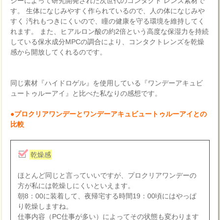
ジーによって研究開発された次世代のコンタクト レンズ素材で
す。 生体になじみやすく作られているので、人の体になじみや
すく 汚れもつきにくいので、瞳の健康を守る環境を維持してく
れます。 また、ヒアルロン酸の約2倍という高度な保湿力を持続
している保水成分MPCの調合により、コンタクトレンズを乾燥
感から開放してくれるのです。
同じ素材『ハイドロゲル』を使用している『ワンデーアキュビ
ュートゥルーアイ』と比べた私なりの感想です。
●プロクリアワンデーとワンデーアキュビュートゥルーアイとの
比較
乾燥感
ほとんど同じと言っていいですが、プロクリアワンデーの
方が私には乾燥しにくいといえます。
朝8：00に装着して、夜帰宅する時間19：00頃にはやっぱ
り乾燥しますね。
仕事内容（PC仕事が多い）によってその状態も変わります