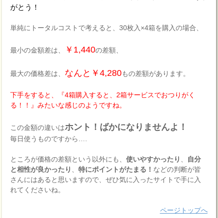
がとう！
単純にトータルコストで考えると、30枚入×4箱を購入の場合、
￥1,440
最小の金額差は、
の差額、
なんと￥4,280
最大の価格差は、
もの差額があります。
下手をすると、『4箱購入すると、2箱サービスでおつりがく
る！！』みたいな感じのようですね。
ホント！ばかになりませんよ！
この金額の違いは
毎日使うものですから….
ところが価格の差額という以外にも、
使いやすかったり
、
自分
と相性が良かったり
、
特にポイントがたまる！
などの判断が皆
さんにはあると思いますので、ぜひ気に入ったサイトで手に入
れてくださいね。
ページトップへ