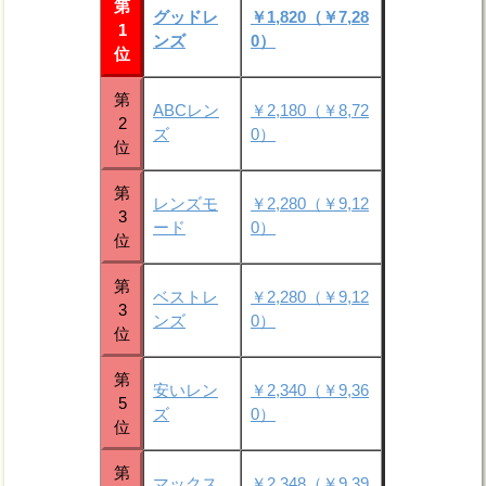
第
グッドレ
￥1,820（￥7,28
1
ンズ
0）
位
第
ABCレン
￥2,180（￥8,72
2
ズ
0）
位
第
レンズモ
￥2,280（￥9,12
3
ード
0）
位
第
ベストレ
￥2,280（￥9,12
3
ンズ
0）
位
第
安いレン
￥2,340（￥9,36
5
ズ
0）
位
第
マックス
￥2,348（￥9,39