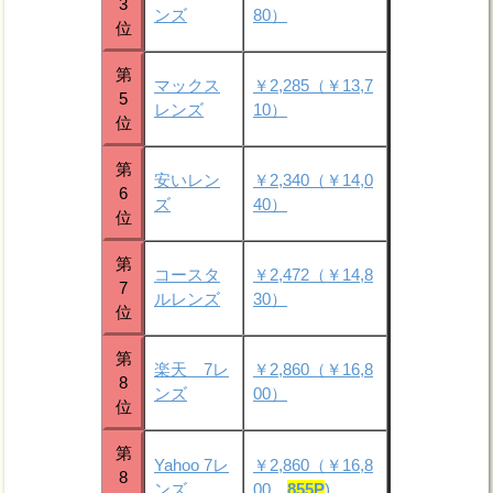
3
ンズ
80）
位
第
マックス
￥2,285（￥13,7
5
レンズ
10）
位
第
安いレン
￥2,340（￥14,0
6
ズ
40）
位
第
コースタ
￥2,472（￥14,8
7
ルレンズ
30）
位
第
楽天 7レ
￥2,860（￥16,8
8
ンズ
00）
位
第
Yahoo 7レ
￥2,860（￥16,8
8
ンズ
00
855P
)