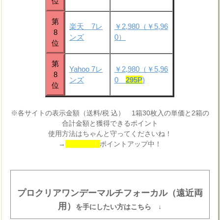
位
第
楽天 7レ
￥2,980（￥5,96
8
ンズ
0）
位
第
Yahoo 7レ
￥2,980（￥5,96
8
ンズ
0
295P
)
位
※各サイトの表示金額（送料/税 込） 1箱30枚入の単価と2箱の
合計金額と獲得できるポイント
使用方法はちゃんと守ってくださいね！
→
ポイントアップ中！
プロクリアワンデーマルチフォーカル（遠近両
用）
を手にしたい方はこちら ↓