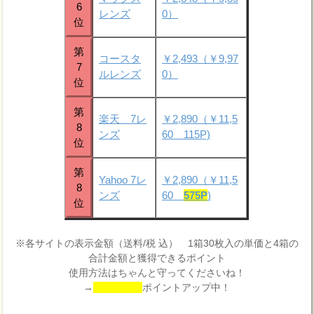
6
レンズ
0）
位
第
コースタ
￥2,493（￥9,97
7
ルレンズ
0）
位
第
楽天 7レ
￥2,890（￥11,5
8
ンズ
60 115P)
位
第
Yahoo 7レ
￥2,890（￥11,5
8
ンズ
60
575P
)
位
※各サイトの表示金額（送料/税 込） 1箱30枚入の単価と4箱の
合計金額と獲得できるポイント
使用方法はちゃんと守ってくださいね！
→
ポイントアップ中！