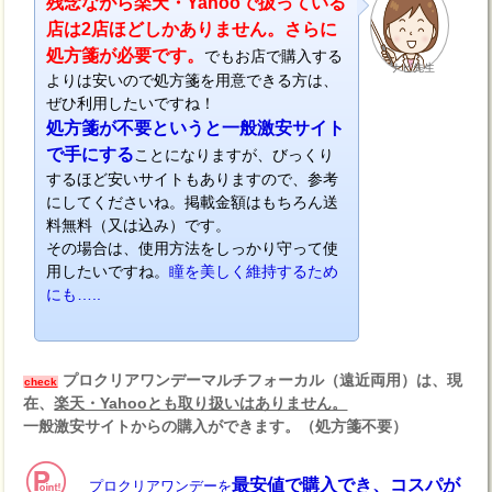
残念ながら楽天・Yahooで扱っている
店は2店ほどしかありません。さらに
処方箋が必要です。
でもお店で購入する
ナビ先生
よりは安いので処方箋を用意できる方は、
ぜひ利用したいですね！
処方箋が不要というと一般激安サイト
で手にする
ことになりますが、びっくり
するほど安いサイトもありますので、参考
にしてくださいね。掲載金額はもちろん送
料無料（又は込み）です。
その場合は、使用方法をしっかり守って使
用したいですね。
瞳を美しく維持するため
にも…..
プロクリアワンデーマルチフォーカル（遠近両用）は、現
check
在、
楽天・Yahooとも取り扱いはありません。
一般激安サイトからの購入ができます。（処方箋不要）
最安値で購入でき、コスパが
プロクリアワンデーを