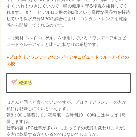
すく 汚れもつきにくいので、瞳の健康を守る環境を維持してく
れます。 また、ヒアルロン酸の約2倍という高度な保湿力を持続
している保水成分MPCの調合により、コンタクトレンズを乾燥
感から開放してくれるのです。
同じ素材『ハイドロゲル』を使用している『ワンデーアキュビ
ュートゥルーアイ』と比べた私なりの感想です。
●プロクリアワンデーとワンデーアキュビュートゥルーアイとの
比較
乾燥感
ほとんど同じと言っていいですが、プロクリアワンデーの方が
私には乾燥しにくいといえます。
朝8：00に装着して、夜帰宅する時間19：00頃にはやっぱり乾
燥しますね。
仕事内容（PC仕事が多い）によってその状態も変わりますが、
夕方に乾燥する方もいるのではないでしょうか。