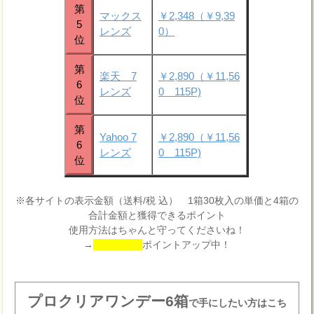
第
マックス
￥2,348（￥9,39
5
レンズ
0）
位
第
楽天 7
￥2,890（￥11,56
6
レンズ
0 115P)
位
第
Yahoo 7
￥2,890（￥11,56
6
レンズ
0 115P)
位
※各サイトの表示金額（送料/税 込） 1箱30枚入の単価と4箱の
合計金額と獲得できるポイント
使用方法はちゃんと守ってくださいね！
→
ポイントアップ中！
プロクリアワンデー6箱
で手にしたい方はこち