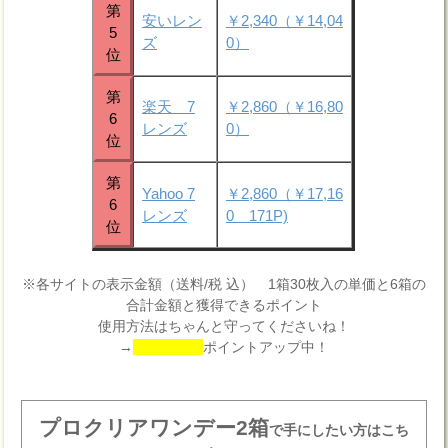
第
安いレン
￥2,340（￥14,04
5
ズ
0）
位
第
楽天 7
￥2,860（￥16,80
6
レンズ
0）
位
第
Yahoo 7
￥2,860（￥17,16
6
レンズ
0 171P)
位
※各サイトの表示金額（送料/税 込） 1箱30枚入の単価と6箱の
合計金額と獲得できるポイント
使用方法はちゃんと守ってくださいね！
→
ポイントアップ中！
プロクリアワンデー2箱
で手にしたい方はこち