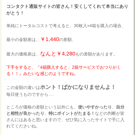
コンタクト通販サイトの皆さん！安くしてくれて本当にあり
がとう！
単純にトータルコストで考えると、30枚入×4箱を購入の場合、
￥1,440
最小の金額差は、
の差額、
なんと￥4,280
最大の価格差は、
もの差額があります。
下手をすると、『4箱購入すると、2箱サービスでおつりがく
る！！』みたいな感じのようですね。
ホント！ばかになりませんよ！
この金額の違いは
毎日使うものですから….
ところが価格の差額という以外にも、
使いやすかったり
、
自分
と相性が良かったり
、
特にポイントがたまる！
などの判断が皆
さんにはあると思いますので、ぜひ気に入ったサイトで手に入
れてくださいね。