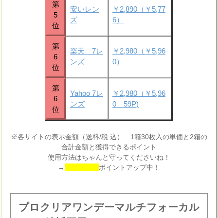
第
安いレン
￥2,890（￥5,77
5
ズ
6）
位
第
楽天 7レ
￥2,980（￥5,96
6
ンズ
0）
位
第
Yahoo 7レ
￥2,980（￥5,96
6
ンズ
0 59P)
位
※各サイトの表示金額（送料/税 込） 1箱30枚入の単価と2箱の
合計金額と獲得できるポイント
使用方法はちゃんと守ってくださいね！
→
ポイントアップ中！
プロクリアワンデーマルチフォーカル