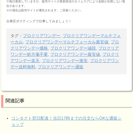
※毎日更新していますが、販売サイトの更新状況のタイムラグにより金額が合致しない場
合があります。
その場合は販売サイトが優先されます。ご容赦ください。
台東区ポスティングで仕事してみましょう！
タグ：
プロクリアワンデー
,
プロクリアワンデーマルチフォ
ーカル
,
プロクリアワンデーマルチフォーカル最安値
,
プロ
クリアワンデー価格
,
プロクリアワンデー値段
,
プロクリア
ワンデー処方箋不要
,
プロクリアワンデー最安値
,
プロクリ
アワンデー楽天
,
プロクリアワンデー激安
,
プロクリアワン
デー送料無料
,
プロクリアワンデー通販
関連記事
コンタクト翌日配達！当日17時までの注文ならOKな通販シ
ョップ