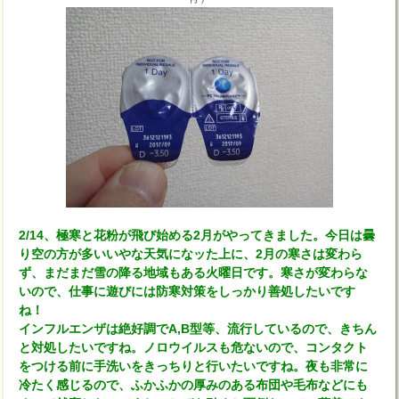
2/14、極寒と花粉が飛び始める2月がやってきました。今日は曇
り空の方が多いいやな天気になッた上に、2月の寒さは変わら
ず、まだまだ雪の降る地域もある火曜日です。寒さが変わらな
いので、仕事に遊びには防寒対策をしっかり善処したいです
ね！
インフルエンザは絶好調でA,B型等、流行しているので、きちん
と対処したいですね。ノロウイルスも危ないので、コンタクト
をつける前に手洗いをきっちりと行いたいですね。夜も非常に
冷たく感じるので、ふかふかの厚みのある布団や毛布などにも