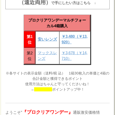
（遠近両用）
で手にしたい方はこちら ↓
プロクリアワンデーマルチフォー
カル4箱購入
￥3,480（￥13,
第1
安いレンズ
920）
位
マックスレ
￥3,678（￥14,
第2
ンズ
710）
位
※各サイトの表示金額（送料/税 込） 1箱30枚入の単価と4箱の
合計金額と獲得できるポイント
使用方法はちゃんと守ってくださいね！
→
ポイントアップ中！
『プロクリアワンデー』
ようこそ”
通販激安価格情