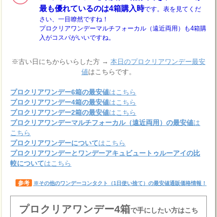
最も優れているのは4箱購入時
です。表を見てくだ
さい、一目瞭然ですね！
プロクリアワンデーマルチフォーカル（遠近両用）も4箱購
入がコスパがいいですね。
※古い日にちからいらした方 →
本日のプロクリアワンデー最安
値
はこちらです。
プロクリアワンデー6箱の最安値
はこちら
プロクリアワンデー4箱の最安値
はこちら
プロクリアワンデー2箱の最安値
はこちら
プロクリアワンデーマルチフォーカル（遠近両用）の最安値
は
こちら
プロクリアワンデーについて
はこちら
プロクリアワンデーとワンデーアキュビュートゥルーアイの比
較について
はこちら
参考
※その他のワンデーコンタクト（1日使い捨て）の最安値通販価格情報！
プロクリアワンデー4箱
で手にしたい方はこち