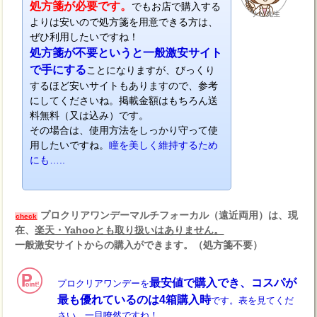
処方箋が必要です。
でもお店で購入する
ナビ先生
よりは安いので処方箋を用意できる方は、
ぜひ利用したいですね！
処方箋が不要というと一般激安サイト
で手にする
ことになりますが、びっくり
するほど安いサイトもありますので、参考
にしてくださいね。掲載金額はもちろん送
料無料（又は込み）です。
その場合は、使用方法をしっかり守って使
用したいですね。
瞳を美しく維持するため
にも…..
プロクリアワンデーマルチフォーカル（遠近両用）は、現
check
在、
楽天・Yahooとも取り扱いはありません。
一般激安サイトからの購入ができます。（処方箋不要）
最安値で購入でき、コスパが
プロクリアワンデーを
最も優れているのは4箱購入時
です。表を見てくだ
さい、一目瞭然ですね！