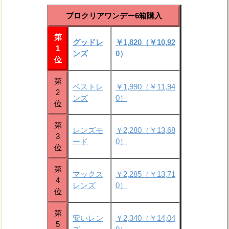
プロクリアワンデー6箱購入
第
グッドレ
￥1,820（￥10,92
1
ンズ
0）
位
第
ベストレ
￥1,990（￥11,94
2
ンズ
0）
位
第
レンズモ
￥2,280（￥13,68
3
ード
0）
位
第
マックス
￥2,285（￥13,71
4
レンズ
0）
位
第
安いレン
￥2,340（￥14,04
5