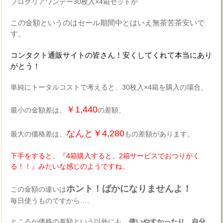
プロクリアワンデー30枚入×4箱セットが
この金額というのはセール期間中とはいえ無茶苦茶安いで
す。
コンタクト通販サイトの皆さん！安くしてくれて本当にあり
がとう！
単純にトータルコストで考えると、30枚入×4箱を購入の場合、
￥1,440
最小の金額差は、
の差額、
なんと￥4,280
最大の価格差は、
もの差額があります。
下手をすると、『4箱購入すると、2箱サービスでおつりがく
る！！』みたいな感じのようですね。
ホント！ばかになりませんよ！
この金額の違いは
毎日使うものですから….
ところが価格の差額という以外にも、
使いやすかったり
、
自分