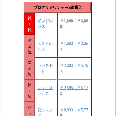
プロクリアワンデー2箱購入
第
グッドレ
￥1,840（￥3,96
1
ンズ
0）
位
第
ベストレ
￥1,990（￥3,98
2
ンズ
0）
位
第
レンズモ
￥2,380（￥4,76
3
ード
0）
位
第
マックス
￥2,585（￥5,17
4
レンズ
0）
位
第
安いレン
￥2,890（￥5,77
5
ズ
6）