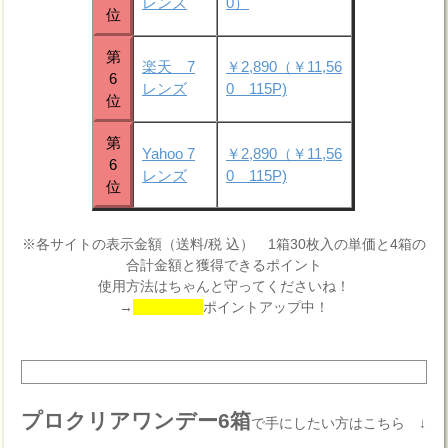
レンズ
0）
位
第
楽天 7
￥2,890（￥11,56
6
レンズ
0 115P)
位
第
Yahoo 7
￥2,890（￥11,56
6
レンズ
0 115P)
位
※各サイトの表示金額（送料/税 込） 1箱30枚入の単価と4箱の
合計金額と獲得できるポイント
使用方法はちゃんと守ってくださいね！
→
ポイントアップ中！
プロクリアワンデー6箱
で手にしたい方はこちら ↓