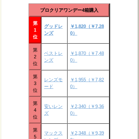
プロクリアワンデー4箱購入
第
グッドレ
￥1,820（￥7,28
1
ンズ
0）
位
第
ベストレ
￥1,870（￥7,48
2
ンズ
0）
位
第
レンズモ
￥1,955（￥7,82
3
ード
0）
位
第
安いレン
￥2,340（￥9,36
4
ズ
0）
位
第
マックス
￥2,348（￥9,39
5