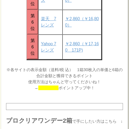
ズ
0）
位
第
楽天 7
￥2,860（￥16,80
6
レンズ
0）
位
第
Yahoo 7
￥2,860（￥17,16
6
レンズ
0 171P)
位
※各サイトの表示金額（送料/税 込） 1箱30枚入の単価と6箱の
合計金額と獲得できるポイント
使用方法はちゃんと守ってくださいね！
→
ポイントアップ中！
プロクリアワンデー2箱
で手にしたい方はこちら ↓