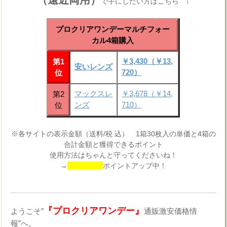
で手にしたい方はこちら ↓
プロクリアワンデーマルチフォー
カル4箱購入
￥3,430（￥13,
第1
安いレンズ
720）
位
マックスレ
￥3,678（￥14,
第2
ンズ
710）
位
※各サイトの表示金額（送料/税 込） 1箱30枚入の単価と4箱の
合計金額と獲得できるポイント
使用方法はちゃんと守ってくださいね！
→
ポイントアップ中！
『プロクリアワンデー』
ようこそ”
通販激安価格情
報”へ。