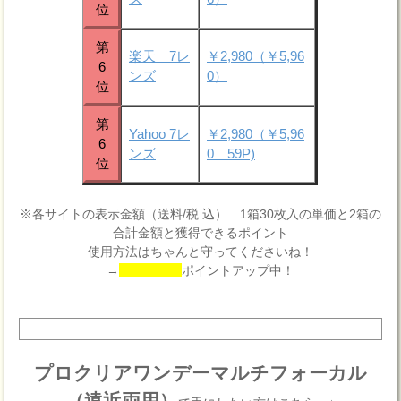
位
第
楽天 7レ
￥2,980（￥5,96
6
ンズ
0）
位
第
Yahoo 7レ
￥2,980（￥5,96
6
ンズ
0 59P)
位
※各サイトの表示金額（送料/税 込） 1箱30枚入の単価と2箱の
合計金額と獲得できるポイント
使用方法はちゃんと守ってくださいね！
→
ポイントアップ中！
プロクリアワンデーマルチフォーカル
（遠近両用）