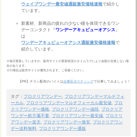
ウェイブワンデー最安値通販激安価格速報
で紹介し
ています。
新素材、新商品の疲れの少ない瞳を体現できるワン
デーコンタクト『
ワンデーアキュビューオアシス
』
は
ワンデーアキュビューオアシス通販激安価格速報
で
紹介しています。
※毎日更新していますが、販売サイトの更新状況のタイムラグにより金額が合致しない場
合があります。
その場合は販売サイトが優先されます。ご容赦ください。
【PR】チラシ配布のバイトは
台東区ポスティング
で仕事してみましょう！
タグ：
プロクリアワンデー
,
プロクリアワンデーマルチフォ
ーカル
,
プロクリアワンデーマルチフォーカル最安値
,
プロ
クリアワンデー価格
,
プロクリアワンデー値段
,
プロクリア
ワンデー処方箋不要
,
プロクリアワンデー最安値
,
プロクリ
アワンデー楽天
,
プロクリアワンデー激安
,
プロクリアワン
デー送料無料
,
プロクリアワンデー通販