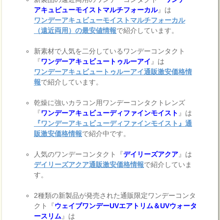
アキュビューモイストマルチフォーカル
』は
ワンデーアキュビューモイストマルチフォーカル
（遠近両用）の最安値情報
で紹介しています。
新素材で人気を二分しているワンデーコンタクト
『
ワンデーアキュビュートゥルーアイ
』は
ワンデーアキュビュートゥルーアイ通販激安価格情
報
で紹介しています。
乾燥に強いカラコン用ワンデーコンタクトレンズ
『
ワンデーアキュビューディファインモイスト
』は
『ワンデーアキュビューディファインモイスト』通
販激安価格情報
で紹介中です。
人気のワンデーコンタクト『
デイリーズアクア
』は
デイリーズアクア通販激安価格情報
で紹介していま
す。
2種類の新製品が発売された通販限定ワンデーコンタ
クト『
ウェイブワンデーUVエアトリム＆UVウォータ
ースリム
』は