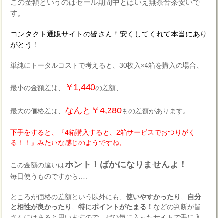
この金額というのはセール期間中とはいえ無茶苦茶安いで
す。
コンタクト通販サイトの皆さん！安くしてくれて本当にあり
がとう！
単純にトータルコストで考えると、30枚入×4箱を購入の場合、
￥1,440
最小の金額差は、
の差額、
なんと￥4,280
最大の価格差は、
もの差額があります。
下手をすると、『4箱購入すると、2箱サービスでおつりがく
る！！』みたいな感じのようですね。
ホント！ばかになりませんよ！
この金額の違いは
毎日使うものですから….
ところが価格の差額という以外にも、
使いやすかったり
、
自分
と相性が良かったり
、
特にポイントがたまる！
などの判断が皆
さんにはあると思いますので、ぜひ気に入ったサイトで手に入