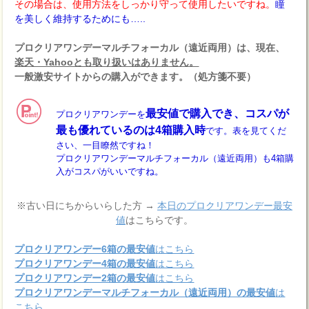
その場合は、使用方法をしっかり守って使用したいですね。
瞳
を美しく維持するためにも…..
プロクリアワンデーマルチフォーカル（遠近両用）は、現在、
楽天・Yahooとも取り扱いはありません。
一般激安サイトからの購入ができます。（処方箋不要）
最安値で購入でき、コスパが
プロクリアワンデーを
最も優れているのは4箱購入時
です。表を見てくだ
さい、一目瞭然ですね！
プロクリアワンデーマルチフォーカル（遠近両用）も4箱購
入がコスパがいいですね。
※古い日にちからいらした方 →
本日のプロクリアワンデー最安
値
はこちらです。
プロクリアワンデー6箱の最安値
はこちら
プロクリアワンデー4箱の最安値
はこちら
プロクリアワンデー2箱の最安値
はこちら
プロクリアワンデーマルチフォーカル（遠近両用）の最安値
は
こちら