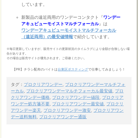
しています。
新製品の遠近両用のワンデーコンタクト『
ワンデー
アキュビューモイストマルチフォーカル
』は
ワンデーアキュビューモイストマルチフォーカル
（遠近両用）の最安値情報
で紹介しています。
※毎日更新していますが、販売サイトの更新状況のタイムラグにより金額が合致しない場
合があります。
その場合は販売サイトが優先されます。ご容赦ください。
【PR】チラシ配布のバイトは
台東区ポスティング
で仕事してみましょう！
タグ：
プロクリアワンデー
,
プロクリアワンデーマルチフォ
ーカル
,
プロクリアワンデーマルチフォーカル最安値
,
プロ
クリアワンデー価格
,
プロクリアワンデー値段
,
プロクリア
ワンデー処方箋不要
,
プロクリアワンデー最安値
,
プロクリ
アワンデー楽天
,
プロクリアワンデー激安
,
プロクリアワン
デー送料無料
,
プロクリアワンデー通販