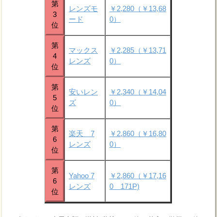
第
レンズモ
￥2,280（￥13,68
3
ード
0）
位
第
マックス
￥2,285（￥13,71
4
レンズ
0）
位
第
安いレン
￥2,340（￥14,04
5
ズ
0）
位
第
楽天 7
￥2,860（￥16,80
6
レンズ
0）
位
第
Yahoo 7
￥2,860（￥17,16
6
レンズ
0 171P)
位