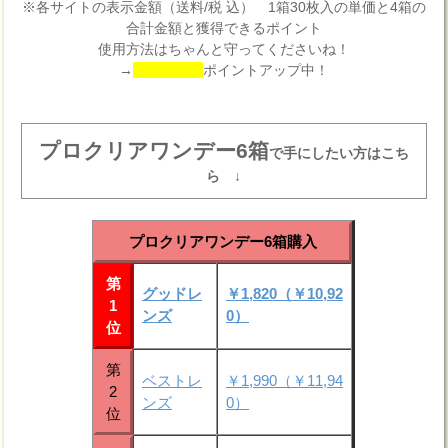
※各サイトの表示金額（送料/税 込） 1箱30枚入の単価と4箱の
合計金額と獲得できるポイント
使用方法はちゃんと守ってくださいね！
→
ポイントアップ中！
プロクリアワンデー6箱
で手にしたい方はこち
ら ↓
プロクリアワンデー6箱購入
第
グッドレ
￥1,820（￥10,92
1
ンズ
0）
位
第
ベストレ
￥1,990（￥11,94
2
ンズ
0）
位