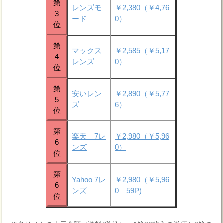
第
レンズモ
￥2,380（￥4,76
3
ード
0）
位
第
マックス
￥2,585（￥5,17
4
レンズ
0）
位
第
安いレン
￥2,890（￥5,77
5
ズ
6）
位
第
楽天 7レ
￥2,980（￥5,96
6
ンズ
0）
位
第
Yahoo 7レ
￥2,980（￥5,96
6
ンズ
0 59P)
位