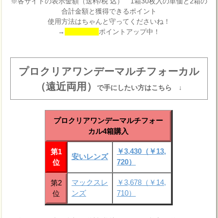
※各サイトの表示金額（送料/税 込） 1箱30枚入の単価と2箱の
合計金額と獲得できるポイント
使用方法はちゃんと守ってくださいね！
→
ポイントアップ中！
プロクリアワンデーマルチフォーカル
（遠近両用）
で手にしたい方はこちら ↓
プロクリアワンデーマルチフォー
カル4箱購入
￥3,430（￥13,
第1
安いレンズ
720）
位
マックスレ
￥3,678（￥14,
第2
ンズ
710）
位