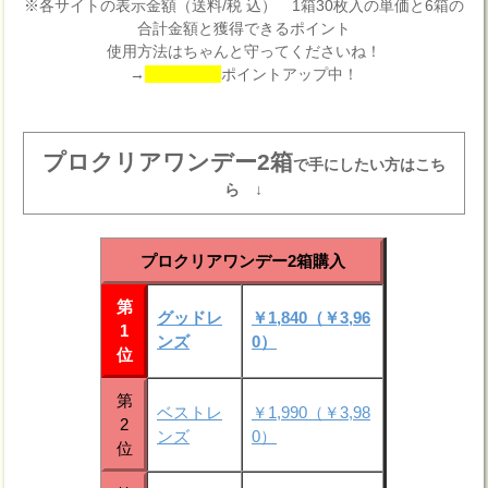
※各サイトの表示金額（送料/税 込） 1箱30枚入の単価と6箱の
合計金額と獲得できるポイント
使用方法はちゃんと守ってくださいね！
→
ポイントアップ中！
プロクリアワンデー2箱
で手にしたい方はこち
ら ↓
プロクリアワンデー2箱購入
第
グッドレ
￥1,840（￥3,96
1
ンズ
0）
位
第
ベストレ
￥1,990（￥3,98
2
ンズ
0）
位