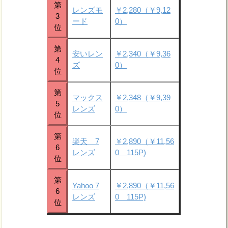
第
レンズモ
￥2,280（￥9,12
3
ード
0）
位
第
安いレン
￥2,340（￥9,36
4
ズ
0）
位
第
マックス
￥2,348（￥9,39
5
レンズ
0）
位
第
楽天 7
￥2,890（￥11,56
6
レンズ
0 115P)
位
第
Yahoo 7
￥2,890（￥11,56
6
レンズ
0 115P)
位