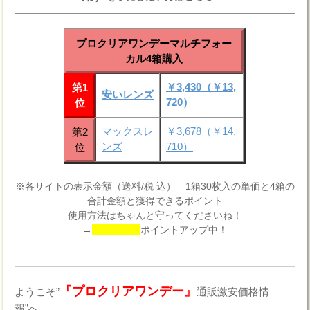
プロクリアワンデーマルチフォー
カル4箱購入
￥3,430（￥13,
第1
安いレンズ
720）
位
マックスレ
￥3,678（￥14,
第2
ンズ
710）
位
※各サイトの表示金額（送料/税 込） 1箱30枚入の単価と4箱の
合計金額と獲得できるポイント
使用方法はちゃんと守ってくださいね！
→
ポイントアップ中！
『プロクリアワンデー』
ようこそ”
通販激安価格情
報”へ。