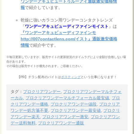
ワンデーアキュビュートゥルーアイ通販激安価格情
報
で紹介しています。
乾燥に強いカラコン用ワンデーコンタクトレンズ
『
ワンデーアキュビューディファインモイスト
』は
『ワンデーアキュビューディファインモ
http://007contactlens.com/イスト』通販激安価格
情報
で紹介中です。
※毎日更新していますが、販売サイトの更新状況のタイムラグにより金額が合致しない場
合があります。
その場合は販売サイトが優先されます。ご容赦ください。
【PR】チラシ配布のバイトは
ポスティング
という仕事になります！
タグ：
プロクリアワンデー
,
プロクリアワンデーマルチフォ
ーカル
,
プロクリアワンデーマルチフォーカル最安値
,
プロ
クリアワンデー価格
,
プロクリアワンデー値段
,
プロクリア
ワンデー処方箋不要
,
プロクリアワンデー最安値
,
プロクリ
アワンデー楽天
,
プロクリアワンデー激安
,
プロクリアワン
デー送料無料
,
プロクリアワンデー通販