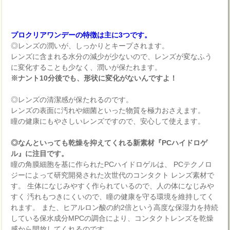
プロクリアワンデーの特徴は主に3つです。
◎レンズの潤いが、しっかりとキープされます。
レンズに含まれる水分の減少が少ないので、レンズが変なふう
に変化することも少なく、潤いが保たれます。
※ナント10分後でも、形状に変化がないんですよ！
◎レンズの清潔感が保たれるのです。
レンズの表面に汚れや細菌といった物質を極力おさえます。
瞳の健康にもやさしいレンズですので、安心して使えます。
◎なんといっても乾燥を抑えてくれる新素材『PCハイドロゲ
ル』に注目です。
瞳の角膜細胞を基に作られたPCハイドロゲルは、 PCテクノロ
ジーによって研究開発された次世代のコンタクト レンズ素材で
す。 生体になじみやすく作られているので、人の体になじみや
すく 汚れもつきにくいので、瞳の健康を守る環境を維持してく
れます。 また、ヒアルロン酸の約2倍という高度な保湿力を持続
している保水成分MPCの調合により、コンタクトレンズを乾燥
感から開放してくれるのです。