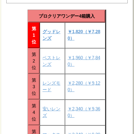
プロクリアワンデー4箱購入
第
グッドレ
￥1,820（￥7,28
1
ンズ
0）
位
第
ベストレ
￥1,960（￥7,84
2
ンズ
0）
位
第
レンズモ
￥2,280（￥9,12
3
ード
0）
位
第
安いレン
￥2,340（￥9,36
4
ズ
0）
位
第