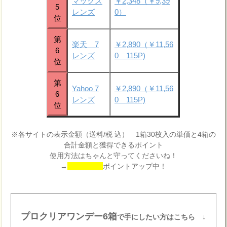
マックス
￥2,348（￥9,39
5
レンズ
0）
位
第
楽天 7
￥2,890（￥11,56
6
レンズ
0 115P)
位
第
Yahoo 7
￥2,890（￥11,56
6
レンズ
0 115P)
位
※各サイトの表示金額（送料/税 込） 1箱30枚入の単価と4箱の
合計金額と獲得できるポイント
使用方法はちゃんと守ってくださいね！
→
ポイントアップ中！
プロクリアワンデー6箱
で手にしたい方はこちら ↓