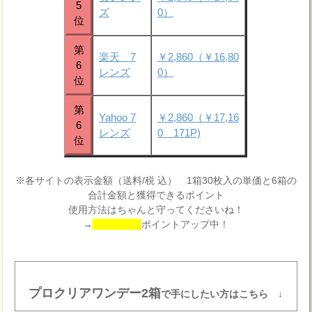
5
ズ
0）
位
第
楽天 7
￥2,860（￥16,80
6
レンズ
0）
位
第
Yahoo 7
￥2,860（￥17,16
6
レンズ
0 171P)
位
※各サイトの表示金額（送料/税 込） 1箱30枚入の単価と6箱の
合計金額と獲得できるポイント
使用方法はちゃんと守ってくださいね！
→
ポイントアップ中！
プロクリアワンデー2箱
で手にしたい方はこちら ↓