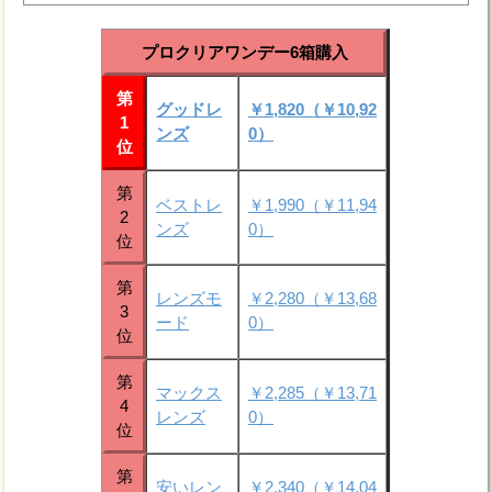
プロクリアワンデー6箱購入
第
グッドレ
￥1,820（￥10,92
1
ンズ
0）
位
第
ベストレ
￥1,990（￥11,94
2
ンズ
0）
位
第
レンズモ
￥2,280（￥13,68
3
ード
0）
位
第
マックス
￥2,285（￥13,71
4
レンズ
0）
位
第
安いレン
￥2,340（￥14,04