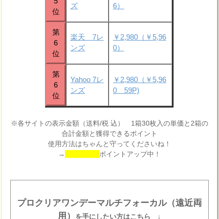
5
ズ
6）
位
第
楽天 7レ
￥2,980（￥5,96
6
ンズ
0）
位
第
Yahoo 7レ
￥2,980（￥5,96
6
ンズ
0 59P)
位
※各サイトの表示金額（送料/税 込） 1箱30枚入の単価と2箱の
合計金額と獲得できるポイント
使用方法はちゃんと守ってくださいね！
→
ポイントアップ中！
プロクリアワンデーマルチフォーカル（遠近両
用）
を手にしたい方はこちら ↓