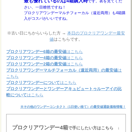
最も優れているのは4箱購入時
です。表を見てくだ
さい、一目瞭然ですね！
プロクリアワンデーマルチフォーカル（遠近両用）も4箱購
入がコスパがいいですね。
※古い日にちからいらした方 →
本日のプロクリアワンデー最安
値
はこちらです。
プロクリアワンデー6箱の最安値
はこちら
プロクリアワンデー4箱の最安値
はこちら
プロクリアワンデー2箱の最安値
はこちら
プロクリアワンデーマルチフォーカル（遠近両用）の最安値
は
こちら
プロクリアワンデーについて
はこちら
プロクリアワンデーとワンデーアキュビュートゥルーアイの比
較について
はこちら
※その他のワンデーコンタクト（1日使い捨て）の最安値通販価格情報！
プロクリアワンデー4箱
で手にしたい方はこちら ↓