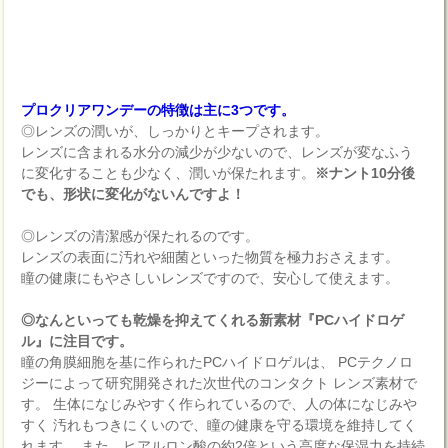
プロクリアワンデーの特徴は主に3つです。
◎レンズの潤いが、しっかりとキープされます。
レンズに含まれる水分の減少が少ないので、レンズが変なふう
に変化することも少なく、潤いが保たれます。
※ナント10分後
でも、形状に変化がないんですよ！
◎レンズの清潔感が保たれるのです。
レンズの表面に汚れや細菌といった物質を極力おさえます。
瞳の健康にもやさしいレンズですので、安心して使えます。
◎なんといっても乾燥を抑えてくれる新素材『PCハイドロゲ
ル』に注目です。
瞳の角膜細胞を基に作られたPCハイドロゲルは、 PCテクノロ
ジーによって研究開発された次世代のコンタクト レンズ素材で
す。 生体になじみやすく作られているので、人の体になじみや
すく 汚れもつきにくいので、瞳の健康を守る環境を維持してく
れます。 また、ヒアルロン酸の約2倍という高度な保湿力を持続