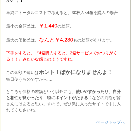
がとう！
単純にトータルコストで考えると、30枚入×4箱を購入の場合、
￥1,440
最小の金額差は、
の差額、
なんと￥4,280
最大の価格差は、
もの差額があります。
下手をすると、『4箱購入すると、2箱サービスでおつりがく
る！！』みたいな感じのようですね。
ホント！ばかになりませんよ！
この金額の違いは
毎日使うものですから….
ところが価格の差額という以外にも、
使いやすかったり
、
自分
と相性が良かったり
、
特にポイントがたまる！
などの判断が皆
さんにはあると思いますので、ぜひ気に入ったサイトで手に入
れてくださいね。
ページトップへ