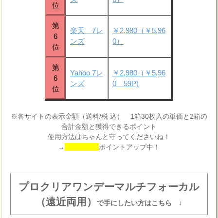
位
第
楽天 7レ
￥2,980（￥5,96
6
ンズ
0）
位
第
Yahoo 7レ
￥2,980（￥5,96
6
ンズ
0 59P)
位
※各サイトの表示金額（送料/税 込） 1箱30枚入の単価と2箱の
合計金額と獲得できるポイント
使用方法はちゃんと守ってくださいね！
→
ポイントアップ中！
プロクリアワンデーマルチフォーカル
（遠近両用）
で手にしたい方はこちら ↓