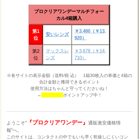
プロクリアワンデーマルチフォー
カル4箱購入
￥3,480（￥13,
第1
安いレンズ
920）
位
マックスレ
￥3,678（￥14,
第2
ンズ
710）
位
※各サイトの表示金額（送料/税 込） 1箱30枚入の単価と4箱の
合計金額と獲得できるポイント
使用方法はちゃんと守ってくださいね！
→
ポイントアップ中！
『プロクリアワンデー』
ようこそ”
通販激安価格情
報”へ。
このサイトは、コンタクトの中でもいち早く乾燥しにくいコン