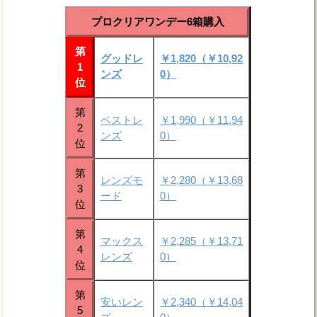
プロクリアワンデー6箱購入
第
グッドレ
￥1,820（￥10,92
1
ンズ
0）
位
第
ベストレ
￥1,990（￥11,94
2
ンズ
0）
位
第
レンズモ
￥2,280（￥13,68
3
ード
0）
位
第
マックス
￥2,285（￥13,71
4
レンズ
0）
位
第
安いレン
￥2,340（￥14,04
5