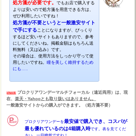
処方箋が必要です。
でもお店で購入する
ナビ先生
よりは安いので処方箋を用意できる方は、
ぜひ利用したいですね！
処方箋が不要というと一般激安サイト
で手にする
ことになりますが、びっくり
するほど安いサイトもありますので、参考
にしてくださいね。掲載金額はもちろん送
料無料（又は込み）です。
その場合は、使用方法をしっかり守って使
用したいですね。
瞳を美しく維持するため
にも…..
プロクリアワンデーマルチフォーカル（遠近両用）は、現
check
在、
楽天・Yahooとも取り扱いはありません。
一般激安サイトからの購入ができます。（処方箋不要）
最安値で購入でき、コスパが
プロクリアワンデーを
最も優れているのは4箱購入時
です。表を見てくだ
さい、一目瞭然ですね！