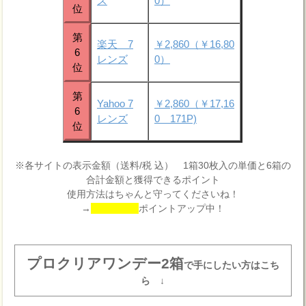
ズ
0）
位
第
楽天 7
￥2,860（￥16,80
6
レンズ
0）
位
第
Yahoo 7
￥2,860（￥17,16
6
レンズ
0 171P)
位
※各サイトの表示金額（送料/税 込） 1箱30枚入の単価と6箱の
合計金額と獲得できるポイント
使用方法はちゃんと守ってくださいね！
→
ポイントアップ中！
プロクリアワンデー2箱
で手にしたい方はこち
ら ↓