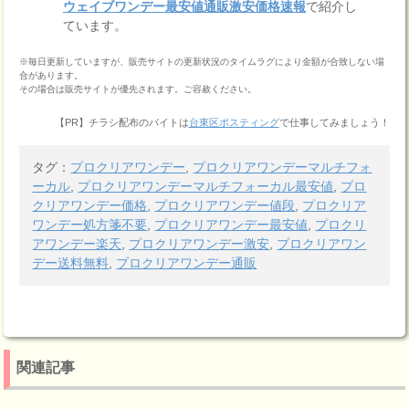
ウェイブワンデー最安値通販激安価格速報
で紹介し
ています。
※毎日更新していますが、販売サイトの更新状況のタイムラグにより金額が合致しない場
合があります。
その場合は販売サイトが優先されます。ご容赦ください。
【PR】チラシ配布のバイトは
台東区ポスティング
で仕事してみましょう！
タグ：
プロクリアワンデー
,
プロクリアワンデーマルチフォ
ーカル
,
プロクリアワンデーマルチフォーカル最安値
,
プロ
クリアワンデー価格
,
プロクリアワンデー値段
,
プロクリア
ワンデー処方箋不要
,
プロクリアワンデー最安値
,
プロクリ
アワンデー楽天
,
プロクリアワンデー激安
,
プロクリアワン
デー送料無料
,
プロクリアワンデー通販
関連記事