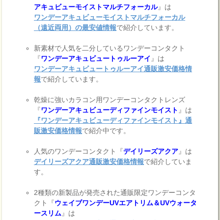
アキュビューモイストマルチフォーカル
』は
ワンデーアキュビューモイストマルチフォーカル
（遠近両用）の最安値情報
で紹介しています。
新素材で人気を二分しているワンデーコンタクト
『
ワンデーアキュビュートゥルーアイ
』は
ワンデーアキュビュートゥルーアイ通販激安価格情
報
で紹介しています。
乾燥に強いカラコン用ワンデーコンタクトレンズ
『
ワンデーアキュビューディファインモイスト
』は
『ワンデーアキュビューディファインモイスト』通
販激安価格情報
で紹介中です。
人気のワンデーコンタクト『
デイリーズアクア
』は
デイリーズアクア通販激安価格情報
で紹介していま
す。
2種類の新製品が発売された通販限定ワンデーコンタ
クト『
ウェイブワンデーUVエアトリム＆UVウォータ
ースリム
』は