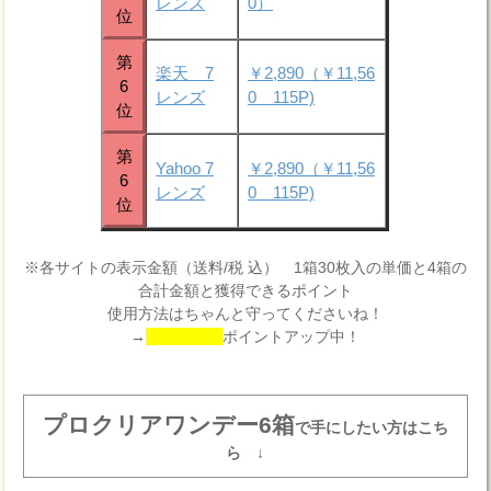
レンズ
0）
位
第
楽天 7
￥2,890（￥11,56
6
レンズ
0 115P)
位
第
Yahoo 7
￥2,890（￥11,56
6
レンズ
0 115P)
位
※各サイトの表示金額（送料/税 込） 1箱30枚入の単価と4箱の
合計金額と獲得できるポイント
使用方法はちゃんと守ってくださいね！
→
ポイントアップ中！
プロクリアワンデー6箱
で手にしたい方はこち
ら ↓