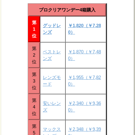
プロクリアワンデー4箱購入
第
グッドレ
￥1,820（￥7,28
1
ンズ
0）
位
第
ベストレ
￥1,870（￥7,48
2
ンズ
0）
位
第
レンズモ
￥1,955（￥7,82
3
ード
0）
位
第
安いレン
￥2,340（￥9,36
4
ズ
0）
位
第
マックス
￥2,348（￥9,39
5