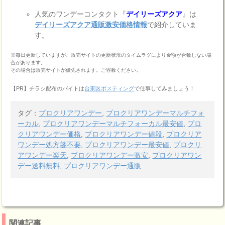
人気のワンデーコンタクト『
デイリーズアクア
』は
デイリーズアクア通販激安価格情報
で紹介していま
す。
※毎日更新していますが、販売サイトの更新状況のタイムラグにより金額が合致しない場
合があります。
その場合は販売サイトが優先されます。ご容赦ください。
【PR】チラシ配布のバイトは
台東区ポスティング
で仕事してみましょう！
タグ：
プロクリアワンデー
,
プロクリアワンデーマルチフォ
ーカル
,
プロクリアワンデーマルチフォーカル最安値
,
プロ
クリアワンデー価格
,
プロクリアワンデー値段
,
プロクリア
ワンデー処方箋不要
,
プロクリアワンデー最安値
,
プロクリ
アワンデー楽天
,
プロクリアワンデー激安
,
プロクリアワン
デー送料無料
,
プロクリアワンデー通販
関連記事