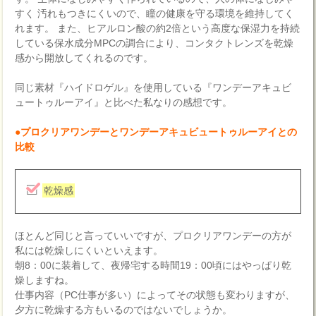
すく 汚れもつきにくいので、瞳の健康を守る環境を維持してく
れます。 また、ヒアルロン酸の約2倍という高度な保湿力を持続
している保水成分MPCの調合により、コンタクトレンズを乾燥
感から開放してくれるのです。
同じ素材『ハイドロゲル』を使用している『ワンデーアキュビ
ュートゥルーアイ』と比べた私なりの感想です。
●プロクリアワンデーとワンデーアキュビュートゥルーアイとの
比較
乾燥感
ほとんど同じと言っていいですが、プロクリアワンデーの方が
私には乾燥しにくいといえます。
朝8：00に装着して、夜帰宅する時間19：00頃にはやっぱり乾
燥しますね。
仕事内容（PC仕事が多い）によってその状態も変わりますが、
夕方に乾燥する方もいるのではないでしょうか。