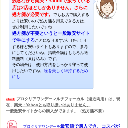
残念ながら楽天・Yahooで扱っている
店は2店ほどしかありません。さらに
処方箋が必要です。
でもお店で購入する
ナビ先生
よりは安いので処方箋を用意できる方は、
ぜひ利用したいですね！
処方箋が不要というと一般激安サイト
で手にする
ことになりますが、びっくり
するほど安いサイトもありますので、参考
にしてくださいね。掲載金額はもちろん送
料無料（又は込み）です。
その場合は、使用方法をしっかり守って使
用したいですね。
瞳を美しく維持するため
にも…..
プロクリアワンデーマルチフォーカル（遠近両用）は、現
check
在、
楽天・Yahooとも取り扱いはありません。
一般激安サイトからの購入ができます。（処方箋不要）
最安値で購入でき、コスパが
プロクリアワンデーを