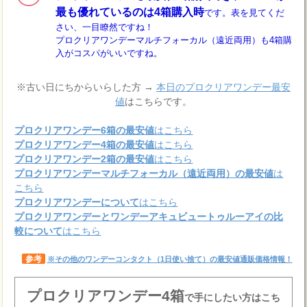
最も優れているのは4箱購入時
です。表を見てくだ
さい、一目瞭然ですね！
プロクリアワンデーマルチフォーカル（遠近両用）も4箱購
入がコスパがいいですね。
※古い日にちからいらした方 →
本日のプロクリアワンデー最安
値
はこちらです。
プロクリアワンデー6箱の最安値
はこちら
プロクリアワンデー4箱の最安値
はこちら
プロクリアワンデー2箱の最安値
はこちら
プロクリアワンデーマルチフォーカル（遠近両用）の最安値
は
こちら
プロクリアワンデーについて
はこちら
プロクリアワンデーとワンデーアキュビュートゥルーアイの比
較について
はこちら
参考
※その他のワンデーコンタクト（1日使い捨て）の最安値通販価格情報！
プロクリアワンデー4箱
で手にしたい方はこち