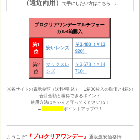
（遠近両用）
で手にしたい方はこちら ↓
プロクリアワンデーマルチフォー
カル4箱購入
￥3,480（￥13,
第1
安いレンズ
920）
位
マックスレ
￥3,678（￥14,
第2
ンズ
710）
位
※各サイトの表示金額（送料/税 込） 1箱30枚入の単価と4箱の
合計金額と獲得できるポイント
使用方法はちゃんと守ってくださいね！
→
ポイントアップ中！
『プロクリアワンデー』
ようこそ”
通販激安価格情