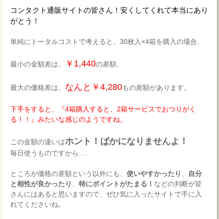
コンタクト通販サイトの皆さん！安くしてくれて本当にあり
がとう！
単純にトータルコストで考えると、30枚入×4箱を購入の場合、
￥1,440
最小の金額差は、
の差額、
なんと￥4,280
最大の価格差は、
もの差額があります。
下手をすると、『4箱購入すると、2箱サービスでおつりがく
る！！』みたいな感じのようですね。
ホント！ばかになりませんよ！
この金額の違いは
毎日使うものですから….
ところが価格の差額という以外にも、
使いやすかったり
、
自分
と相性が良かったり
、
特にポイントがたまる！
などの判断が皆
さんにはあると思いますので、ぜひ気に入ったサイトで手に入
れてくださいね。