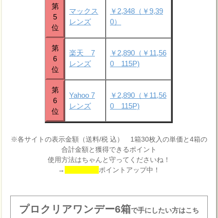
第
マックス
￥2,348（￥9,39
5
レンズ
0）
位
第
楽天 7
￥2,890（￥11,56
6
レンズ
0 115P)
位
第
Yahoo 7
￥2,890（￥11,56
6
レンズ
0 115P)
位
※各サイトの表示金額（送料/税 込） 1箱30枚入の単価と4箱の
合計金額と獲得できるポイント
使用方法はちゃんと守ってくださいね！
→
ポイントアップ中！
プロクリアワンデー6箱
で手にしたい方はこち