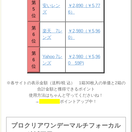
第
安いレン
￥2,890（￥5,77
5
ズ
6）
位
第
楽天 7レ
￥2,980（￥5,96
6
ンズ
0）
位
第
Yahoo 7レ
￥2,980（￥5,96
6
ンズ
0 59P)
位
※各サイトの表示金額（送料/税 込） 1箱30枚入の単価と2箱の
合計金額と獲得できるポイント
使用方法はちゃんと守ってくださいね！
→
ポイントアップ中！
プロクリアワンデーマルチフォーカル