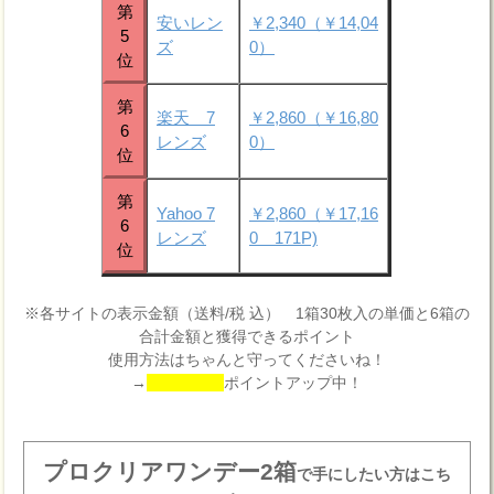
第
安いレン
￥2,340（￥14,04
5
ズ
0）
位
第
楽天 7
￥2,860（￥16,80
6
レンズ
0）
位
第
Yahoo 7
￥2,860（￥17,16
6
レンズ
0 171P)
位
※各サイトの表示金額（送料/税 込） 1箱30枚入の単価と6箱の
合計金額と獲得できるポイント
使用方法はちゃんと守ってくださいね！
→
ポイントアップ中！
プロクリアワンデー2箱
で手にしたい方はこち