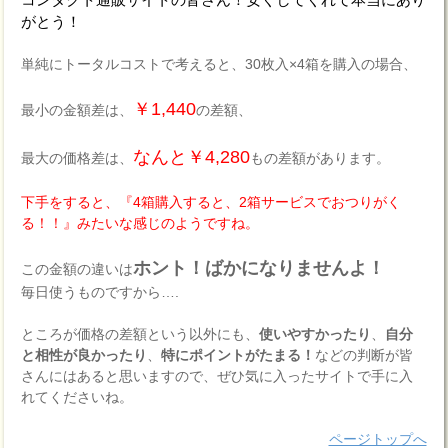
がとう！
単純にトータルコストで考えると、30枚入×4箱を購入の場合、
￥1,440
最小の金額差は、
の差額、
なんと￥4,280
最大の価格差は、
もの差額があります。
下手をすると、『4箱購入すると、2箱サービスでおつりがく
る！！』みたいな感じのようですね。
ホント！ばかになりませんよ！
この金額の違いは
毎日使うものですから….
ところが価格の差額という以外にも、
使いやすかったり
、
自分
と相性が良かったり
、
特にポイントがたまる！
などの判断が皆
さんにはあると思いますので、ぜひ気に入ったサイトで手に入
れてくださいね。
ページトップへ