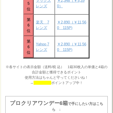
マックス
￥2,348（￥9,39
5
レンズ
0）
位
第
楽天 7
￥2,890（￥11,56
6
レンズ
0 115P)
位
第
Yahoo 7
￥2,890（￥11,56
6
レンズ
0 115P)
位
※各サイトの表示金額（送料/税 込） 1箱30枚入の単価と4箱の
合計金額と獲得できるポイント
使用方法はちゃんと守ってくださいね！
→
ポイントアップ中！
プロクリアワンデー6箱
で手にしたい方はこち
ら ↓