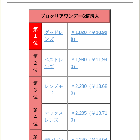
プロクリアワンデー6箱購入
第
グッドレ
￥1,820（￥10,92
1
ンズ
0）
位
第
ベストレ
￥1,990（￥11,94
2
ンズ
0）
位
第
レンズモ
￥2,280（￥13,68
3
ード
0）
位
第
マックス
￥2,285（￥13,71
4
レンズ
0）
位
第
安いレン
￥2,340（￥14,04