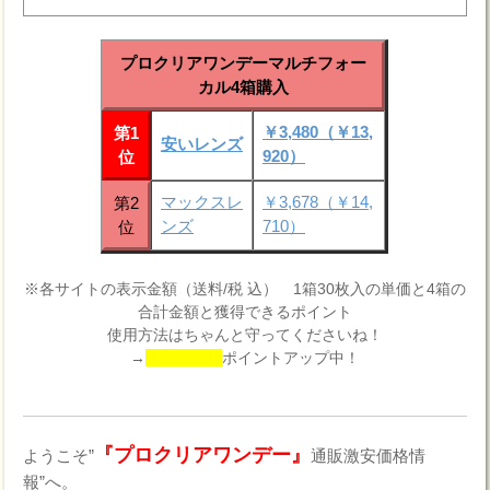
プロクリアワンデーマルチフォー
カル4箱購入
￥3,480（￥13,
第1
安いレンズ
920）
位
マックスレ
￥3,678（￥14,
第2
ンズ
710）
位
※各サイトの表示金額（送料/税 込） 1箱30枚入の単価と4箱の
合計金額と獲得できるポイント
使用方法はちゃんと守ってくださいね！
→
ポイントアップ中！
『プロクリアワンデー』
ようこそ”
通販激安価格情
報”へ。