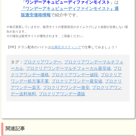
『
ワンデーアキュビューディファインモイスト
』は
『ワンデーアキュビューディファインモイスト』通
販激安価格情報
で紹介中です。
※毎日更新していますが、販売サイトの更新状況のタイムラグにより金額が合致しない場
合があります。
その場合は販売サイトが優先されます。ご容赦ください。
【PR】チラシ配布のバイトは
台東区ポスティング
で仕事してみましょう！
タグ：
プロクリアワンデー
,
プロクリアワンデーマルチフォ
ーカル
,
プロクリアワンデーマルチフォーカル最安値
,
プロ
クリアワンデー価格
,
プロクリアワンデー値段
,
プロクリア
ワンデー処方箋不要
,
プロクリアワンデー最安値
,
プロクリ
アワンデー楽天
,
プロクリアワンデー激安
,
プロクリアワン
デー送料無料
,
プロクリアワンデー通販
関連記事