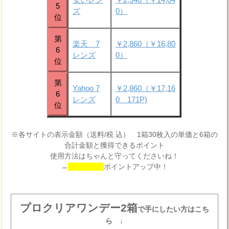
5
ズ
0）
位
第
楽天 7
￥2,860（￥16,80
6
レンズ
0）
位
第
Yahoo 7
￥2,860（￥17,16
6
レンズ
0 171P)
位
※各サイトの表示金額（送料/税 込） 1箱30枚入の単価と6箱の
合計金額と獲得できるポイント
使用方法はちゃんと守ってくださいね！
→
ポイントアップ中！
プロクリアワンデー2箱
で手にしたい方はこち
ら ↓