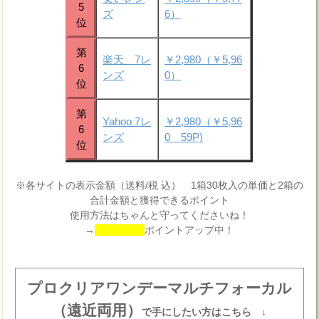
5
ズ
6）
位
第
楽天 7レ
￥2,980（￥5,96
6
ンズ
0）
位
第
Yahoo 7レ
￥2,980（￥5,96
6
ンズ
0 59P)
位
※各サイトの表示金額（送料/税 込） 1箱30枚入の単価と2箱の
合計金額と獲得できるポイント
使用方法はちゃんと守ってくださいね！
→
ポイントアップ中！
プロクリアワンデーマルチフォーカル
（遠近両用）
で手にしたい方はこちら ↓