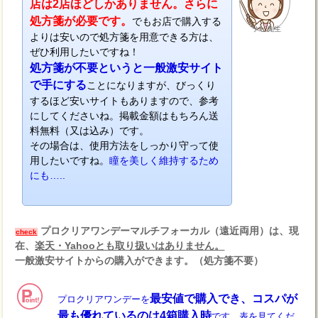
店は2店ほどしかありません。さらに
処方箋が必要です。
でもお店で購入する
ナビ先生
よりは安いので処方箋を用意できる方は、
ぜひ利用したいですね！
処方箋が不要というと一般激安サイト
で手にする
ことになりますが、びっくり
するほど安いサイトもありますので、参考
にしてくださいね。掲載金額はもちろん送
料無料（又は込み）です。
その場合は、使用方法をしっかり守って使
用したいですね。
瞳を美しく維持するため
にも…..
プロクリアワンデーマルチフォーカル（遠近両用）は、現
check
在、
楽天・Yahooとも取り扱いはありません。
一般激安サイトからの購入ができます。（処方箋不要）
最安値で購入でき、コスパが
プロクリアワンデーを
最も優れているのは4箱購入時
です。表を見てくだ