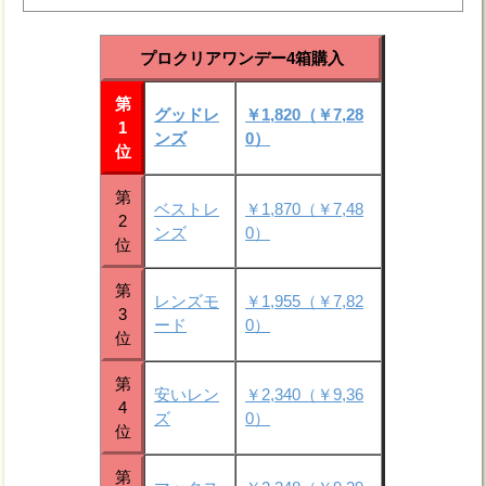
プロクリアワンデー4箱購入
第
グッドレ
￥1,820（￥7,28
1
ンズ
0）
位
第
ベストレ
￥1,870（￥7,48
2
ンズ
0）
位
第
レンズモ
￥1,955（￥7,82
3
ード
0）
位
第
安いレン
￥2,340（￥9,36
4
ズ
0）
位
第