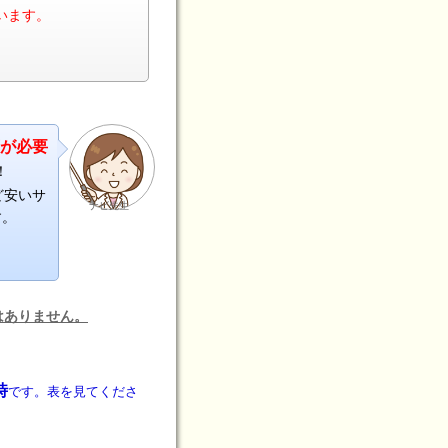
います。
箋が必要
！
ど安いサ
ナビ先生
す。
はありません。
時
です。表を見てくださ