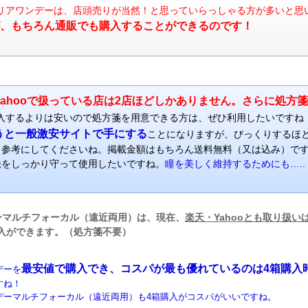
リアワンデーは、店頭売りが当然！と思っていらっしゃる方が多いと思
、もちろん通販でも購入することができるのです！
ahooで扱っている店は2店ほどしかありません。さらに処方
入するよりは安いので処方箋を用意できる方は、ぜひ利用したいですね
うと一般激安サイトで手にする
ことになりますが、びっくりするほ
、参考にしてくださいね。掲載金額はもちろん送料無料（又は込み）で
法をしっかり守って使用したいですね。
瞳を美しく維持するためにも…..
ーマルチフォーカル（遠近両用）は、現在、
楽天・Yahooとも取り扱い
入ができます。（処方箋不要）
最安値で購入でき、コスパが最も優れているのは4箱購入
デーを
すね！
デーマルチフォーカル（遠近両用）も4箱購入がコスパがいいですね。