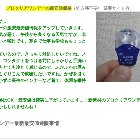
プロクリアワンデーの最安値価格
（処方箋不要/一部要サイト有）
した。
ーの激安最安値情報をアップしていきます。
天気が悪く、午後から良くなる天気ですが、非
い木曜日です。寒さで仕事も学校もちょっと
ているので、きっちり対処したいですね。ノ
、コンタクトをつける前にしっかりと手洗い
もとても冷たく感じるので、ふかふかの厚み
もぐりこんで就寝したいですね。かぜを引く
かずに長袖のインナーなど着て、体調を維持
格はOK！最安値は確実に下がっています…！新素材のプロクリアワン
かもしれませんね！
ンデー最新最安値通販事情