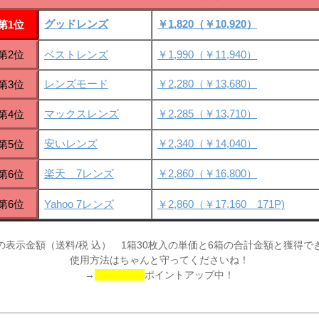
グッドレンズ
￥1,820（￥10,920）
第1位
第2位
ベストレンズ
￥1,990（￥11,940）
レンズモード
￥2,280（￥13,680）
第3位
マックスレンズ
￥2,285（￥13,710）
第4位
安いレンズ
￥2,340（￥14,040）
第5位
楽天 7レンズ
￥2,860（￥16,800）
第6位
第6位
Yahoo 7レンズ
￥2,860（￥17,160 171P)
の表示金額（送料/税 込） 1箱30枚入の単価と6箱の合計金額と獲得で
使用方法はちゃんと守ってくださいね！
→
ポイントアップ中！