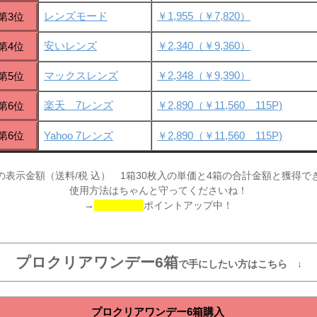
レンズモード
￥1,955（￥7,820）
第3位
安いレンズ
￥2,340（￥9,360）
第4位
マックスレンズ
￥2,348（￥9,390）
第5位
楽天 7レンズ
￥2,890（￥11,560 115P)
第6位
第6位
Yahoo 7レンズ
￥2,890（￥11,560 115P)
の表示金額（送料/税 込） 1箱30枚入の単価と4箱の合計金額と獲得で
使用方法はちゃんと守ってくださいね！
→
ポイントアップ中！
プロクリアワンデー6箱
で手にしたい方はこちら ↓
プロクリアワンデー6箱購入