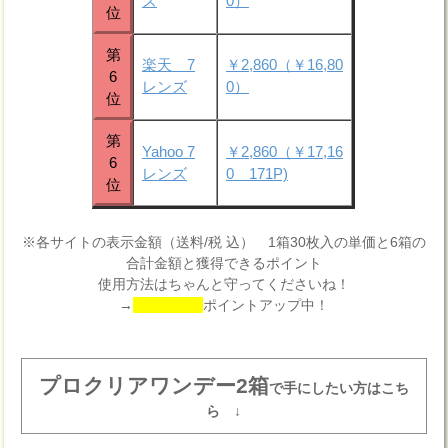
ズ
0）
位
第
楽天 7
￥2,860（￥16,80
6
レンズ
0）
位
第
Yahoo 7
￥2,860（￥17,16
6
レンズ
0 171P)
位
※各サイトの表示金額（送料/税 込） 1箱30枚入の単価と6箱の
合計金額と獲得できるポイント
使用方法はちゃんと守ってくださいね！
→
ポイントアップ中！
プロクリアワンデー2箱
で手にしたい方はこち
ら ↓