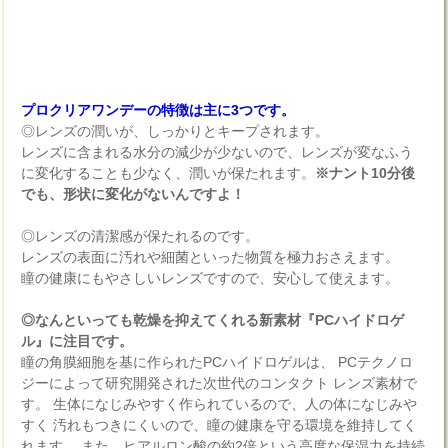
プロクリアワンデーの特徴は主に3つです。
◎レンズの潤いが、しっかりとキープされます。
レンズに含まれる水分の減少が少ないので、レンズが変なふう
に変化することも少なく、潤いが保たれます。
※ナント10分後
でも、形状に変化がないんですよ！
◎レンズの清潔感が保たれるのです。
レンズの表面に汚れや細菌といった物質を極力おさえます。
瞳の健康にもやさしいレンズですので、安心して使えます。
◎なんといっても乾燥を抑えてくれる新素材『PCハイドロゲ
ル』に注目です。
瞳の角膜細胞を基に作られたPCハイドロゲルは、 PCテクノロ
ジーによって研究開発された次世代のコンタクト レンズ素材で
す。 生体になじみやすく作られているので、人の体になじみや
すく 汚れもつきにくいので、瞳の健康を守る環境を維持してく
れます。 また、ヒアルロン酸の約2倍という高度な保湿力を持続