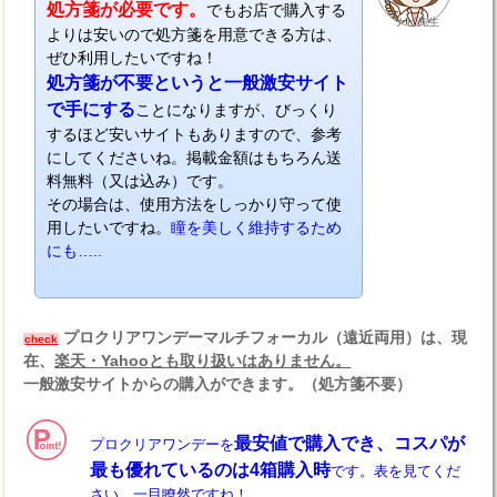
処方箋が必要です。
でもお店で購入する
ナビ先生
よりは安いので処方箋を用意できる方は、
ぜひ利用したいですね！
処方箋が不要というと一般激安サイト
で手にする
ことになりますが、びっくり
するほど安いサイトもありますので、参考
にしてくださいね。掲載金額はもちろん送
料無料（又は込み）です。
その場合は、使用方法をしっかり守って使
用したいですね。
瞳を美しく維持するため
にも…..
プロクリアワンデーマルチフォーカル（遠近両用）は、現
check
在、
楽天・Yahooとも取り扱いはありません。
一般激安サイトからの購入ができます。（処方箋不要）
最安値で購入でき、コスパが
プロクリアワンデーを
最も優れているのは4箱購入時
です。表を見てくだ
さい、一目瞭然ですね！