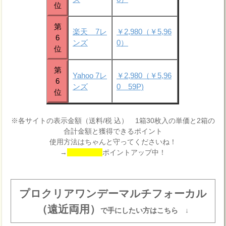
位
第
楽天 7レ
￥2,980（￥5,96
6
ンズ
0）
位
第
Yahoo 7レ
￥2,980（￥5,96
6
ンズ
0 59P)
位
※各サイトの表示金額（送料/税 込） 1箱30枚入の単価と2箱の
合計金額と獲得できるポイント
使用方法はちゃんと守ってくださいね！
→
ポイントアップ中！
プロクリアワンデーマルチフォーカル
（遠近両用）
で手にしたい方はこちら ↓