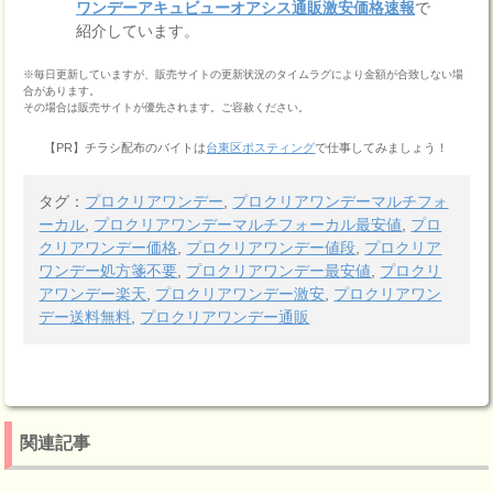
ワンデーアキュビューオアシス通販激安価格速報
で
紹介しています。
※毎日更新していますが、販売サイトの更新状況のタイムラグにより金額が合致しない場
合があります。
その場合は販売サイトが優先されます。ご容赦ください。
【PR】チラシ配布のバイトは
台東区ポスティング
で仕事してみましょう！
タグ：
プロクリアワンデー
,
プロクリアワンデーマルチフォ
ーカル
,
プロクリアワンデーマルチフォーカル最安値
,
プロ
クリアワンデー価格
,
プロクリアワンデー値段
,
プロクリア
ワンデー処方箋不要
,
プロクリアワンデー最安値
,
プロクリ
アワンデー楽天
,
プロクリアワンデー激安
,
プロクリアワン
デー送料無料
,
プロクリアワンデー通販
関連記事