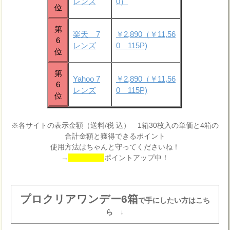
レンズ
0）
位
第
楽天 7
￥2,890（￥11,56
6
レンズ
0 115P)
位
第
Yahoo 7
￥2,890（￥11,56
6
レンズ
0 115P)
位
※各サイトの表示金額（送料/税 込） 1箱30枚入の単価と4箱の
合計金額と獲得できるポイント
使用方法はちゃんと守ってくださいね！
→
ポイントアップ中！
プロクリアワンデー6箱
で手にしたい方はこち
ら ↓