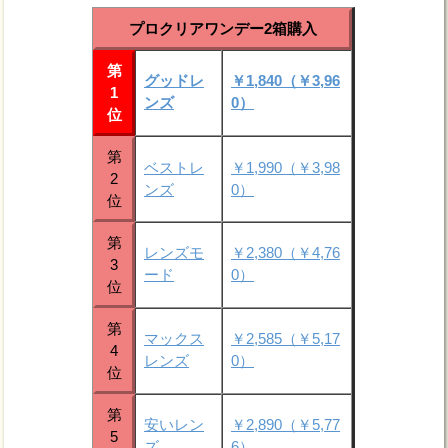
プロクリアワンデー2箱購入
第
グッドレ
￥1,840（￥3,96
1
ンズ
0）
位
第
ベストレ
￥1,990（￥3,98
2
ンズ
0）
位
第
レンズモ
￥2,380（￥4,76
3
ード
0）
位
第
マックス
￥2,585（￥5,17
4
レンズ
0）
位
第
安いレン
￥2,890（￥5,77
5
ズ
6）