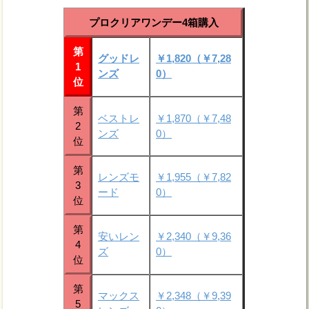
プロクリアワンデー4箱購入
第
グッドレ
￥1,820（￥7,28
1
ンズ
0）
位
第
ベストレ
￥1,870（￥7,48
2
ンズ
0）
位
第
レンズモ
￥1,955（￥7,82
3
ード
0）
位
第
安いレン
￥2,340（￥9,36
4
ズ
0）
位
第
マックス
￥2,348（￥9,39
5