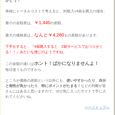
がとう！
単純にトータルコストで考えると、30枚入×4箱を購入の場合、
￥1,440
最小の金額差は、
の差額、
なんと￥4,280
最大の価格差は、
もの差額があります。
下手をすると、『4箱購入すると、2箱サービスでおつりがく
る！！』みたいな感じのようですね。
ホント！ばかになりませんよ！
この金額の違いは
毎日使うものですから….
ところが価格の差額という以外にも、
使いやすかったり
、
自分
と相性が良かったり
、
特にポイントがたまる！
などの判断が皆
さんにはあると思いますので、ぜひ気に入ったサイトで手に入
れてくださいね。
ページトップへ