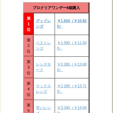
プロクリアワンデー6箱購入
第
グッドレ
￥1,820（￥10,92
1
ンズ
0）
位
第
ベストレ
￥1,990（￥11,94
2
ンズ
0）
位
第
レンズモ
￥2,280（￥13,68
3
ード
0）
位
第
マックス
￥2,285（￥13,71
4
レンズ
0）
位
第
安いレン
￥2,340（￥14,04
5