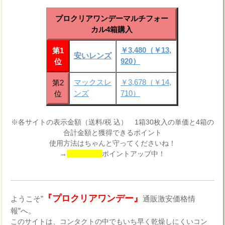
プロクリアワンデーマルチフォー
カル4箱購入
￥3,480（￥13,
第1
安いレンズ
920）
位
マックスレ
￥3,678（￥14,
第2
ンズ
710）
位
※各サイトの表示金額（送料/税 込） 1箱30枚入の単価と4箱の
合計金額と獲得できるポイント
使用方法はちゃんと守ってくださいね！
→
ポイントアップ中！
『プロクリアワンデー』
ようこそ”
通販激安価格情
報”へ。
このサイトは、コンタクトの中でもいち早く乾燥しにくいコン