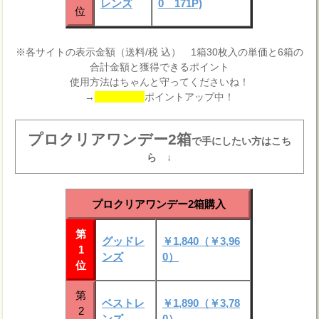
レンズ
0 171P)
位
※各サイトの表示金額（送料/税 込） 1箱30枚入の単価と6箱の
合計金額と獲得できるポイント
使用方法はちゃんと守ってくださいね！
→
ポイントアップ中！
プロクリアワンデー2箱
で手にしたい方はこち
ら ↓
プロクリアワンデー2箱購入
第
グッドレ
￥1,840（￥3,96
1
ンズ
0）
位
第
ベストレ
￥1,890（￥3,78
2
ンズ
0）