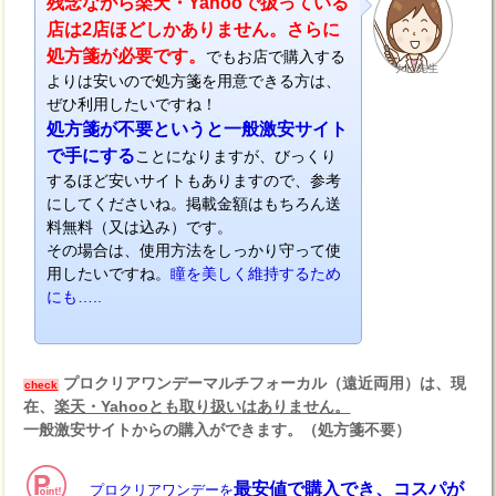
残念ながら楽天・Yahooで扱っている
店は2店ほどしかありません。さらに
処方箋が必要です。
でもお店で購入する
ナビ先生
よりは安いので処方箋を用意できる方は、
ぜひ利用したいですね！
処方箋が不要というと一般激安サイト
で手にする
ことになりますが、びっくり
するほど安いサイトもありますので、参考
にしてくださいね。掲載金額はもちろん送
料無料（又は込み）です。
その場合は、使用方法をしっかり守って使
用したいですね。
瞳を美しく維持するため
にも…..
プロクリアワンデーマルチフォーカル（遠近両用）は、現
check
在、
楽天・Yahooとも取り扱いはありません。
一般激安サイトからの購入ができます。（処方箋不要）
最安値で購入でき、コスパが
プロクリアワンデーを