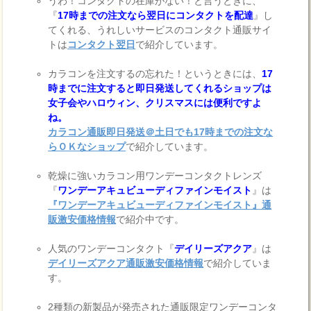
うわ！コンタクトの在庫がない！と言うときに、
『
17時までの注文なら翌日にコンタクトを配達
』し
てくれる、うれしいサービスのコンタクト通販サイ
トは
コンタクト翌日
で紹介しています。
カラコンを注文するの忘れた！というときには、
17
時までに注文すると即日発送してくれるショップは
女子会やハロウィン、クリスマスには便利ですよ
ね。
カラコン通販即日発送＠土日でも17時までの注文な
らＯＫなショップ
で紹介しています。
乾燥に強いカラコン用ワンデーコンタクトレンズ
『
ワンデーアキュビューディファインモイスト
』は
『ワンデーアキュビューディファインモイスト』通
販激安価格情報
で紹介中です。
人気のワンデーコンタクト『
デイリーズアクア
』は
デイリーズアクア通販激安価格情報
で紹介していま
す。
2種類の新製品が発売された通販限定ワンデーコンタ