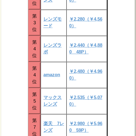
位
第
レンズモ
￥2,280（￥4,56
3
ード
0）
位
第
レンズラ
￥2,440（￥4,88
4
ボ
0 48P）
位
第
￥2,480（￥4,96
amazon
4
0）
位
第
マックス
￥2,535（￥5,07
5
レンズ
0）
位
第
楽天 7レ
￥2,980（￥5,96
7
ンズ
0 59P）
位