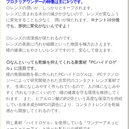
プロクリアワンデーの特徴は主に3つです。
◎レンズの潤いが、しっかりとキープされます。
レンズに含まれる水分の減少が少ないので、レンズが変なふう
に変化することも少なく、潤いが保たれます。
※ナント10分後
でも、形状に変化がないんですよ！
◎レンズの清潔感が保たれるのです。
レンズの表面に汚れや細菌といった物質を極力おさえます。
瞳の健康にもやさしいレンズですので、安心して使えます。
◎なんといっても乾燥を抑えてくれる新素材『PCハイドロゲ
ル』に注目です。
瞳の角膜細胞を基に作られたPCハイドロゲルは、 PCテクノロ
ジーによって研究開発された次世代のコンタクト レンズ素材で
す。 生体になじみやすく作られているので、人の体になじみや
すく 汚れもつきにくいので、瞳の健康を守る環境を維持してく
れます。 また、ヒアルロン酸の約2倍という高度な保湿力を持続
している保水成分MPCの調合により、コンタクトレンズを乾燥
感から開放してくれるのです。
同じ素材『ハイドロゲル』を使用している『ワンデーアキュビ
ュートゥルーアイ』と比べた私なりの感想です。