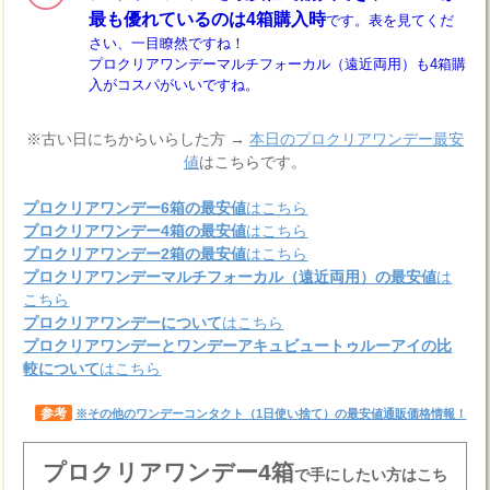
最も優れているのは4箱購入時
です。表を見てくだ
さい、一目瞭然ですね！
プロクリアワンデーマルチフォーカル（遠近両用）も4箱購
入がコスパがいいですね。
※古い日にちからいらした方 →
本日のプロクリアワンデー最安
値
はこちらです。
プロクリアワンデー6箱の最安値
はこちら
プロクリアワンデー4箱の最安値
はこちら
プロクリアワンデー2箱の最安値
はこちら
プロクリアワンデーマルチフォーカル（遠近両用）の最安値
は
こちら
プロクリアワンデーについて
はこちら
プロクリアワンデーとワンデーアキュビュートゥルーアイの比
較について
はこちら
参考
※その他のワンデーコンタクト（1日使い捨て）の最安値通販価格情報！
プロクリアワンデー4箱
で手にしたい方はこち