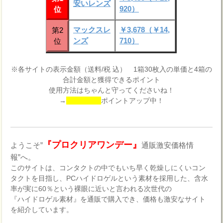
安いレンズ
920）
位
マックスレ
￥3,678（￥14,
第2
ンズ
710）
位
※各サイトの表示金額（送料/税 込） 1箱30枚入の単価と4箱の
合計金額と獲得できるポイント
使用方法はちゃんと守ってくださいね！
→
ポイントアップ中！
『プロクリアワンデー』
ようこそ”
通販激安価格情
報”へ。
このサイトは、コンタクトの中でもいち早く乾燥しにくいコン
タクトを目指し、PCハイドロゲルという素材を採用した、含水
率が実に60％という裸眼に近いと言われる次世代の
『ハイドロゲル素材』を通販で購入でき、価格も激安なサイト
を紹介しています。