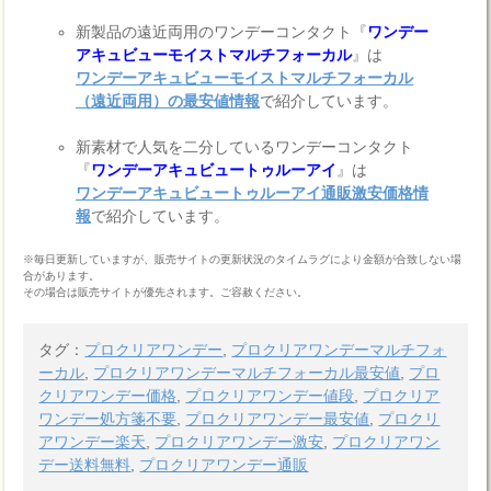
新製品の遠近両用のワンデーコンタクト『
ワンデー
アキュビューモイストマルチフォーカル
』は
ワンデーアキュビューモイストマルチフォーカル
（遠近両用）の最安値情報
で紹介しています。
新素材で人気を二分しているワンデーコンタクト
『
ワンデーアキュビュートゥルーアイ
』は
ワンデーアキュビュートゥルーアイ通販激安価格情
報
で紹介しています。
※毎日更新していますが、販売サイトの更新状況のタイムラグにより金額が合致しない場
合があります。
その場合は販売サイトが優先されます。ご容赦ください。
タグ：
プロクリアワンデー
,
プロクリアワンデーマルチフォ
ーカル
,
プロクリアワンデーマルチフォーカル最安値
,
プロ
クリアワンデー価格
,
プロクリアワンデー値段
,
プロクリア
ワンデー処方箋不要
,
プロクリアワンデー最安値
,
プロクリ
アワンデー楽天
,
プロクリアワンデー激安
,
プロクリアワン
デー送料無料
,
プロクリアワンデー通販