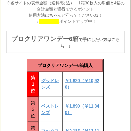
※各サイトの表示金額（送料/税 込） 1箱30枚入の単価と4箱の
合計金額と獲得できるポイント
使用方法はちゃんと守ってくださいね！
→
ポイントアップ中！
プロクリアワンデー6箱
で手にしたい方はこち
ら ↓
プロクリアワンデー6箱購入
第
グッドレ
￥1,820（￥10,92
1
ンズ
0）
位
第
ベストレ
￥1,890（￥11,34
2
ンズ
0）
位
第
マックス
￥2,185（￥13,11