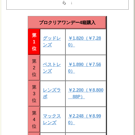
ら ↓
プロクリアワンデー4箱購入
第
グッドレ
￥1,820（￥7,28
1
ンズ
0）
位
第
ベストレ
￥1,890（￥7,56
2
ンズ
0）
位
第
レンズラ
￥2,200（￥8,800
3
ボ
88P）
位
第
マックス
￥2,248（￥8,99
4
レンズ
0）
位