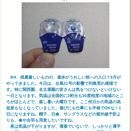
9/4、残暑厳しいものの、連休がうれしい秋への入口？9月が
やってきました。今日は、台風21号の影響で列島荒れ模様で
す。特に関西圏、名古屋圏の皆さんは気をつけないといけない
一日となります。
気温は全国的に2桁台も30度程度の地域のとこ
ろがほとんどで、蒸し暑い火曜日です。ここ何日かの気温の高
低差もなくなっていました。遊びにも仕事にも半袖でOKな！1
日になりますね。帽子、日傘、サングラスなどの紫外線予防よ
りも、傘や合羽も用意したいですね。
夜は気温が下がりますが、薄着でいないで、しっかりと薄手