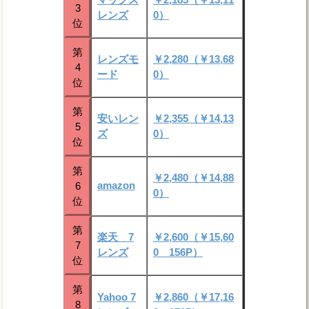
3
レンズ
0）
位
第
レンズモ
￥2,280（￥13,68
4
ード
0）
位
第
安いレン
￥2,355（￥14,13
5
ズ
0）
位
第
￥2,480（￥14,88
amazon
6
0）
位
第
楽天 7
￥2,600（￥15,60
7
レンズ
0 156P）
位
第
Yahoo 7
￥2,860（￥17,16
8