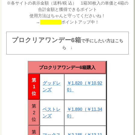
※各サイトの表示金額（送料/税 込） 1箱30枚入の単価と4箱の
合計金額と獲得できるポイント
使用方法はちゃんと守ってくださいね！
→
ポイントアップ中！
プロクリアワンデー6箱
で手にしたい方はこち
ら ↓
プロクリアワンデー6箱購入
第
グッドレ
￥1,820（￥10,92
1
ンズ
0）
位
第
ベストレ
￥1,890（￥11,34
2
ンズ
0）
位
第
マックス
￥2,185（￥13,11