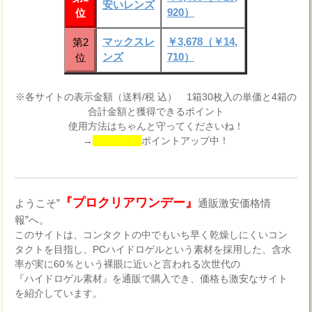
安いレンズ
920）
位
マックスレ
￥3,678（￥14,
第2
ンズ
710）
位
※各サイトの表示金額（送料/税 込） 1箱30枚入の単価と4箱の
合計金額と獲得できるポイント
使用方法はちゃんと守ってくださいね！
→
ポイントアップ中！
『プロクリアワンデー』
ようこそ”
通販激安価格情
報”へ。
このサイトは、コンタクトの中でもいち早く乾燥しにくいコン
タクトを目指し、PCハイドロゲルという素材を採用した、含水
率が実に60％という裸眼に近いと言われる次世代の
『ハイドロゲル素材』を通販で購入でき、価格も激安なサイト
を紹介しています。