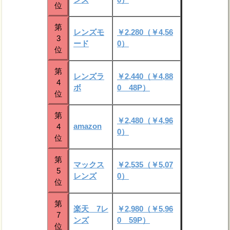
位
第
レンズモ
￥2,280（￥4,56
3
ード
0）
位
第
レンズラ
￥2,440（￥4,88
4
ボ
0 48P）
位
第
￥2,480（￥4,96
amazon
4
0）
位
第
マックス
￥2,535（￥5,07
5
レンズ
0）
位
第
楽天 7レ
￥2,980（￥5,96
7
ンズ
0 59P）
位