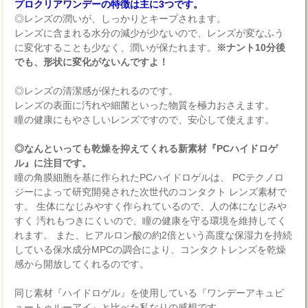
プロクリアワンデーの特徴は主に3つです。
◎レンズの潤いが、しっかりとキープされます。
レンズに含まれる水分の減少が少ないので、レンズが変なふう
に変化することも少なく、潤いが保たれます。
※ナント10分後
でも、形状に変化がないんですよ！
◎レンズの清潔感が保たれるのです。
レンズの表面に汚れや細菌といった物質を極力おさえます。
瞳の健康にもやさしいレンズですので、安心して使えます。
◎なんといっても乾燥を抑えてくれる新素材『PCハイドロゲ
ル』に注目です。
瞳の角膜細胞を基に作られたPCハイドロゲルは、 PCテクノロ
ジーによって研究開発された次世代のコンタクト レンズ素材で
す。 生体になじみやすく作られているので、人の体になじみや
すく 汚れもつきにくいので、瞳の健康を守る環境を維持してく
れます。 また、ヒアルロン酸の約2倍という高度な保湿力を持続
している保水成分MPCの調合により、コンタクトレンズを乾燥
感から開放してくれるのです。
同じ素材『ハイドロゲル』を使用している『ワンデーアキュビ
ュートゥルーアイ』と比べた私なりの感想です。