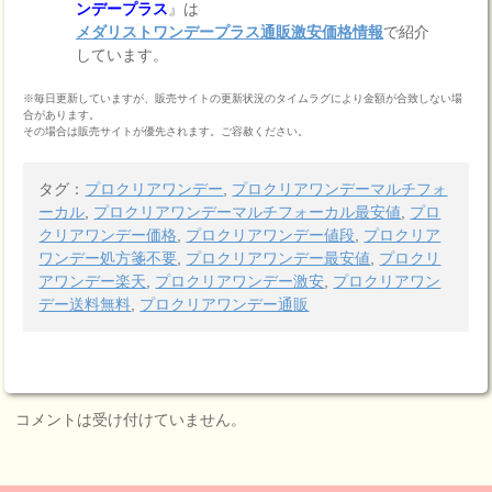
ンデープラス
』は
メダリストワンデープラス通販激安価格情報
で紹介
しています。
※毎日更新していますが、販売サイトの更新状況のタイムラグにより金額が合致しない場
合があります。
その場合は販売サイトが優先されます。ご容赦ください。
タグ：
プロクリアワンデー
,
プロクリアワンデーマルチフォ
ーカル
,
プロクリアワンデーマルチフォーカル最安値
,
プロ
クリアワンデー価格
,
プロクリアワンデー値段
,
プロクリア
ワンデー処方箋不要
,
プロクリアワンデー最安値
,
プロクリ
アワンデー楽天
,
プロクリアワンデー激安
,
プロクリアワン
デー送料無料
,
プロクリアワンデー通販
コメントは受け付けていません。