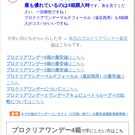
最も優れているのは4箱購入時
です。表を見てくだ
さい、一目瞭然ですね！
プロクリアワンデーマルチフォーカル（遠近両用）も4箱購
入がコスパがいいですね。
※古い日にちからいらした方 →
本日のプロクリアワンデー最安
値
はこちらです。
プロクリアワンデー6箱の最安値
はこちら
プロクリアワンデー4箱の最安値
はこちら
プロクリアワンデー2箱の最安値
はこちら
プロクリアワンデーマルチフォーカル（遠近両用）の最安値
は
こちら
プロクリアワンデーについて
はこちら
プロクリアワンデーとワンデーアキュビュートゥルーアイの比
較について
はこちら
参考
※その他のワンデーコンタクト（1日使い捨て）の最安値通販価格情報！
プロクリアワンデー4箱
で手にしたい方はこち