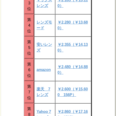
3
レンズ
0）
位
第
レンズモ
￥2,280（￥13,68
4
ード
0）
位
第
安いレン
￥2,355（￥14,13
5
ズ
0）
位
第
￥2,480（￥14,88
amazon
6
0）
位
第
楽天 7
￥2,600（￥15,60
7
レンズ
0 156P）
位
第
Yahoo 7
￥2,860（￥17,16
8