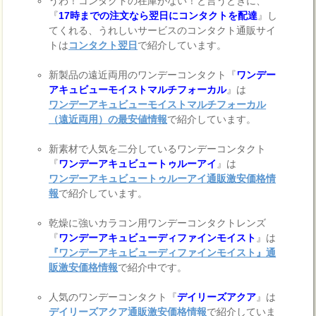
うわ！コンタクトの在庫がない！と言うときに、
『
17時までの注文なら翌日にコンタクトを配達
』し
てくれる、うれしいサービスのコンタクト通販サイ
トは
コンタクト翌日
で紹介しています。
新製品の遠近両用のワンデーコンタクト『
ワンデー
アキュビューモイストマルチフォーカル
』は
ワンデーアキュビューモイストマルチフォーカル
（遠近両用）の最安値情報
で紹介しています。
新素材で人気を二分しているワンデーコンタクト
『
ワンデーアキュビュートゥルーアイ
』は
ワンデーアキュビュートゥルーアイ通販激安価格情
報
で紹介しています。
乾燥に強いカラコン用ワンデーコンタクトレンズ
『
ワンデーアキュビューディファインモイスト
』は
『ワンデーアキュビューディファインモイスト』通
販激安価格情報
で紹介中です。
人気のワンデーコンタクト『
デイリーズアクア
』は
デイリーズアクア通販激安価格情報
で紹介していま