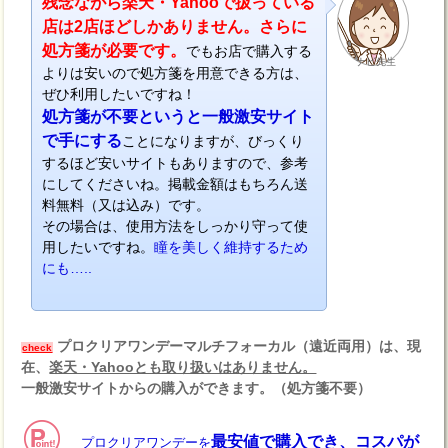
残念ながら楽天・Yahooで扱っている
店は2店ほどしかありません。さらに
処方箋が必要です。
でもお店で購入する
ナビ先生
よりは安いので処方箋を用意できる方は、
ぜひ利用したいですね！
処方箋が不要というと一般激安サイト
で手にする
ことになりますが、びっくり
するほど安いサイトもありますので、参考
にしてくださいね。掲載金額はもちろん送
料無料（又は込み）です。
その場合は、使用方法をしっかり守って使
用したいですね。
瞳を美しく維持するため
にも…..
プロクリアワンデーマルチフォーカル（遠近両用）は、現
check
在、
楽天・Yahooとも取り扱いはありません。
一般激安サイトからの購入ができます。（処方箋不要）
最安値で購入でき、コスパが
プロクリアワンデーを