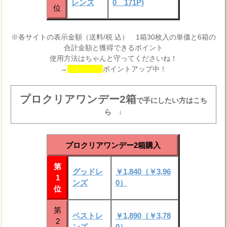
レンズ
0 171P)
位
※各サイトの表示金額（送料/税 込） 1箱30枚入の単価と6箱の
合計金額と獲得できるポイント
使用方法はちゃんと守ってくださいね！
→
ポイントアップ中！
プロクリアワンデー2箱
で手にしたい方はこち
ら ↓
プロクリアワンデー2箱購入
第
グッドレ
￥1,840（￥3,96
1
ンズ
0）
位
第
ベストレ
￥1,890（￥3,78
2
ンズ
0）