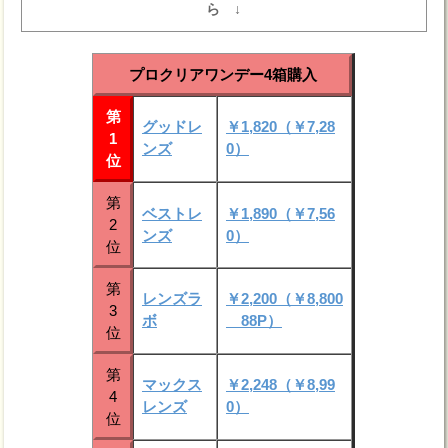
ら ↓
プロクリアワンデー4箱購入
第
グッドレ
￥1,820（￥7,28
1
ンズ
0）
位
第
ベストレ
￥1,890（￥7,56
2
ンズ
0）
位
第
レンズラ
￥2,200（￥8,800
3
ボ
88P）
位
第
マックス
￥2,248（￥8,99
4
レンズ
0）
位