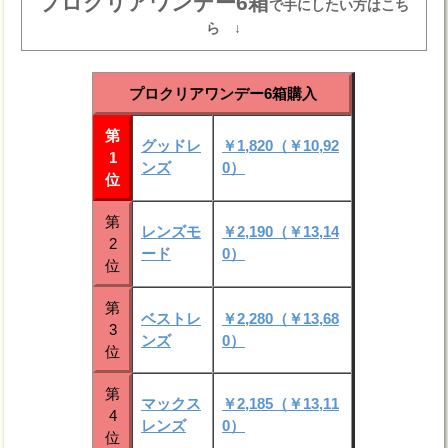
プロクリアワンデー6箱
で手にしたい方はこち
ら ↓
プロクリアワンデー6箱購入
第
グッドレ
￥1,820（￥10,92
1
ンズ
0）
位
第
レンズモ
￥2,190（￥13,14
2
ード
0）
位
第
ベストレ
￥2,280（￥13,68
3
ンズ
0）
位
第
マックス
￥2,185（￥13,11
4
レンズ
0）
位