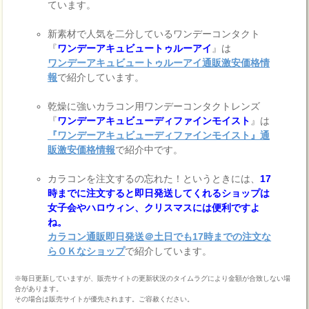
ています。
新素材で人気を二分しているワンデーコンタクト
『
ワンデーアキュビュートゥルーアイ
』は
ワンデーアキュビュートゥルーアイ通販激安価格情
報
で紹介しています。
乾燥に強いカラコン用ワンデーコンタクトレンズ
『
ワンデーアキュビューディファインモイスト
』は
『ワンデーアキュビューディファインモイスト』通
販激安価格情報
で紹介中です。
カラコンを注文するの忘れた！というときには、
17
時までに注文すると即日発送してくれるショップは
女子会やハロウィン、クリスマスには便利ですよ
ね。
カラコン通販即日発送＠土日でも17時までの注文な
らＯＫなショップ
で紹介しています。
※毎日更新していますが、販売サイトの更新状況のタイムラグにより金額が合致しない場
合があります。
その場合は販売サイトが優先されます。ご容赦ください。