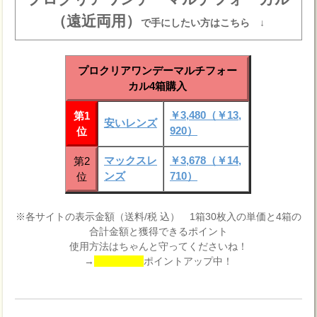
（遠近両用）
で手にしたい方はこちら ↓
プロクリアワンデーマルチフォー
カル4箱購入
￥3,480（￥13,
第1
安いレンズ
920）
位
マックスレ
￥3,678（￥14,
第2
ンズ
710）
位
※各サイトの表示金額（送料/税 込） 1箱30枚入の単価と4箱の
合計金額と獲得できるポイント
使用方法はちゃんと守ってくださいね！
→
ポイントアップ中！