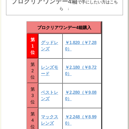
プロクリアワンデー4箱
で手にしたい方はこち
ら ↓
プロクリアワンデー4箱購入
第
グッドレ
￥1,820（￥7,28
1
ンズ
0）
位
第
レンズモ
￥2,180（￥8,72
2
ード
0）
位
第
ベストレ
￥2,280（￥9,08
3
ンズ
0）
位
第
マックス
￥2,248（￥8,99
4
レンズ
0）
位