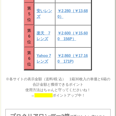
第
安いレン
￥2,280（￥13,68
5
ズ
0）
位
第
楽天 7
￥2,600（￥15,60
6
レンズ
0 156P）
位
第
Yahoo 7
￥2,860（￥17,16
6
レンズ
0 171P)
位
※各サイトの表示金額（送料/税 込） 1箱30枚入の単価と6箱の
合計金額と獲得できるポイント
使用方法はちゃんと守ってくださいね！
→
ポイントアップ中！