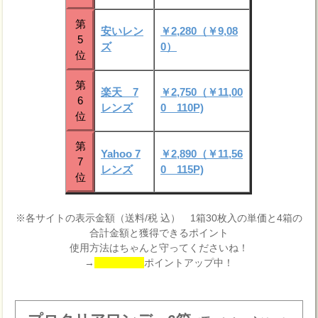
第
安いレン
￥2,280（￥9,08
5
ズ
0）
位
第
楽天 7
￥2,750（￥11,00
6
レンズ
0 110P)
位
第
Yahoo 7
￥2,890（￥11,56
7
レンズ
0 115P)
位
※各サイトの表示金額（送料/税 込） 1箱30枚入の単価と4箱の
合計金額と獲得できるポイント
使用方法はちゃんと守ってくださいね！
→
ポイントアップ中！