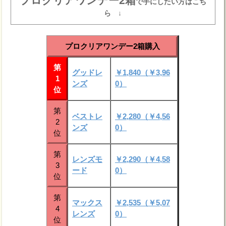
プロクリアワンデー2箱
で手にしたい方はこち
ら ↓
プロクリアワンデー2箱購入
第
グッドレ
￥1,840（￥3,96
1
ンズ
0）
位
第
ベストレ
￥2,280（￥4,56
2
ンズ
0）
位
第
レンズモ
￥2,290（￥4,58
3
ード
0）
位
第
マックス
￥2,535（￥5,07
4
レンズ
0）
位