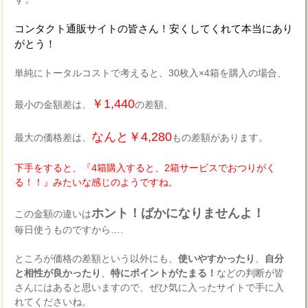
コンタクト通販サイトの皆さん！安くしてくれて本当にあり
がとう！
単純にトータルコストで考えると、30枚入×4箱を購入の場合、
￥1,440
最小の金額差は、
の差額、
なんと￥4,280
最大の価格差は、
もの差額があります。
下手をすると、『4箱購入すると、2箱サービスでおつりがく
る！！』みたいな感じのようですね。
ホント！ばかになりませんよ！
この金額の違いは
毎日使うものですから….
ところが価格の差額という以外にも、
使いやすかったり
、
自分
と相性が良かったり
、
特にポイントがたまる！
などの判断が皆
さんにはあると思いますので、ぜひ気に入ったサイトで手に入
れてくださいね。