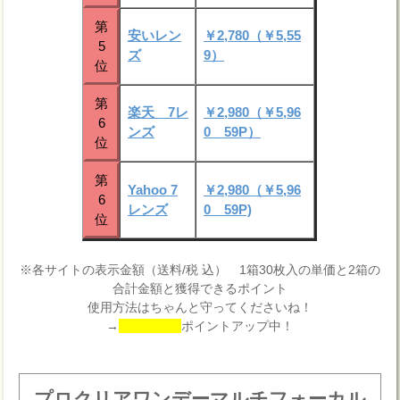
第
安いレン
￥2,780（￥5,55
5
ズ
9）
位
第
楽天 7レ
￥2,980（￥5,96
6
ンズ
0 59P）
位
第
Yahoo 7
￥2,980（￥5,96
6
レンズ
0 59P)
位
※各サイトの表示金額（送料/税 込） 1箱30枚入の単価と2箱の
合計金額と獲得できるポイント
使用方法はちゃんと守ってくださいね！
→
ポイントアップ中！
プロクリアワンデーマルチフォーカル