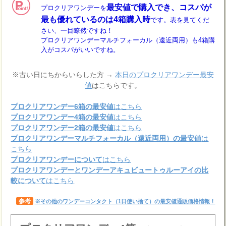
最安値で購入でき、コスパが
プロクリアワンデーを
最も優れているのは4箱購入時
です。表を見てくだ
さい、一目瞭然ですね！
プロクリアワンデーマルチフォーカル（遠近両用）も4箱購
入がコスパがいいですね。
※古い日にちからいらした方 →
本日のプロクリアワンデー最安
値
はこちらです。
プロクリアワンデー6箱の最安値
はこちら
プロクリアワンデー4箱の最安値
はこちら
プロクリアワンデー2箱の最安値
はこちら
プロクリアワンデーマルチフォーカル（遠近両用）の最安値
は
こちら
プロクリアワンデーについて
はこちら
プロクリアワンデーとワンデーアキュビュートゥルーアイの比
較について
はこちら
参考
※その他のワンデーコンタクト（1日使い捨て）の最安値通販価格情報！