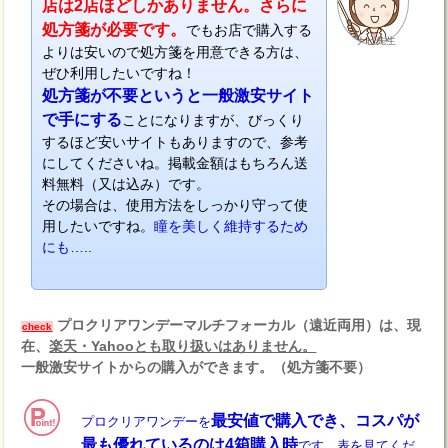
店は2店ほどしかありません。さらに
処方箋が必要です。
でもお店で購入する
ナビ先生
よりは安いので処方箋を用意できる方は、
ぜひ利用したいですね！
処方箋が不要というと一般激安サイト
で手にする
ことになりますが、びっくり
するほど安いサイトもありますので、参考
にしてくださいね。掲載金額はもちろん送
料無料（又は込み）です。
その場合は、使用方法をしっかり守って使
用したいですね。
瞳を美しく維持するため
にも…..
プロクリアワンデーマルチフォーカル（遠近両用）は、現
check
在、
楽天・Yahooとも取り扱いはありません。
一般激安サイトからの購入ができます。（処方箋不要）
最安値で購入でき、コスパが
プロクリアワンデーを
最も優れているのは4箱購入時
です。表を見てくだ