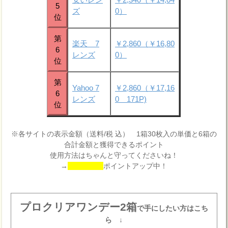
5
ズ
0）
位
第
楽天 7
￥2,860（￥16,80
6
レンズ
0）
位
第
Yahoo 7
￥2,860（￥17,16
6
レンズ
0 171P)
位
※各サイトの表示金額（送料/税 込） 1箱30枚入の単価と6箱の
合計金額と獲得できるポイント
使用方法はちゃんと守ってくださいね！
→
ポイントアップ中！
プロクリアワンデー2箱
で手にしたい方はこち
ら ↓