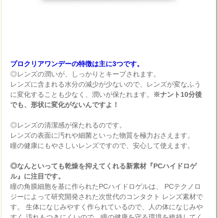
プロクリアワンデーの特徴は主に3つです。
◎レンズの潤いが、しっかりとキープされます。
レンズに含まれる水分の減少が少ないので、レンズが変なふう
に変化することも少なく、潤いが保たれます。
※ナント10分後
でも、形状に変化がないんですよ！
◎レンズの清潔感が保たれるのです。
レンズの表面に汚れや細菌といった物質を極力おさえます。
瞳の健康にもやさしいレンズですので、安心して使えます。
◎なんといっても乾燥を抑えてくれる新素材『PCハイドロゲ
ル』に注目です。
瞳の角膜細胞を基に作られたPCハイドロゲルは、 PCテクノロ
ジーによって研究開発された次世代のコンタクト レンズ素材で
す。 生体になじみやすく作られているので、人の体になじみや
すく 汚れもつきにくいので、瞳の健康を守る環境を維持してく