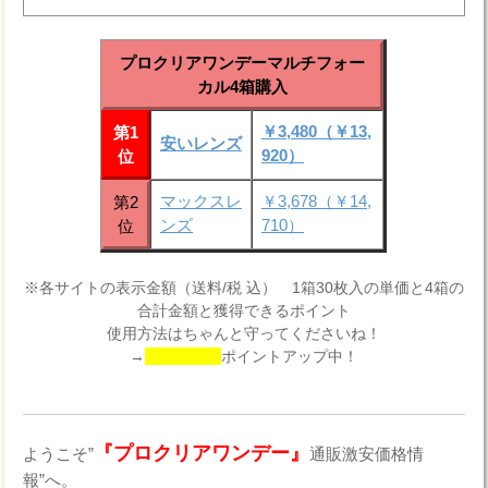
プロクリアワンデーマルチフォー
カル4箱購入
￥3,480（￥13,
第1
安いレンズ
920）
位
マックスレ
￥3,678（￥14,
第2
ンズ
710）
位
※各サイトの表示金額（送料/税 込） 1箱30枚入の単価と4箱の
合計金額と獲得できるポイント
使用方法はちゃんと守ってくださいね！
→
ポイントアップ中！
『プロクリアワンデー』
ようこそ”
通販激安価格情
報”へ。