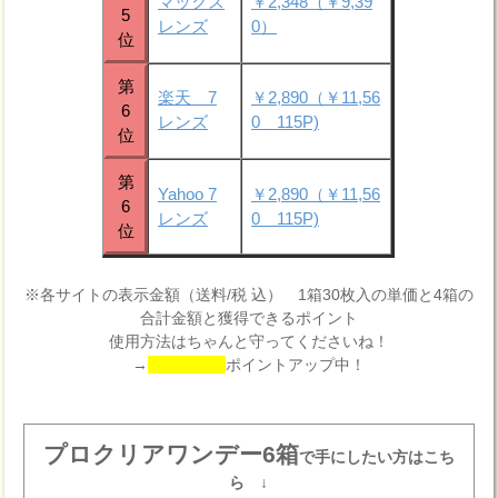
マックス
￥2,348（￥9,39
5
レンズ
0）
位
第
楽天 7
￥2,890（￥11,56
6
レンズ
0 115P)
位
第
Yahoo 7
￥2,890（￥11,56
6
レンズ
0 115P)
位
※各サイトの表示金額（送料/税 込） 1箱30枚入の単価と4箱の
合計金額と獲得できるポイント
使用方法はちゃんと守ってくださいね！
→
ポイントアップ中！
プロクリアワンデー6箱
で手にしたい方はこち
ら ↓