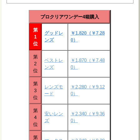
プロクリアワンデー4箱購入
第
グッドレ
￥1,820（￥7,28
1
ンズ
0）
位
第
ベストレ
￥1,870（￥7,48
2
ンズ
0）
位
第
レンズモ
￥2,280（￥9,12
3
ード
0）
位
第
安いレン
￥2,340（￥9,36
4
ズ
0）
位
第