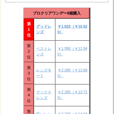
プロクリアワンデー6箱購入
第
グッドレ
￥1,820（￥10,92
1
ンズ
0）
位
第
ベストレ
￥1,990（￥11,94
2
ンズ
0）
位
第
レンズモ
￥2,280（￥13,68
3
ード
0）
位
第
マックス
￥2,285（￥13,71
4
レンズ
0）
位
第
安いレン
￥2,340（￥14,04