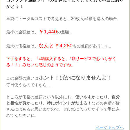
がとう！
単純にトータルコストで考えると、30枚入×4箱を購入の場合、
￥1,440
最小の金額差は、
の差額、
なんと￥4,280
最大の価格差は、
もの差額があります。
下手をすると、『4箱購入すると、2箱サービスでおつりがく
る！！』みたいな感じのようですね。
ホント！ばかになりませんよ！
この金額の違いは
毎日使うものですから….
ところが価格の差額という以外にも、
使いやすかったり
、
自分
と相性が良かったり
、
特にポイントがたまる！
などの判断が皆
さんにはあると思いますので、ぜひ気に入ったサイトで手に入
れてくださいね。
ページトップへ