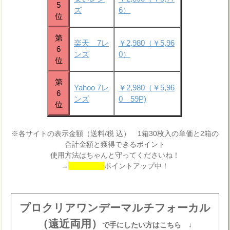
5
ズ
6）
位
第
楽天 7レ
￥2,980（￥5,96
6
ンズ
0）
位
第
Yahoo 7レ
￥2,980（￥5,96
6
ンズ
0 59P)
位
※各サイトの表示金額（送料/税 込） 1箱30枚入の単価と2箱の
合計金額と獲得できるポイント
使用方法はちゃんと守ってくださいね！
→
ポイントアップ中！
プロクリアワンデーマルチフォーカル
（遠近両用）
で手にしたい方はこちら ↓