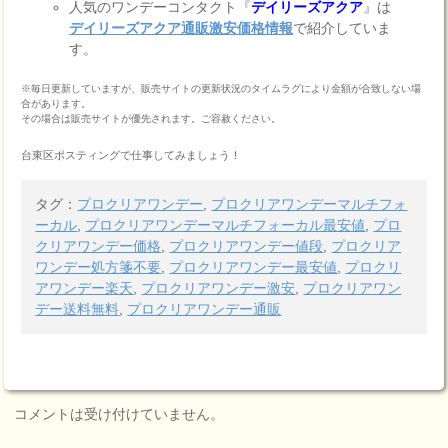
人気のワンデーコンタクト『
デイリーズアクア
』は
デイリーズアクア通販激安価格情報
で紹介していま
す。
※毎日更新していますが、販売サイトの更新状況のタイムラグにより金額が合致しない場
合があります。
その場合は販売サイトが優先されます。ご容赦ください。
台東区ポスティングで仕事してみましょう！
タグ：
プロクリアワンデー
,
プロクリアワンデーマルチフォ
ーカル
,
プロクリアワンデーマルチフォーカル最安値
,
プロ
クリアワンデー価格
,
プロクリアワンデー値段
,
プロクリア
ワンデー処方箋不要
,
プロクリアワンデー最安値
,
プロクリ
アワンデー楽天
,
プロクリアワンデー激安
,
プロクリアワン
デー送料無料
,
プロクリアワンデー通販
コメントは受け付けていません。