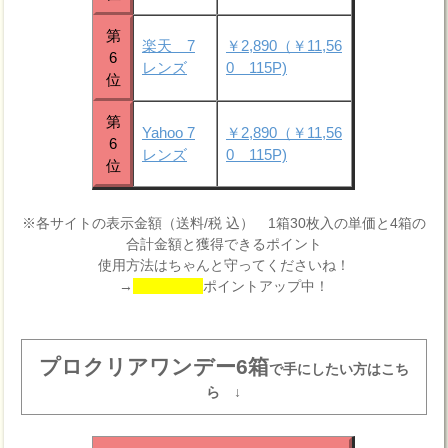
第
楽天 7
￥2,890（￥11,56
6
レンズ
0 115P)
位
第
Yahoo 7
￥2,890（￥11,56
6
レンズ
0 115P)
位
※各サイトの表示金額（送料/税 込） 1箱30枚入の単価と4箱の
合計金額と獲得できるポイント
使用方法はちゃんと守ってくださいね！
→
ポイントアップ中！
プロクリアワンデー6箱
で手にしたい方はこち
ら ↓