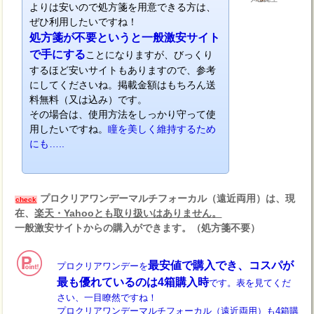
よりは安いので処方箋を用意できる方は、
ぜひ利用したいですね！
処方箋が不要というと一般激安サイト
で手にする
ことになりますが、びっくり
するほど安いサイトもありますので、参考
にしてくださいね。掲載金額はもちろん送
料無料（又は込み）です。
その場合は、使用方法をしっかり守って使
用したいですね。
瞳を美しく維持するため
にも…..
プロクリアワンデーマルチフォーカル（遠近両用）は、現
check
在、
楽天・Yahooとも取り扱いはありません。
一般激安サイトからの購入ができます。（処方箋不要）
最安値で購入でき、コスパが
プロクリアワンデーを
最も優れているのは4箱購入時
です。表を見てくだ
さい、一目瞭然ですね！
プロクリアワンデーマルチフォーカル（遠近両用）も4箱購