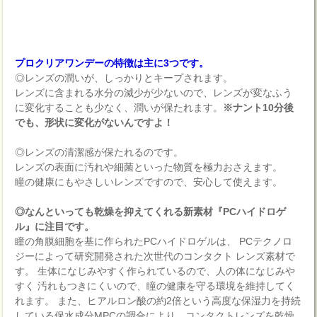
プロクリアワンデーの特徴は主に3つです。
◎レンズの潤いが、しっかりとキープされます。
レンズに含まれる水分の減少が少ないので、レンズが変なふう
に変化することも少なく、潤いが保たれます。
※ナント10分後
でも、形状に変化がないんですよ！
◎レンズの清潔感が保たれるのです。
レンズの表面に汚れや細菌といった物質を極力おさえます。
瞳の健康にもやさしいレンズですので、安心して使えます。
◎なんといっても乾燥を抑えてくれる新素材『PCハイドロゲ
ル』に注目です。
瞳の角膜細胞を基に作られたPCハイドロゲルは、 PCテクノロ
ジーによって研究開発された次世代のコンタクト レンズ素材で
す。 生体になじみやすく作られているので、人の体になじみや
すく 汚れもつきにくいので、瞳の健康を守る環境を維持してく
れます。 また、ヒアルロン酸の約2倍という高度な保湿力を持続
している保水成分MPCの調合により、コンタクトレンズを乾燥