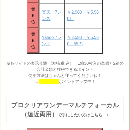
第
楽天 7レ
￥2,980（￥5,96
6
ンズ
0）
位
第
Yahoo 7レ
￥2,980（￥5,96
6
ンズ
0 59P)
位
※各サイトの表示金額（送料/税 込） 1箱30枚入の単価と2箱の
合計金額と獲得できるポイント
使用方法はちゃんと守ってくださいね！
→
ポイントアップ中！
プロクリアワンデーマルチフォーカル
（遠近両用）
で手にしたい方はこちら ↓