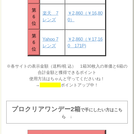
第
楽天 7
￥2,860（￥16,80
6
レンズ
0）
位
第
Yahoo 7
￥2,860（￥17,16
6
レンズ
0 171P)
位
※各サイトの表示金額（送料/税 込） 1箱30枚入の単価と6箱の
合計金額と獲得できるポイント
使用方法はちゃんと守ってくださいね！
→
ポイントアップ中！
プロクリアワンデー2箱
で手にしたい方はこち
ら ↓