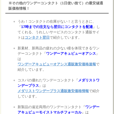
※その他のワンデーコンタクト（1日使い捨て）の最安値通
販価格情報！
うわ！コンタクトの在庫がない！と言うときに、
『
17時までの注文なら翌日にコンタクトを配達
』し
てくれる、うれしいサービスのコンタクト通販サイ
トは
コンタクト翌日
で紹介しています。
新素材、新商品の疲れの少ない瞳を体現できるワン
デーコンタクト『
ワンデーアキュビューオアシス
』
は
ワンデーアキュビューオアシス通販激安価格速報
で
紹介しています。
コスパの優れたワンデーコンタクト『
メダリストワ
ンデープラス
』は
メダリストワンデープラス通販激安価格情報
で紹介
しています。
新製品の遠近両用のワンデーコンタクト『
ワンデー
アキュビューモイストマルチフォーカル
』は