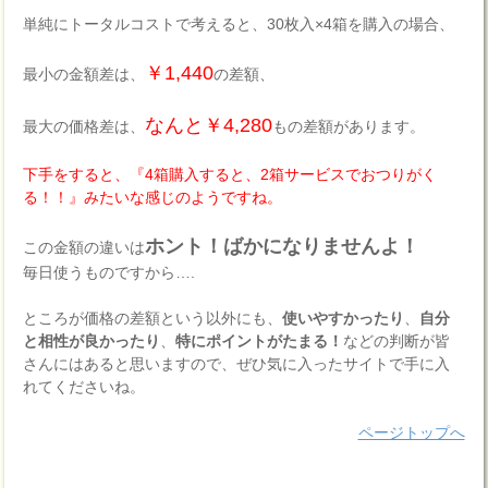
単純にトータルコストで考えると、30枚入×4箱を購入の場合、
￥1,440
最小の金額差は、
の差額、
なんと￥4,280
最大の価格差は、
もの差額があります。
下手をすると、『4箱購入すると、2箱サービスでおつりがく
る！！』みたいな感じのようですね。
ホント！ばかになりませんよ！
この金額の違いは
毎日使うものですから….
ところが価格の差額という以外にも、
使いやすかったり
、
自分
と相性が良かったり
、
特にポイントがたまる！
などの判断が皆
さんにはあると思いますので、ぜひ気に入ったサイトで手に入
れてくださいね。
ページトップへ