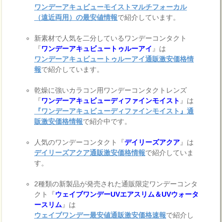
ワンデーアキュビューモイストマルチフォーカル
（遠近両用）の最安値情報
で紹介しています。
新素材で人気を二分しているワンデーコンタクト
『
ワンデーアキュビュートゥルーアイ
』は
ワンデーアキュビュートゥルーアイ通販激安価格情
報
で紹介しています。
乾燥に強いカラコン用ワンデーコンタクトレンズ
『
ワンデーアキュビューディファインモイスト
』は
『ワンデーアキュビューディファインモイスト』通
販激安価格情報
で紹介中です。
人気のワンデーコンタクト『
デイリーズアクア
』は
デイリーズアクア通販激安価格情報
で紹介していま
す。
2種類の新製品が発売された通販限定ワンデーコンタ
クト『
ウェイブワンデーUVエアスリム＆UVウォータ
ースリム
』は
ウェイブワンデー最安値通販激安価格速報
で紹介し