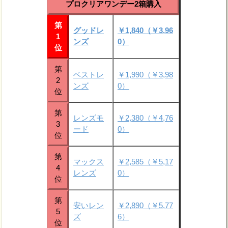
プロクリアワンデー2箱購入
第
グッドレ
￥1,840（￥3,96
1
ンズ
0）
位
第
ベストレ
￥1,990（￥3,98
2
ンズ
0）
位
第
レンズモ
￥2,380（￥4,76
3
ード
0）
位
第
マックス
￥2,585（￥5,17
4
レンズ
0）
位
第
安いレン
￥2,890（￥5,77
5
ズ
6）
位