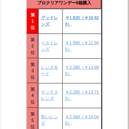
プロクリアワンデー6箱購入
第
グッドレ
￥1,820（￥10,92
1
ンズ
0）
位
第
ベストレ
￥1,990（￥11,94
2
ンズ
0）
位
第
レンズモ
￥2,280（￥13,68
3
ード
0）
位
第
マックス
￥2,285（￥13,71
4
レンズ
0）
位
第
安いレン
￥2,340（￥14,04
5
ズ
0）
位