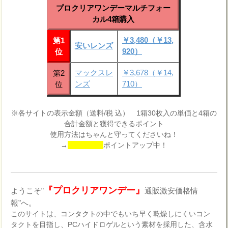
プロクリアワンデーマルチフォー
カル4箱購入
￥3,480（￥13,
第1
安いレンズ
920）
位
マックスレ
￥3,678（￥14,
第2
ンズ
710）
位
※各サイトの表示金額（送料/税 込） 1箱30枚入の単価と4箱の
合計金額と獲得できるポイント
使用方法はちゃんと守ってくださいね！
→
ポイントアップ中！
『プロクリアワンデー』
ようこそ”
通販激安価格情
報”へ。
このサイトは、コンタクトの中でもいち早く乾燥しにくいコン
タクトを目指し、PCハイドロゲルという素材を採用した、含水