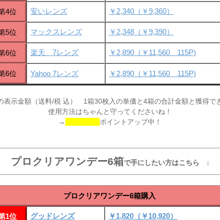
安いレンズ
￥2,340（￥9,360）
第4位
マックスレンズ
￥2,348（￥9,390）
第5位
楽天 7レンズ
￥2,890（￥11,560 115P)
第6位
第6位
Yahoo 7レンズ
￥2,890（￥11,560 115P)
の表示金額（送料/税 込） 1箱30枚入の単価と4箱の合計金額と獲得で
使用方法はちゃんと守ってくださいね！
→
ポイントアップ中！
プロクリアワンデー6箱
で手にしたい方はこちら ↓
プロクリアワンデー6箱購入
グッドレンズ
￥1,820（￥10,920）
第1位