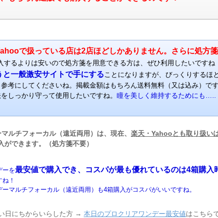
ahooで扱っている店は2店ほどしかありません。さらに処方
入するよりは安いので処方箋を用意できる方は、ぜひ利用したいですね
うと一般激安サイトで手にする
ことになりますが、びっくりするほ
、参考にしてくださいね。掲載金額はもちろん送料無料（又は込み）で
法をしっかり守って使用したいですね。
瞳を美しく維持するためにも…..
ーマルチフォーカル（遠近両用）は、現在、
楽天・Yahooとも取り扱い
入ができます。（処方箋不要）
最安値で購入でき、コスパが最も優れているのは4箱購入
デーを
すね！
デーマルチフォーカル（遠近両用）も4箱購入がコスパがいいですね。
い日にちからいらした方 →
本日のプロクリアワンデー最安値
はこちら