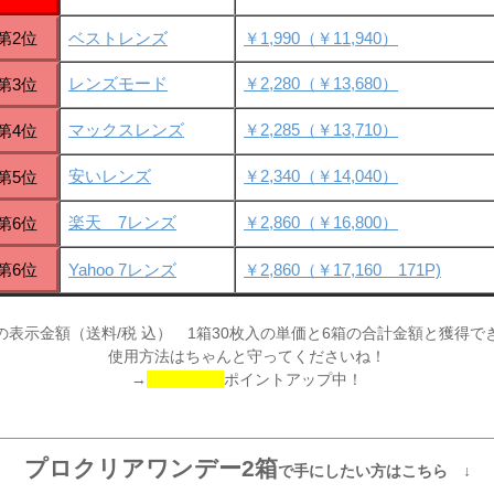
第2位
ベストレンズ
￥1,990（￥11,940）
レンズモード
￥2,280（￥13,680）
第3位
マックスレンズ
￥2,285（￥13,710）
第4位
安いレンズ
￥2,340（￥14,040）
第5位
楽天 7レンズ
￥2,860（￥16,800）
第6位
第6位
Yahoo 7レンズ
￥2,860（￥17,160 171P)
の表示金額（送料/税 込） 1箱30枚入の単価と6箱の合計金額と獲得で
使用方法はちゃんと守ってくださいね！
→
ポイントアップ中！
プロクリアワンデー2箱
で手にしたい方はこちら ↓