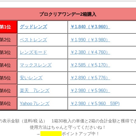
プロクリアワンデー2箱購入
グッドレンズ
￥1,840（￥3,960）
第1位
第2位
ベストレンズ
￥1,990（￥3,980）
レンズモード
￥2,380（￥4,760）
第3位
マックスレンズ
￥2,585（￥5,170）
第4位
安いレンズ
￥2,890（￥5,776）
第5位
楽天 7レンズ
￥2,980（￥5,960）
第6位
第6位
Yahoo 7レンズ
￥2,980（￥5,960 59P)
の表示金額（送料/税 込） 1箱30枚入の単価と2箱の合計金額と獲得で
使用方法はちゃんと守ってくださいね！
→
ポイントアップ中！