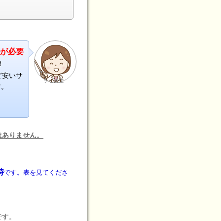
箋が必要
！
ど安いサ
ナビ先生
す。
はありません。
時
です。表を見てくださ
です。