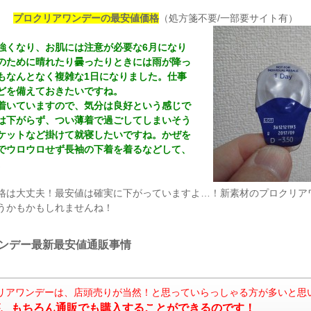
プロクリアワンデーの最安値価格
（処方箋不要/一部要サイト有）
に強くなり、お肌には注意が必要な6月になり
のために晴れたり曇ったりときには雨が降っ
もなんとなく複雑な1日になりました。仕事
どを備えておきたいですね。
着いていますので、気分は良好という感じで
は下がらず、つい薄着で過ごしてしまいそう
ケットなど掛けて就寝したいですね。かぜを
でウロウロせず長袖の下着を着るなどして、
。
格は大丈夫！最安値は確実に下がっていますよ…！新素材のプロクリア
うかもかもしれませんね！
ンデー最新最安値通販事情
リアワンデーは、店頭売りが当然！と思っていらっしゃる方が多いと思
、もちろん通販でも購入することができるのです！