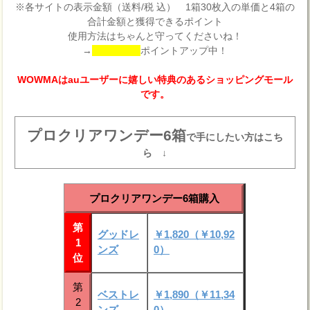
※各サイトの表示金額（送料/税 込） 1箱30枚入の単価と4箱の
合計金額と獲得できるポイント
使用方法はちゃんと守ってくださいね！
→
ポイントアップ中！
WOWMAはauユーザーに嬉しい特典のあるショッピングモール
です。
プロクリアワンデー6箱
で手にしたい方はこち
ら ↓
プロクリアワンデー6箱購入
第
グッドレ
￥1,820（￥10,92
1
ンズ
0）
位
第
ベストレ
￥1,890（￥11,34
2
ンズ
0）