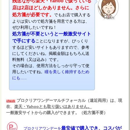
残念ながら楽天・Yahooで扱っている
店は2店ほどしかありません。さらに
処方箋が必要です。
でもお店で購入する
ナビ先生
よりは安いので処方箋を用意できる方は、
ぜひ利用したいですね！
処方箋が不要というと一般激安サイト
で手にする
ことになりますが、びっくり
するほど安いサイトもありますので、参考
にしてくださいね。掲載金額はもちろん送
料無料（又は込み）です。
その場合は、使用方法をしっかり守って使
用したいですね。
瞳を美しく維持するため
にも…..
プロクリアワンデーマルチフォーカル（遠近両用）は、現
check
在、
楽天・Yahooとも取り扱いはありません。
一般激安サイトからの購入ができます。（処方箋不要）
最安値で購入でき、コスパが
プロクリアワンデーを