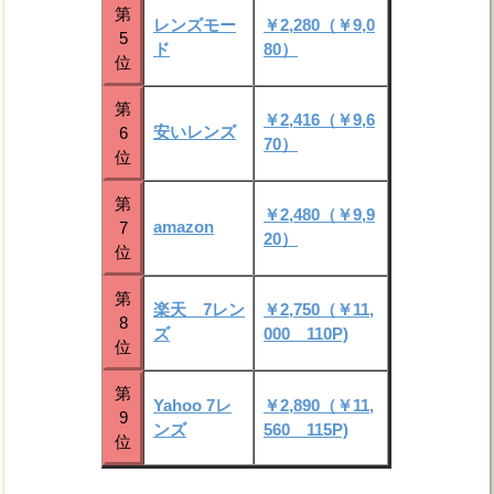
第
レンズモー
￥2,280（￥9,0
5
ド
80）
位
第
￥2,416（￥9,6
安いレンズ
6
70）
位
第
￥2,480（￥9,9
amazon
7
20）
位
第
楽天 7レン
￥2,750（￥11,
8
ズ
000 110P)
位
第
Yahoo 7レ
￥2,890（￥11,
9
ンズ
560 115P)
位