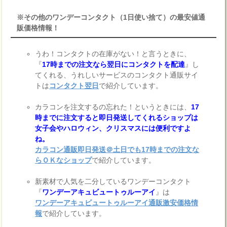
※その他のワンデーコンタクト（1日使い捨て）の最安値通
販価格情報！
うわ！コンタクトの在庫がない！と言うときに、
『
17時までの注文なら翌日にコンタクトを配達
』し
てくれる、うれしいサービスのコンタクト通販サイ
トは
コンタクト翌日
で紹介しています。
カラコンを注文するの忘れた！というときには、
17
時までに注文すると即日発送してくれるショップは
女子会やハロウィン、クリスマスには便利ですよ
ね。
カラコン通販即日発送＠土日でも17時までの注文な
らＯＫなショップ
で紹介しています。
新素材で人気を二分しているワンデーコンタクト
『
ワンデーアキュビュートゥルーアイ
』は
ワンデーアキュビュートゥルーアイ通販激安価格情
報
で紹介しています。