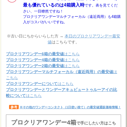
最も優れているのは4箱購入時
です。表を見てくだ
さい、一目瞭然ですね！
プロクリアワンデーマルチフォーカル（遠近両用）も4箱購
入がコスパがいいですね。
※古い日にちからいらした方 →
本日のプロクリアワンデー最安
値
はこちらです。
プロクリアワンデー6箱の最安値
はこちら
プロクリアワンデー4箱の最安値
はこちら
プロクリアワンデー2箱の最安値
はこちら
プロクリアワンデーマルチフォーカル（遠近両用）の最安値
は
こちら
プロクリアワンデーについて
はこちら
プロクリアワンデーとワンデーアキュビュートゥルーアイの比
較について
はこちら
参考
※その他のワンデーコンタクト（1日使い捨て）の最安値通販価格情報！
プロクリアワンデー4箱
で手にしたい方はこち