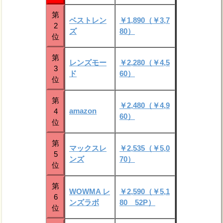
第
ベストレン
￥1,890（￥3,7
2
ズ
80）
位
第
レンズモー
￥2,280（￥4,5
3
ド
60）
位
第
￥2,480（￥4,9
amazon
4
60）
位
第
マックスレ
￥2,535（￥5,0
5
ンズ
70）
位
第
WOWMA レ
￥2,590（￥5,1
6
ンズラボ
80 52P）
位