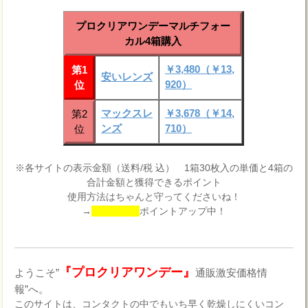
プロクリアワンデーマルチフォー
カル4箱購入
￥3,480（￥13,
第1
安いレンズ
920）
位
マックスレ
￥3,678（￥14,
第2
ンズ
710）
位
※各サイトの表示金額（送料/税 込） 1箱30枚入の単価と4箱の
合計金額と獲得できるポイント
使用方法はちゃんと守ってくださいね！
→
ポイントアップ中！
『プロクリアワンデー』
ようこそ”
通販激安価格情
報”へ。
このサイトは、コンタクトの中でもいち早く乾燥しにくいコン