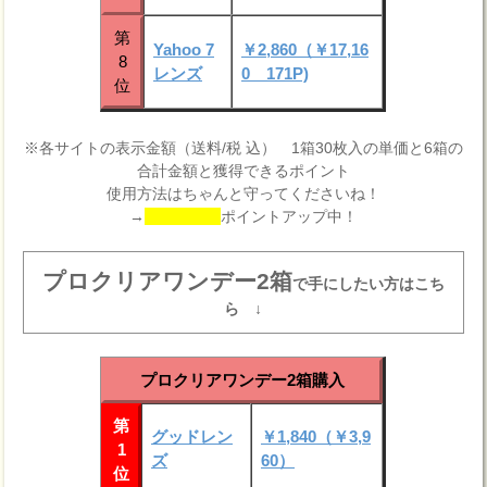
第
Yahoo 7
￥2,860（￥17,16
8
レンズ
0 171P)
位
※各サイトの表示金額（送料/税 込） 1箱30枚入の単価と6箱の
合計金額と獲得できるポイント
使用方法はちゃんと守ってくださいね！
→
ポイントアップ中！
プロクリアワンデー2箱
で手にしたい方はこち
ら ↓
プロクリアワンデー2箱購入
第
グッドレン
￥1,840（￥3,9
1
ズ
60）
位