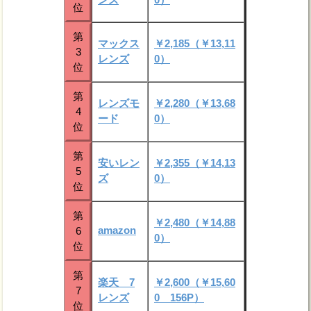
位
第
マックス
￥2,185（￥13,11
3
レンズ
0）
位
第
レンズモ
￥2,280（￥13,68
4
ード
0）
位
第
安いレン
￥2,355（￥14,13
5
ズ
0）
位
第
￥2,480（￥14,88
amazon
6
0）
位
第
楽天 7
￥2,600（￥15,60
7
レンズ
0 156P）
位