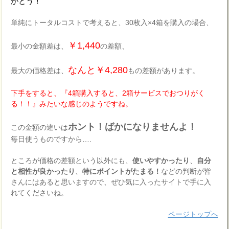
がとう！
単純にトータルコストで考えると、30枚入×4箱を購入の場合、
￥1,440
最小の金額差は、
の差額、
なんと￥4,280
最大の価格差は、
もの差額があります。
下手をすると、『4箱購入すると、2箱サービスでおつりがく
る！！』みたいな感じのようですね。
ホント！ばかになりませんよ！
この金額の違いは
毎日使うものですから….
ところが価格の差額という以外にも、
使いやすかったり
、
自分
と相性が良かったり
、
特にポイントがたまる！
などの判断が皆
さんにはあると思いますので、ぜひ気に入ったサイトで手に入
れてくださいね。
ページトップへ