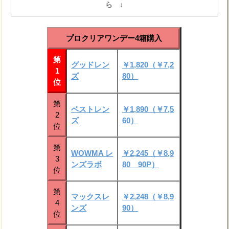
ら ↓
プロクリアワンデー4箱購入
第
グッドレン
￥1,820（￥7,2
1
ズ
80）
位
第
ベストレン
￥1,890（￥7,5
2
ズ
60）
位
第
WOWMA レ
￥2,245（￥8,9
3
ンズラボ
80 90P）
位
第
マックスレ
￥2,248（￥8,9
4
ンズ
90）
位