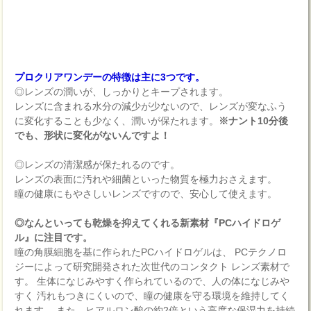
プロクリアワンデーの特徴は主に3つです。
◎レンズの潤いが、しっかりとキープされます。
レンズに含まれる水分の減少が少ないので、レンズが変なふう
に変化することも少なく、潤いが保たれます。
※ナント10分後
でも、形状に変化がないんですよ！
◎レンズの清潔感が保たれるのです。
レンズの表面に汚れや細菌といった物質を極力おさえます。
瞳の健康にもやさしいレンズですので、安心して使えます。
◎なんといっても乾燥を抑えてくれる新素材『PCハイドロゲ
ル』に注目です。
瞳の角膜細胞を基に作られたPCハイドロゲルは、 PCテクノロ
ジーによって研究開発された次世代のコンタクト レンズ素材で
す。 生体になじみやすく作られているので、人の体になじみや
すく 汚れもつきにくいので、瞳の健康を守る環境を維持してく
れます。 また、ヒアルロン酸の約2倍という高度な保湿力を持続