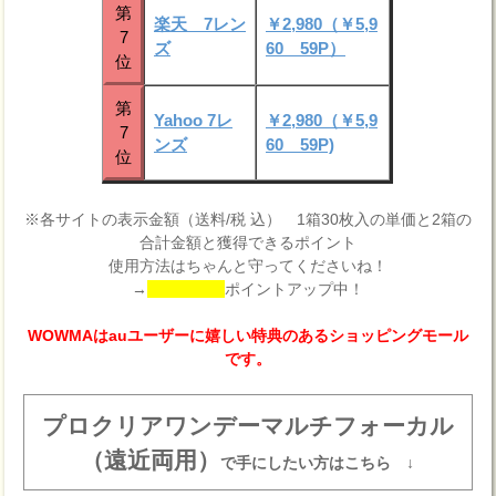
第
楽天 7レン
￥2,980（￥5,9
7
ズ
60 59P）
位
第
Yahoo 7レ
￥2,980（￥5,9
7
ンズ
60 59P)
位
※各サイトの表示金額（送料/税 込） 1箱30枚入の単価と2箱の
合計金額と獲得できるポイント
使用方法はちゃんと守ってくださいね！
→
ポイントアップ中！
WOWMAはauユーザーに嬉しい特典のあるショッピングモール
です。
プロクリアワンデーマルチフォーカル
（遠近両用）
で手にしたい方はこちら ↓