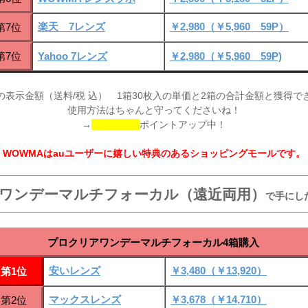
楽天 7レンズ
￥2,980（￥5,960 59P）
第7位
第7位
Yahoo 7レンズ
￥2,980（￥5,960 59P)
の表示金額（送料/税 込） 1箱30枚入の単価と2箱の合計金額と獲得で
使用方法はちゃんと守ってくださいね！
→
ポイントアップ中！
WOWMAはauユーザーに嬉しい特典のあるショッピングモールです。
ワンデーマルチフォーカル（遠近両用）
で手にし
プロクリアワンデーマルチフォーカル4箱購入
安いレンズ
￥3,480（￥13,920）
第1位
マックスレンズ
￥3,678（￥14,710）
第2位