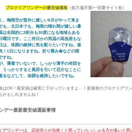
プロクリアワンデーの最安値価格
（処方箋不要/一部要サイト有）
づく、梅雨空が意外に嬉しい6月がやって来ま
でも、北日本でも、梅雨の晴れ間が嬉しい暑
温は全国的に2桁台も30度になる地域もある
日曜日です。ここ何日かの気温の高低差もな
日は、体調の維持に気を配りたいですね。遊
気！1日になりますね。折り畳み傘などの雨
ですね。
が、薄着でいないで、しっかり薄手の布団を
。うっかりすると風邪を引いて厄介なことに
着るなどして、体調を維持したいですね。
格はOK！最安値は確実に下がっていますよ…！新素材のプロクリアワ
もかもしれませんね！
ンデー最新最安値通販事情
リアワンデーは、店頭売りが当然！と思っていらっしゃる方が多いと思