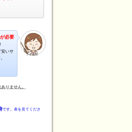
箋が必要
！
ど安いサ
ナビ先生
す。
はありません。
時
です。表を見てくださ