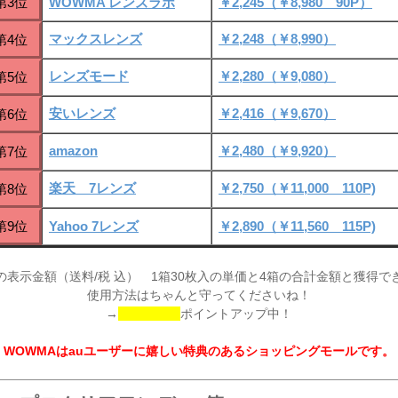
第3位
WOWMA レンズラボ
￥2,245（￥8,980 90P）
マックスレンズ
￥2,248（￥8,990）
第4位
レンズモード
￥2,280（￥9,080）
第5位
安いレンズ
￥2,416（￥9,670）
第6位
amazon
￥2,480（￥9,920）
第7位
楽天 7レンズ
￥2,750（￥11,000 110P)
第8位
第9位
Yahoo 7レンズ
￥2,890（￥11,560 115P)
の表示金額（送料/税 込） 1箱30枚入の単価と4箱の合計金額と獲得で
使用方法はちゃんと守ってくださいね！
→
ポイントアップ中！
WOWMAはauユーザーに嬉しい特典のあるショッピングモールです。