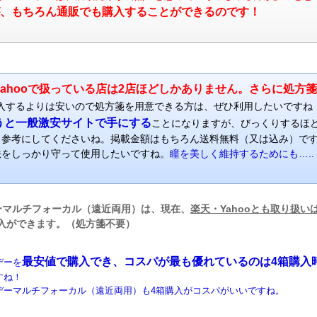
、もちろん通販でも購入することができるのです！
ahooで扱っている店は2店ほどしかありません。さらに処方
入するよりは安いので処方箋を用意できる方は、ぜひ利用したいですね
うと一般激安サイトで手にする
ことになりますが、びっくりするほ
、参考にしてくださいね。掲載金額はもちろん送料無料（又は込み）で
法をしっかり守って使用したいですね。
瞳を美しく維持するためにも…..
ーマルチフォーカル（遠近両用）は、現在、
楽天・Yahooとも取り扱い
入ができます。（処方箋不要）
最安値で購入でき、コスパが最も優れているのは4箱購入
デーを
すね！
デーマルチフォーカル（遠近両用）も4箱購入がコスパがいいですね。