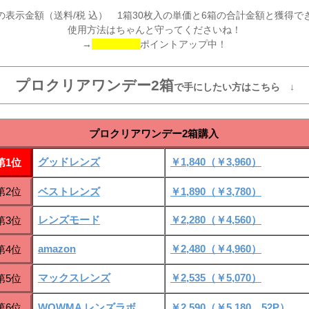
の表示金額（送料/税 込） 1箱30枚入の単価と6箱の合計金額と獲得で
使用方法はちゃんと守ってくださいね！
→
ポイントアップ中！
プロクリアワンデー2箱
で手にしたい方はこちら ↓
プロクリアワンデー2箱購入
グッドレンズ
￥1,840（￥3,960）
第1位
第2位
ベストレンズ
￥1,890（￥3,780）
レンズモード
￥2,280（￥4,560）
第3位
amazon
￥2,480（￥4,960）
第4位
マックスレンズ
￥2,535（￥5,070）
第5位
第6位
WOWMA レンズラボ
￥2,590（￥5,180 52P）