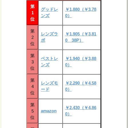
第
グッドレ
￥1,880（￥3,78
1
ンズ
0）
位
第
レンズラ
￥1,905（￥3,81
2
ボ
0 38P）
位
第
ベストレ
￥1,940（￥3,88
3
ンズ
0）
位
第
レンズモ
￥2,290（￥4,58
4
ード
0）
位
第
￥2,430（￥4,86
amazon
5
0）
位