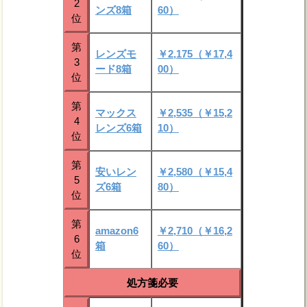
2
ンズ8箱
60）
位
第
レンズモ
￥2,175（￥17,4
3
ード8箱
00）
位
第
マックス
￥2,535（￥15,2
4
レンズ6箱
10）
位
第
安いレン
￥2,580（￥15,4
5
ズ6箱
80）
位
第
amazon6
￥2,710（￥16,2
6
箱
60）
位
処方箋必要