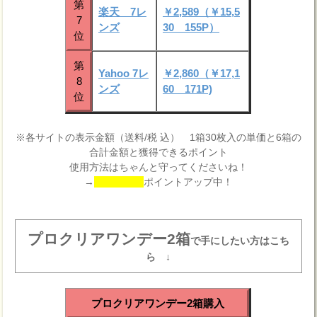
第
楽天 7レ
￥2,589（￥15,5
7
ンズ
30 155P）
位
第
Yahoo 7レ
￥2,860（￥17,1
8
ンズ
60 171P)
位
※各サイトの表示金額（送料/税 込） 1箱30枚入の単価と6箱の
合計金額と獲得できるポイント
使用方法はちゃんと守ってくださいね！
→
ポイントアップ中！
プロクリアワンデー2箱
で手にしたい方はこち
ら ↓
プロクリアワンデー2箱購入