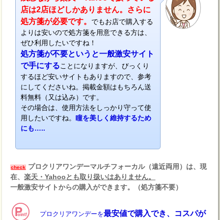
店は2店ほどしかありません。さらに
処方箋が必要です。
でもお店で購入する
よりは安いので処方箋を用意できる方は、
ぜひ利用したいですね！
処方箋が不要というと一般激安サイト
で手にする
ことになりますが、びっくり
するほど安いサイトもありますので、参考
にしてくださいね。掲載金額はもちろん送
料無料（又は込み）です。
その場合は、使用方法をしっかり守って使
用したいですね。
瞳を美しく維持するため
にも…..
プロクリアワンデーマルチフォーカル（遠近両用）は、現
check
在、
楽天・Yahooとも取り扱いはありません。
一般激安サイトからの購入ができます。（処方箋不要）
最安値で購入でき、コスパが
プロクリアワンデーを