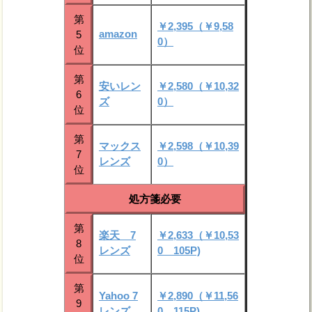
第
￥2,395（￥9,58
amazon
5
0）
位
第
安いレン
￥2,580（￥10,32
6
ズ
0）
位
第
マックス
￥2,598（￥10,39
7
レンズ
0）
位
処方箋必要
第
楽天 7
￥2,633（￥10,53
8
レンズ
0 105P)
位
第
Yahoo 7
￥2,890（￥11,56
9
レンズ
0 115P)