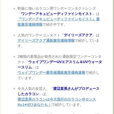
乾燥に強いカラコン用ワンデーコンタクトレンズ
『
ワンデーアキュビューディファインモイスト
』は
『ワンデーアキュビューディファインモイスト』通
販激安価格情報
で紹介中です。
人気のワンデーコンタクト『
デイリーズアクア
』は
デイリーズアクア通販激安価格情報
で紹介していま
す。
2種類の新製品が発売された通販限定ワンデーコンタ
クト『
ウェイブワンデーUVエアスリム＆UVウォータ
ースリム
』は
ウェイブワンデー最安値通販激安価格速報
で紹介し
ています。
今大人気の女芸人、『
渡辺直美さんがプロデュース
したカラコン
』は、
渡辺直美カラコンは今大流行のカラコン＠センス
No1♥ぜひあなたも！
で紹介しています。