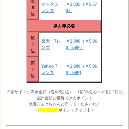
第
マックス
￥2,835（￥5,67
6
レンズ
0）
位
処方箋必要
第
楽天 7レ
￥2,980（￥5,96
7
ンズ
0 59P）
位
第
Yahoo 7
￥2,980（￥5,96
7
レンズ
0 59P)
位
※各サイトの表示金額（送料/税 込） 1箱30枚入の単価と2箱の
合計金額と獲得できるポイント
使用方法はちゃんと守ってくださいね！
→
ポイントアップ中！