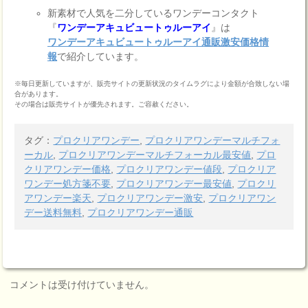
新素材で人気を二分しているワンデーコンタクト
『
ワンデーアキュビュートゥルーアイ
』は
ワンデーアキュビュートゥルーアイ通販激安価格情
報
で紹介しています。
※毎日更新していますが、販売サイトの更新状況のタイムラグにより金額が合致しない場
合があります。
その場合は販売サイトが優先されます。ご容赦ください。
タグ：
プロクリアワンデー
,
プロクリアワンデーマルチフォ
ーカル
,
プロクリアワンデーマルチフォーカル最安値
,
プロ
クリアワンデー価格
,
プロクリアワンデー値段
,
プロクリア
ワンデー処方箋不要
,
プロクリアワンデー最安値
,
プロクリ
アワンデー楽天
,
プロクリアワンデー激安
,
プロクリアワン
デー送料無料
,
プロクリアワンデー通販
コメントは受け付けていません。