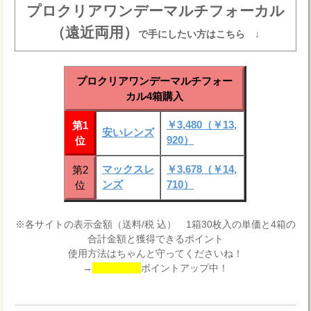
プロクリアワンデーマルチフォーカル
（遠近両用）
で手にしたい方はこちら ↓
プロクリアワンデーマルチフォー
カル4箱購入
￥3,480（￥13,
第1
安いレンズ
920）
位
マックスレ
￥3,678（￥14,
第2
ンズ
710）
位
※各サイトの表示金額（送料/税 込） 1箱30枚入の単価と4箱の
合計金額と獲得できるポイント
使用方法はちゃんと守ってくださいね！
→
ポイントアップ中！