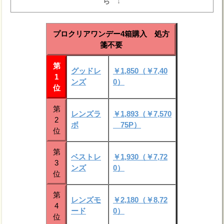
ら ↓
プロクリアワンデー4箱購入 処方
箋不要
第
グッドレ
￥1,850（￥7,40
1
ンズ
0）
位
第
レンズラ
￥1,893（￥7,570
2
ボ
75P）
位
第
ベストレ
￥1,930（￥7,72
3
ンズ
0）
位
第
レンズモ
￥2,180（￥8,72
4
ード
0）
位