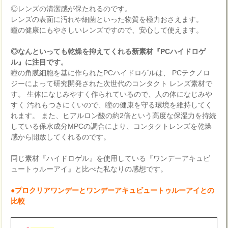
◎レンズの清潔感が保たれるのです。
レンズの表面に汚れや細菌といった物質を極力おさえます。
瞳の健康にもやさしいレンズですので、安心して使えます。
◎なんといっても乾燥を抑えてくれる新素材『PCハイドロゲ
ル』に注目です。
瞳の角膜細胞を基に作られたPCハイドロゲルは、 PCテクノロ
ジーによって研究開発された次世代のコンタクト レンズ素材で
す。 生体になじみやすく作られているので、人の体になじみや
すく 汚れもつきにくいので、瞳の健康を守る環境を維持してく
れます。 また、ヒアルロン酸の約2倍という高度な保湿力を持続
している保水成分MPCの調合により、コンタクトレンズを乾燥
感から開放してくれるのです。
同じ素材『ハイドロゲル』を使用している『ワンデーアキュビ
ュートゥルーアイ』と比べた私なりの感想です。
●プロクリアワンデーとワンデーアキュビュートゥルーアイとの
比較