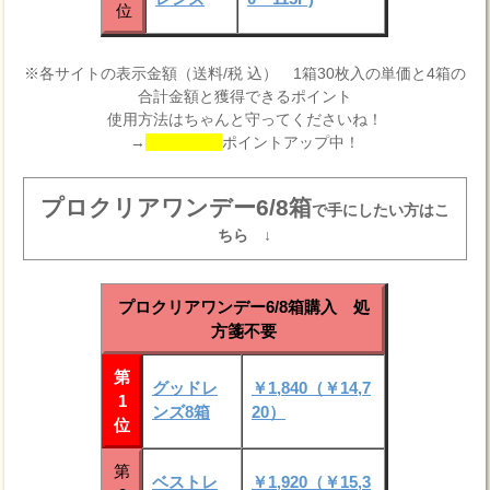
位
※各サイトの表示金額（送料/税 込） 1箱30枚入の単価と4箱の
合計金額と獲得できるポイント
使用方法はちゃんと守ってくださいね！
→
ポイントアップ中！
プロクリアワンデー6/8箱
で手にしたい方はこ
ちら ↓
プロクリアワンデー6/8箱購入 処
方箋不要
第
グッドレ
￥1,840（￥14,7
1
ンズ8箱
20）
位
第
ベストレ
￥1,920（￥15,3