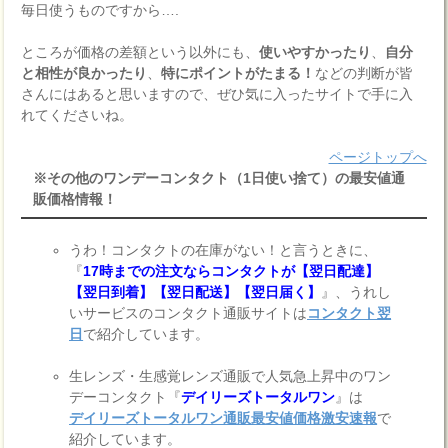
毎日使うものですから….
ところが価格の差額という以外にも、
使いやすかったり
、
自分
と相性が良かったり
、
特にポイントがたまる！
などの判断が皆
さんにはあると思いますので、ぜひ気に入ったサイトで手に入
れてくださいね。
ページトップへ
※その他のワンデーコンタクト（1日使い捨て）の最安値通
販価格情報！
うわ！コンタクトの在庫がない！と言うときに、
『
17時までの注文ならコンタクトが【翌日配達】
【翌日到着】【翌日配送】【翌日届く】
』、うれし
いサービスのコンタクト通販サイトは
コンタクト翌
日
で紹介しています。
生レンズ・生感覚レンズ通販で人気急上昇中のワン
デーコンタクト『
デイリーズトータルワン
』は
デイリーズトータルワン通販最安値価格激安速報
で
紹介しています。