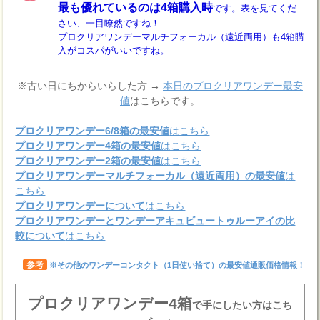
最も優れているのは4箱購入時
です。表を見てくだ
さい、一目瞭然ですね！
プロクリアワンデーマルチフォーカル（遠近両用）も4箱購
入がコスパがいいですね。
※古い日にちからいらした方 →
本日のプロクリアワンデー最安
値
はこちらです。
プロクリアワンデー6/8箱の最安値
はこちら
プロクリアワンデー4箱の最安値
はこちら
プロクリアワンデー2箱の最安値
はこちら
プロクリアワンデーマルチフォーカル（遠近両用）の最安値
は
こちら
プロクリアワンデーについて
はこちら
プロクリアワンデーとワンデーアキュビュートゥルーアイの比
較について
はこちら
参考
※その他のワンデーコンタクト（1日使い捨て）の最安値通販価格情報！
プロクリアワンデー4箱
で手にしたい方はこち