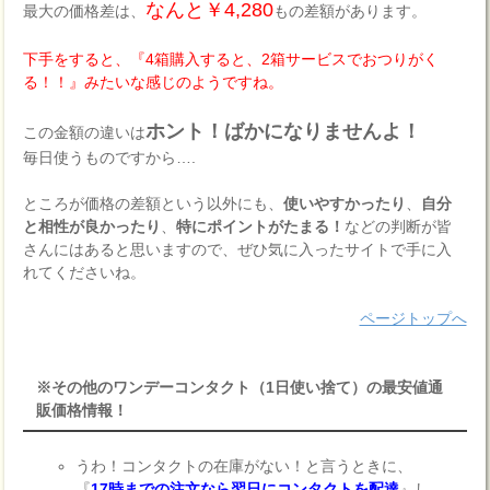
なんと￥4,280
最大の価格差は、
もの差額があります。
下手をすると、『4箱購入すると、2箱サービスでおつりがく
る！！』みたいな感じのようですね。
ホント！ばかになりませんよ！
この金額の違いは
毎日使うものですから….
ところが価格の差額という以外にも、
使いやすかったり
、
自分
と相性が良かったり
、
特にポイントがたまる！
などの判断が皆
さんにはあると思いますので、ぜひ気に入ったサイトで手に入
れてくださいね。
ページトップへ
※その他のワンデーコンタクト（1日使い捨て）の最安値通
販価格情報！
うわ！コンタクトの在庫がない！と言うときに、
『
17時までの注文なら翌日にコンタクトを配達
』し