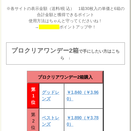
※各サイトの表示金額（送料/税 込） 1箱30枚入の単価と6箱の
合計金額と獲得できるポイント
使用方法はちゃんと守ってくださいね！
→
ポイントアップ中！
プロクリアワンデー2箱
で手にしたい方はこち
ら ↓
プロクリアワンデー2箱購入
第
グッドレ
￥1,840（￥3,96
1
ンズ
0）
位
第
ベストレ
￥1,890（￥3,78
2
ンズ
0）
位