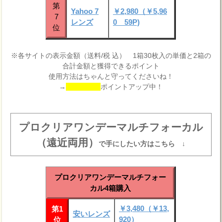
第
Yahoo 7
￥2,980（￥5,96
7
レンズ
0 59P)
位
※各サイトの表示金額（送料/税 込） 1箱30枚入の単価と2箱の
合計金額と獲得できるポイント
使用方法はちゃんと守ってくださいね！
→
ポイントアップ中！
プロクリアワンデーマルチフォーカル
（遠近両用）
で手にしたい方はこちら ↓
プロクリアワンデーマルチフォー
カル4箱購入
￥3,480（￥13,
第1
安いレンズ
920）
位