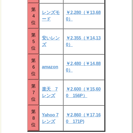
第
レンズモ
￥2,280（￥13,68
4
ード
0）
位
第
安いレン
￥2,355（￥14,13
5
ズ
0）
位
第
￥2,480（￥14,88
amazon
6
0）
位
第
楽天 7
￥2,600（￥15,60
7
レンズ
0 156P）
位
第
Yahoo 7
￥2,860（￥17,16
8
レンズ
0 171P)
位