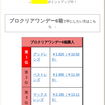
→
ポイントアップ中！
プロクリアワンデー6箱
で手にしたい方はこち
ら ↓
プロクリアワンデー6箱購入
第
グッドレ
￥1,820（￥10,92
1
ンズ
0）
位
第
ベストレ
￥1,890（￥11,34
2
ンズ
0）
位
第
マックス
￥2,185（￥13,11
3
レンズ
0）
位