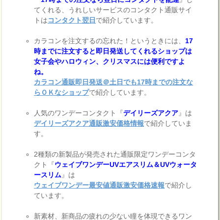
てくれる、うれしいサービスのコンタクト通販サイ
トは
コンタクト翌日
で紹介しています。
カラコンを注文するの忘れた！というときには、
17
時までに注文すると即日発送してくれるショップは
女子会やハロウィン、クリスマスには便利ですよ
ね。
カラコン通販即日発送＠土日でも17時までの注文な
らＯＫなショップ
で紹介しています。
人気のワンデーコンタクト『
デイリーズアクア
』は
デイリーズアクア通販激安価格情報
で紹介していま
す。
2種類の新製品が発売された通販限定ワンデーコンタ
クト『
ウェイブワンデーUVエアスリム＆UVウォータ
ースリム
』は
ウェイブワンデー最安値通販激安価格速報
で紹介し
ています。
新素材、新商品の疲れの少ない瞳を体現できるワン