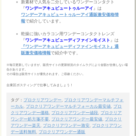
新素材で人気を二分しているワンデーコンタクト
『
ワンデーアキュビュートゥルーアイ
』は
ワンデーアキュビュートゥルーアイ通販激安価格情
報
で紹介しています。
乾燥に強いカラコン用ワンデーコンタクトレンズ
『
ワンデーアキュビューディファインモイスト
』は
『ワンデーアキュビューディファインモイスト』通
販激安価格情報
で紹介中です。
※毎日更新していますが、販売サイトの更新状況のタイムラグにより金額が合致しない場
合があります。
その場合は販売サイトが優先されます。ご容赦ください。
台東区ポスティングで仕事してみましょう！
タグ：
プロクリアワンデー
,
プロクリアワンデーマルチフォ
ーカル
,
プロクリアワンデーマルチフォーカル最安値
,
プロ
クリアワンデー価格
,
プロクリアワンデー値段
,
プロクリア
ワンデー処方箋不要
,
プロクリアワンデー最安値
,
プロクリ
アワンデー楽天
,
プロクリアワンデー激安
,
プロクリアワン
デー送料無料
,
プロクリアワンデー通販