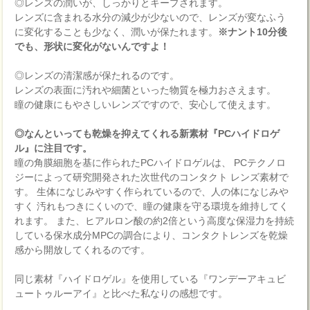
◎レンズの潤いが、しっかりとキープされます。
レンズに含まれる水分の減少が少ないので、レンズが変なふう
に変化することも少なく、潤いが保たれます。
※ナント10分後
でも、形状に変化がないんですよ！
◎レンズの清潔感が保たれるのです。
レンズの表面に汚れや細菌といった物質を極力おさえます。
瞳の健康にもやさしいレンズですので、安心して使えます。
◎なんといっても乾燥を抑えてくれる新素材『PCハイドロゲ
ル』に注目です。
瞳の角膜細胞を基に作られたPCハイドロゲルは、 PCテクノロ
ジーによって研究開発された次世代のコンタクト レンズ素材で
す。 生体になじみやすく作られているので、人の体になじみや
すく 汚れもつきにくいので、瞳の健康を守る環境を維持してく
れます。 また、ヒアルロン酸の約2倍という高度な保湿力を持続
している保水成分MPCの調合により、コンタクトレンズを乾燥
感から開放してくれるのです。
同じ素材『ハイドロゲル』を使用している『ワンデーアキュビ
ュートゥルーアイ』と比べた私なりの感想です。