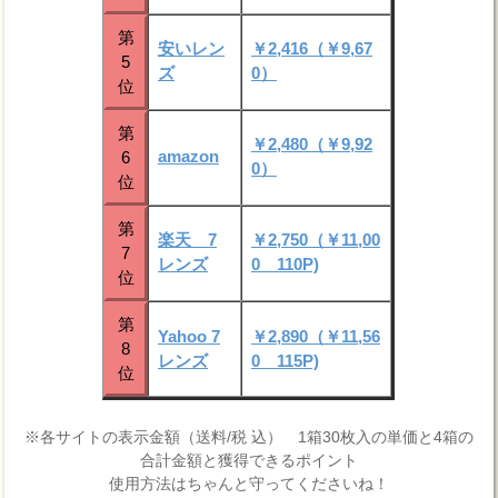
第
安いレン
￥2,416（￥9,67
5
ズ
0）
位
第
￥2,480（￥9,92
amazon
6
0）
位
第
楽天 7
￥2,750（￥11,00
7
レンズ
0 110P)
位
第
Yahoo 7
￥2,890（￥11,56
8
レンズ
0 115P)
位
※各サイトの表示金額（送料/税 込） 1箱30枚入の単価と4箱の
合計金額と獲得できるポイント
使用方法はちゃんと守ってくださいね！