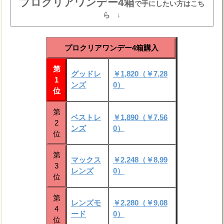
プロクリアワンデー4箱
で手にしたい方はこち
ら ↓
プロクリアワンデー4箱購入
第
グッドレ
￥1,820（￥7,28
1
ンズ
0）
位
第
ベストレ
￥1,890（￥7,56
2
ンズ
0）
位
第
マックス
￥2,248（￥8,99
3
レンズ
0）
位
第
レンズモ
￥2,280（￥9,08
4
ード
0）
位