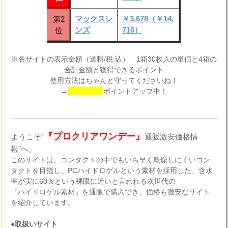
マックスレ
￥3,678（￥14,
第2
ンズ
710）
位
※各サイトの表示金額（送料/税 込） 1箱30枚入の単価と4箱の
合計金額と獲得できるポイント
使用方法はちゃんと守ってくださいね！
→
ポイントアップ中！
『プロクリアワンデー』
ようこそ”
通販激安価格情
報”へ。
このサイトは、コンタクトの中でもいち早く乾燥しにくいコン
タクトを目指し、PCハイドロゲルという素材を採用した、含水
率が実に60％という裸眼に近いと言われる次世代の
『ハイドロゲル素材』を通販で購入でき、価格も激安なサイト
を紹介しています。
●取扱いサイト