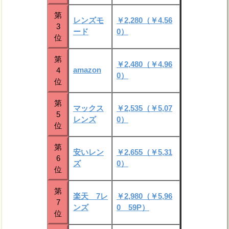
第
レンズモ
￥2,280（￥4,56
3
ード
0）
位
第
￥2,480（￥4,96
amazon
4
0）
位
第
マックス
￥2,535（￥5,07
5
レンズ
0）
位
第
安いレン
￥2,655（￥5,31
6
ズ
0）
位
第
楽天 7レ
￥2,980（￥5,96
7
ンズ
0 59P）
位