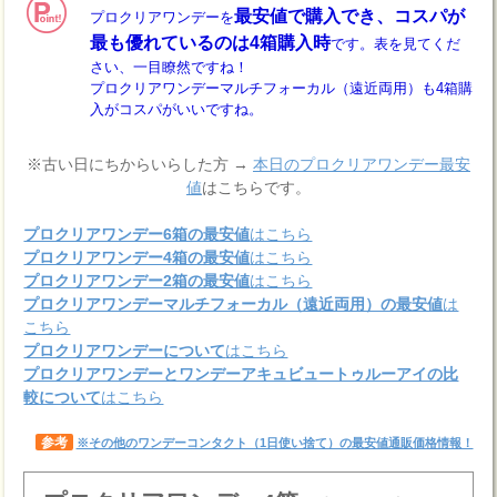
最安値で購入でき、コスパが
プロクリアワンデーを
最も優れているのは4箱購入時
です。表を見てくだ
さい、一目瞭然ですね！
プロクリアワンデーマルチフォーカル（遠近両用）も4箱購
入がコスパがいいですね。
※古い日にちからいらした方 →
本日のプロクリアワンデー最安
値
はこちらです。
プロクリアワンデー6箱の最安値
はこちら
プロクリアワンデー4箱の最安値
はこちら
プロクリアワンデー2箱の最安値
はこちら
プロクリアワンデーマルチフォーカル（遠近両用）の最安値
は
こちら
プロクリアワンデーについて
はこちら
プロクリアワンデーとワンデーアキュビュートゥルーアイの比
較について
はこちら
参考
※その他のワンデーコンタクト（1日使い捨て）の最安値通販価格情報！