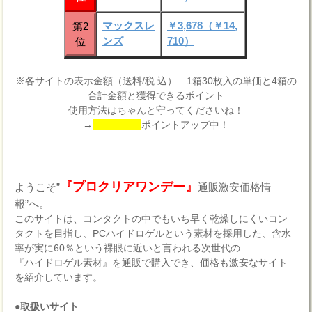
マックスレ
￥3,678（￥14,
第2
ンズ
710）
位
※各サイトの表示金額（送料/税 込） 1箱30枚入の単価と4箱の
合計金額と獲得できるポイント
使用方法はちゃんと守ってくださいね！
→
ポイントアップ中！
『プロクリアワンデー』
ようこそ”
通販激安価格情
報”へ。
このサイトは、コンタクトの中でもいち早く乾燥しにくいコン
タクトを目指し、PCハイドロゲルという素材を採用した、含水
率が実に60％という裸眼に近いと言われる次世代の
『ハイドロゲル素材』を通販で購入でき、価格も激安なサイト
を紹介しています。
●取扱いサイト