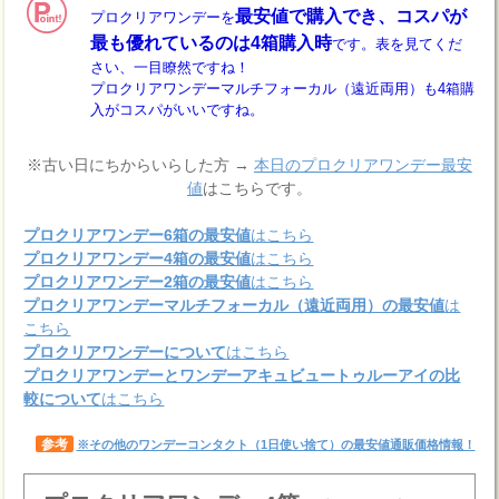
最安値で購入でき、コスパが
プロクリアワンデーを
最も優れているのは4箱購入時
です。表を見てくだ
さい、一目瞭然ですね！
プロクリアワンデーマルチフォーカル（遠近両用）も4箱購
入がコスパがいいですね。
※古い日にちからいらした方 →
本日のプロクリアワンデー最安
値
はこちらです。
プロクリアワンデー6箱の最安値
はこちら
プロクリアワンデー4箱の最安値
はこちら
プロクリアワンデー2箱の最安値
はこちら
プロクリアワンデーマルチフォーカル（遠近両用）の最安値
は
こちら
プロクリアワンデーについて
はこちら
プロクリアワンデーとワンデーアキュビュートゥルーアイの比
較について
はこちら
参考
※その他のワンデーコンタクト（1日使い捨て）の最安値通販価格情報！