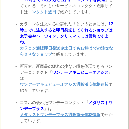
てくれる、うれしいサービスのコンタクト通販サイ
トは
コンタクト翌日
で紹介しています。
カラコンを注文するの忘れた！というときには、
17
時までに注文すると即日発送してくれるショップは
女子会やハロウィン、クリスマスには便利ですよ
ね。
カラコン通販即日発送＠土日でも17時までの注文な
らＯＫなショップ
で紹介しています。
新素材、新商品の疲れの少ない瞳を体現できるワン
デーコンタクト『
ワンデーアキュビューオアシス
』
は
ワンデーアキュビューオアシス通販激安価格速報
で
紹介しています。
コスパの優れたワンデーコンタクト『
メダリストワ
ンデープラス
』は
メダリストワンデープラス通販激安価格情報
で紹介
しています。