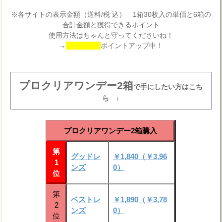
※各サイトの表示金額（送料/税 込） 1箱30枚入の単価と6箱の
合計金額と獲得できるポイント
使用方法はちゃんと守ってくださいね！
→
ポイントアップ中！
プロクリアワンデー2箱
で手にしたい方はこち
ら ↓
プロクリアワンデー2箱購入
第
グッドレ
￥1,840（￥3,96
1
ンズ
0）
位
第
ベストレ
￥1,890（￥3,78
2
ンズ
0）
位