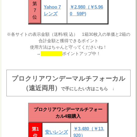
第
Yahoo 7
￥2,980（￥5,96
7
レンズ
0 59P)
位
※各サイトの表示金額（送料/税 込） 1箱30枚入の単価と2箱の
合計金額と獲得できるポイント
使用方法はちゃんと守ってくださいね！
→
ポイントアップ中！
プロクリアワンデーマルチフォーカル
（遠近両用）
で手にしたい方はこちら ↓
プロクリアワンデーマルチフォー
カル4箱購入
￥3,480（￥13,
第1
安いレンズ
920）
位