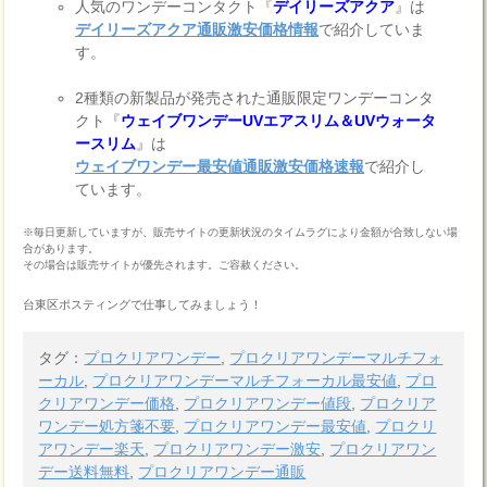
人気のワンデーコンタクト『
デイリーズアクア
』は
デイリーズアクア通販激安価格情報
で紹介していま
す。
2種類の新製品が発売された通販限定ワンデーコンタ
クト『
ウェイブワンデーUVエアスリム＆UVウォータ
ースリム
』は
ウェイブワンデー最安値通販激安価格速報
で紹介し
ています。
※毎日更新していますが、販売サイトの更新状況のタイムラグにより金額が合致しない場
合があります。
その場合は販売サイトが優先されます。ご容赦ください。
台東区ポスティングで仕事してみましょう！
タグ：
プロクリアワンデー
,
プロクリアワンデーマルチフォ
ーカル
,
プロクリアワンデーマルチフォーカル最安値
,
プロ
クリアワンデー価格
,
プロクリアワンデー値段
,
プロクリア
ワンデー処方箋不要
,
プロクリアワンデー最安値
,
プロクリ
アワンデー楽天
,
プロクリアワンデー激安
,
プロクリアワン
デー送料無料
,
プロクリアワンデー通販