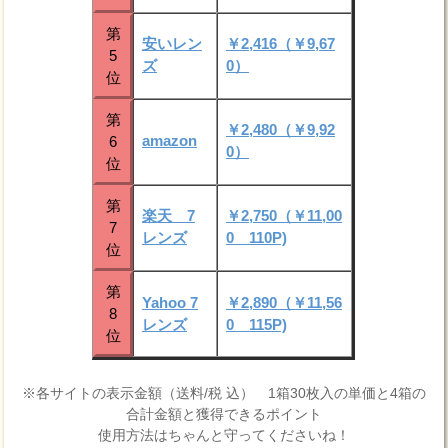
第
安いレン
￥2,416（￥9,67
5
ズ
0）
位
第
￥2,480（￥9,92
amazon
6
0）
位
第
楽天 7
￥2,750（￥11,00
7
レンズ
0 110P)
位
第
Yahoo 7
￥2,890（￥11,56
8
レンズ
0 115P)
位
※各サイトの表示金額（送料/税 込） 1箱30枚入の単価と4箱の
合計金額と獲得できるポイント
使用方法はちゃんと守ってくださいね！