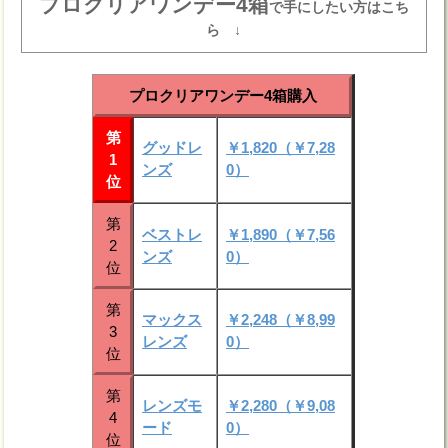
プロクリアワンデー4箱
で手にしたい方はこち
ら ↓
プロクリアワンデー4箱購入
第
グッドレ
￥1,820（￥7,28
1
ンズ
0）
位
第
ベストレ
￥1,890（￥7,56
2
ンズ
0）
位
第
マックス
￥2,248（￥8,99
3
レンズ
0）
位
第
レンズモ
￥2,280（￥9,08
4
ード
0）
位