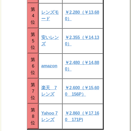
第
レンズモ
￥2,280（￥13,68
4
ード
0）
位
第
安いレン
￥2,355（￥14,13
5
ズ
0）
位
第
￥2,480（￥14,88
amazon
6
0）
位
第
楽天 7
￥2,600（￥15,60
7
レンズ
0 156P）
位
第
Yahoo 7
￥2,860（￥17,16
8
レンズ
0 171P)
位