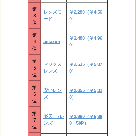
第
レンズモ
￥2,280（￥4,56
3
ード
0）
位
第
￥2,480（￥4,96
amazon
4
0）
位
第
マックス
￥2,535（￥5,07
5
レンズ
0）
位
第
安いレン
￥2,655（￥5,31
6
ズ
0）
位
第
楽天 7レ
￥2,980（￥5,96
7
ンズ
0 59P）
位