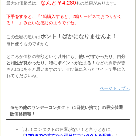
なんと￥4,280
最大の価格差は、
もの差額があります。
下手をすると、『4箱購入すると、2箱サービスでおつりがく
る！！』みたいな感じのようですね。
ホント！ばかになりませんよ！
この金額の違いは
毎日使うものですから….
ところが価格の差額という以外にも、
使いやすかったり
、
自分
と相性が良かったり
、
特にポイントがたまる！
などの判断が皆
さんにはあると思いますので、ぜひ気に入ったサイトで手に入
れてくださいね。
ページトップへ
※その他のワンデーコンタクト（1日使い捨て）の最安値通
販価格情報！
うわ！コンタクトの在庫がない！と言うときに、
『
17時までの注文なら翌日にコンタクトを配達
』し