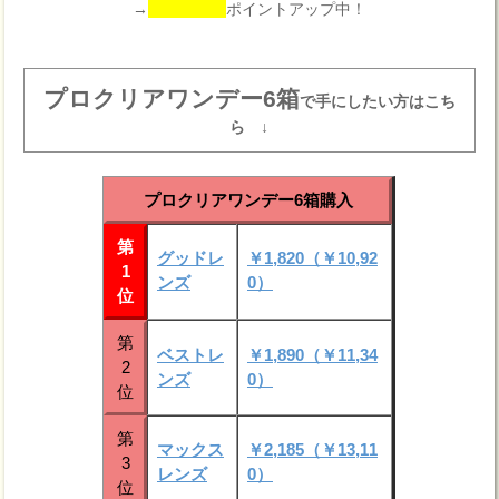
→
ポイントアップ中！
プロクリアワンデー6箱
で手にしたい方はこち
ら ↓
プロクリアワンデー6箱購入
第
グッドレ
￥1,820（￥10,92
1
ンズ
0）
位
第
ベストレ
￥1,890（￥11,34
2
ンズ
0）
位
第
マックス
￥2,185（￥13,11
3
レンズ
0）
位