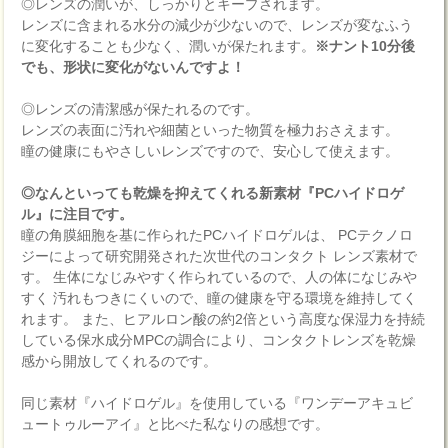
◎レンズの潤いが、しっかりとキープされます。
レンズに含まれる水分の減少が少ないので、レンズが変なふう
に変化することも少なく、潤いが保たれます。
※ナント10分後
でも、形状に変化がないんですよ！
◎レンズの清潔感が保たれるのです。
レンズの表面に汚れや細菌といった物質を極力おさえます。
瞳の健康にもやさしいレンズですので、安心して使えます。
◎なんといっても乾燥を抑えてくれる新素材『PCハイドロゲ
ル』に注目です。
瞳の角膜細胞を基に作られたPCハイドロゲルは、 PCテクノロ
ジーによって研究開発された次世代のコンタクト レンズ素材で
す。 生体になじみやすく作られているので、人の体になじみや
すく 汚れもつきにくいので、瞳の健康を守る環境を維持してく
れます。 また、ヒアルロン酸の約2倍という高度な保湿力を持続
している保水成分MPCの調合により、コンタクトレンズを乾燥
感から開放してくれるのです。
同じ素材『ハイドロゲル』を使用している『ワンデーアキュビ
ュートゥルーアイ』と比べた私なりの感想です。