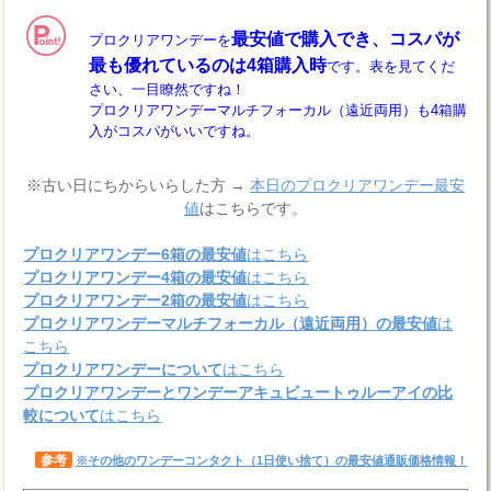
最安値で購入でき、コスパが
プロクリアワンデーを
最も優れているのは4箱購入時
です。表を見てくだ
さい、一目瞭然ですね！
プロクリアワンデーマルチフォーカル（遠近両用）も4箱購
入がコスパがいいですね。
※古い日にちからいらした方 →
本日のプロクリアワンデー最安
値
はこちらです。
プロクリアワンデー6箱の最安値
はこちら
プロクリアワンデー4箱の最安値
はこちら
プロクリアワンデー2箱の最安値
はこちら
プロクリアワンデーマルチフォーカル（遠近両用）の最安値
は
こちら
プロクリアワンデーについて
はこちら
プロクリアワンデーとワンデーアキュビュートゥルーアイの比
較について
はこちら
参考
※その他のワンデーコンタクト（1日使い捨て）の最安値通販価格情報！