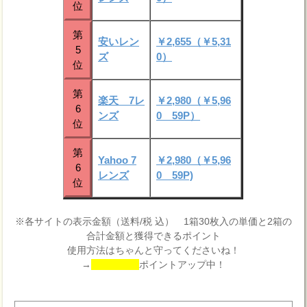
位
第
安いレン
￥2,655（￥5,31
5
ズ
0）
位
第
楽天 7レ
￥2,980（￥5,96
6
ンズ
0 59P）
位
第
Yahoo 7
￥2,980（￥5,96
6
レンズ
0 59P)
位
※各サイトの表示金額（送料/税 込） 1箱30枚入の単価と2箱の
合計金額と獲得できるポイント
使用方法はちゃんと守ってくださいね！
→
ポイントアップ中！