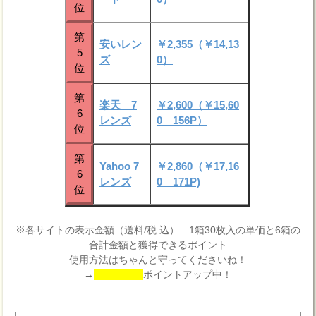
位
第
安いレン
￥2,355（￥14,13
5
ズ
0）
位
第
楽天 7
￥2,600（￥15,60
6
レンズ
0 156P）
位
第
Yahoo 7
￥2,860（￥17,16
6
レンズ
0 171P)
位
※各サイトの表示金額（送料/税 込） 1箱30枚入の単価と6箱の
合計金額と獲得できるポイント
使用方法はちゃんと守ってくださいね！
→
ポイントアップ中！