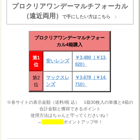
プロクリアワンデーマルチフォーカル
（遠近両用）
で手にしたい方はこちら ↓
プロクリアワンデーマルチフォー
カル4箱購入
￥3,480（￥13,
第1
安いレンズ
920）
位
マックスレ
￥3,678（￥14,
第2
ンズ
710）
位
※各サイトの表示金額（送料/税 込） 1箱30枚入の単価と4箱の
合計金額と獲得できるポイント
使用方法はちゃんと守ってくださいね！
→
ポイントアップ中！