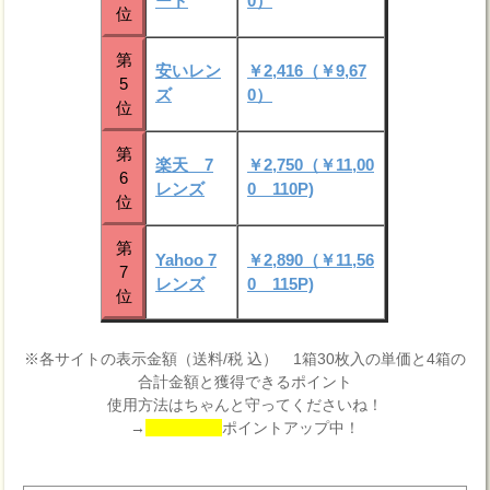
ード
0）
位
第
安いレン
￥2,416（￥9,67
5
ズ
0）
位
第
楽天 7
￥2,750（￥11,00
6
レンズ
0 110P)
位
第
Yahoo 7
￥2,890（￥11,56
7
レンズ
0 115P)
位
※各サイトの表示金額（送料/税 込） 1箱30枚入の単価と4箱の
合計金額と獲得できるポイント
使用方法はちゃんと守ってくださいね！
→
ポイントアップ中！