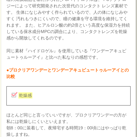
ジーによって研究開発された次世代のコンタクト レンズ素材で
す。 生体になじみやすく作られているので、人の体になじみや
すく 汚れもつきにくいので、瞳の健康を守る環境を維持してく
れます。 また、ヒアルロン酸の約2倍という高度な保湿力を持続
している保水成分MPCの調合により、コンタクトレンズを乾燥
感から開放してくれるのです。
同じ素材『ハイドロゲル』を使用している『ワンデーアキュビ
ュートゥルーアイ』と比べた私なりの感想です。
●プロクリアワンデーとワンデーアキュビュートゥルーアイとの
比較
乾燥感
ほとんど同じと言っていいですが、プロクリアワンデーの方が
私には乾燥しにくいといえます。
朝8：00に装着して、夜帰宅する時間19：00頃にはやっぱり乾
燥しますね。