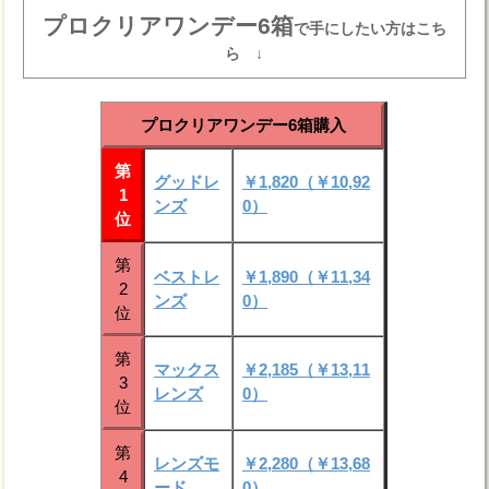
プロクリアワンデー6箱
で手にしたい方はこち
ら ↓
プロクリアワンデー6箱購入
第
グッドレ
￥1,820（￥10,92
1
ンズ
0）
位
第
ベストレ
￥1,890（￥11,34
2
ンズ
0）
位
第
マックス
￥2,185（￥13,11
3
レンズ
0）
位
第
レンズモ
￥2,280（￥13,68
4
ード
0）