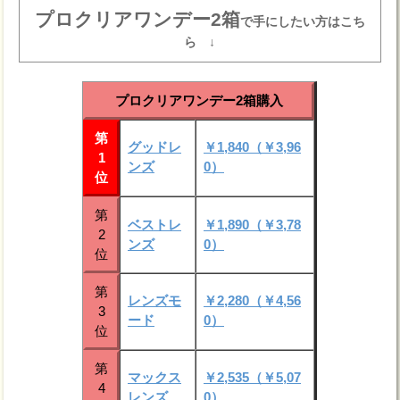
プロクリアワンデー2箱
で手にしたい方はこち
ら ↓
プロクリアワンデー2箱購入
第
グッドレ
￥1,840（￥3,96
1
ンズ
0）
位
第
ベストレ
￥1,890（￥3,78
2
ンズ
0）
位
第
レンズモ
￥2,280（￥4,56
3
ード
0）
位
第
マックス
￥2,535（￥5,07
4
レンズ
0）