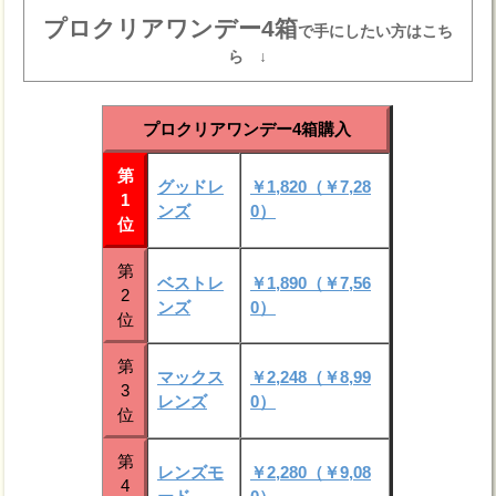
プロクリアワンデー4箱
で手にしたい方はこち
ら ↓
プロクリアワンデー4箱購入
第
グッドレ
￥1,820（￥7,28
1
ンズ
0）
位
第
ベストレ
￥1,890（￥7,56
2
ンズ
0）
位
第
マックス
￥2,248（￥8,99
3
レンズ
0）
位
第
レンズモ
￥2,280（￥9,08
4