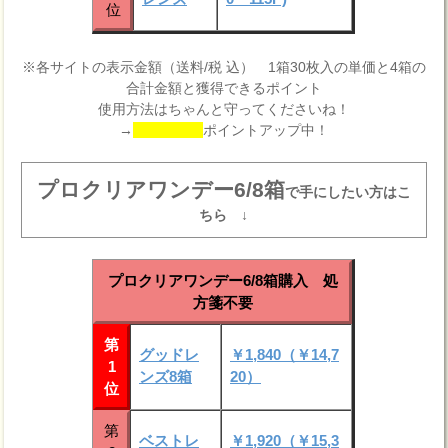
位
※各サイトの表示金額（送料/税 込） 1箱30枚入の単価と4箱の
合計金額と獲得できるポイント
使用方法はちゃんと守ってくださいね！
→
ポイントアップ中！
プロクリアワンデー6/8箱
で手にしたい方はこ
ちら ↓
プロクリアワンデー6/8箱購入 処
方箋不要
第
グッドレ
￥1,840（￥14,7
1
ンズ8箱
20）
位
第
ベストレ
￥1,920（￥15,3