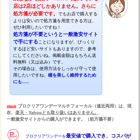
店は2店ほどしかありません。さらに
処方箋が必要です。
でもお店で購入する
よりは安いので処方箋を用意できる方は、
ぜひ利用したいですね！
処方箋が不要というと一般激安サイト
で手にする
ことになりますが、びっくり
するほど安いサイトもありますので、参考
にしてくださいね。掲載金額はもちろん送
料無料（又は込み）です。
その場合は、使用方法をしっかり守って使
用したいですね。
瞳を美しく維持するため
にも…..
プロクリアワンデーマルチフォーカル（遠近両用）は、現
check
在、
楽天・Yahooとも取り扱いはありません。
一般激安サイトからの購入ができます。（処方箋不要）
最安値で購入でき、コスパが
プロクリアワンデーを