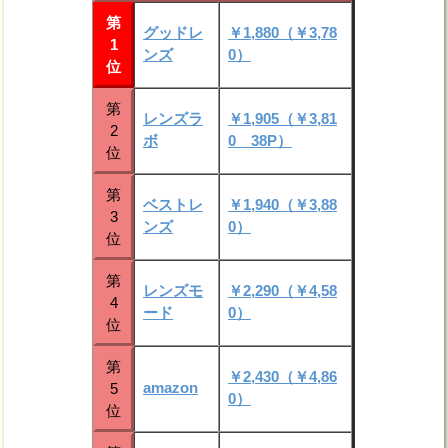
第
グッドレ
￥1,880（￥3,78
1
ンズ
0）
位
第
レンズラ
￥1,905（￥3,81
2
ボ
0 38P）
位
第
ベストレ
￥1,940（￥3,88
3
ンズ
0）
位
第
レンズモ
￥2,290（￥4,58
4
ード
0）
位
第
￥2,430（￥4,86
amazon
5
0）
位