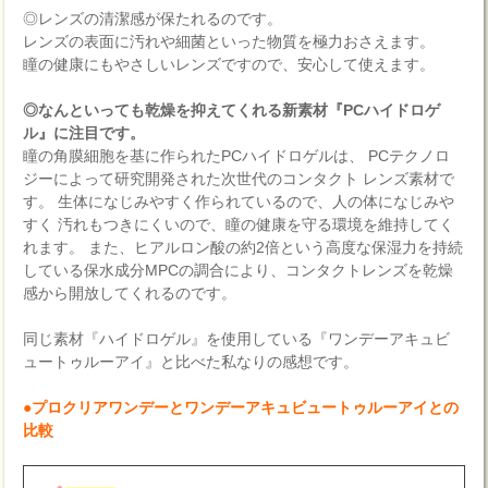
◎レンズの清潔感が保たれるのです。
レンズの表面に汚れや細菌といった物質を極力おさえます。
瞳の健康にもやさしいレンズですので、安心して使えます。
◎なんといっても乾燥を抑えてくれる新素材『PCハイドロゲ
ル』に注目です。
瞳の角膜細胞を基に作られたPCハイドロゲルは、 PCテクノロ
ジーによって研究開発された次世代のコンタクト レンズ素材で
す。 生体になじみやすく作られているので、人の体になじみや
すく 汚れもつきにくいので、瞳の健康を守る環境を維持してく
れます。 また、ヒアルロン酸の約2倍という高度な保湿力を持続
している保水成分MPCの調合により、コンタクトレンズを乾燥
感から開放してくれるのです。
同じ素材『ハイドロゲル』を使用している『ワンデーアキュビ
ュートゥルーアイ』と比べた私なりの感想です。
●プロクリアワンデーとワンデーアキュビュートゥルーアイとの
比較