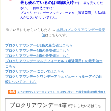
最も優れているのは4箱購入時
です。表を見てくだ
さい、一目瞭然ですね！
プロクリアワンデーマルチフォーカル（遠近両用）も4箱購
入がコスパがいいですね。
※古い日にちからいらした方 →
本日のプロクリアワンデー最安
値
はこちらです。
プロクリアワンデー6/8箱の最安値
はこちら
プロクリアワンデー4箱の最安値
はこちら
プロクリアワンデー2箱の最安値
はこちら
プロクリアワンデーマルチフォーカル（遠近両用）の最安値
は
こちら
プロクリアワンデーについて
はこちら
プロクリアワンデーとワンデーアキュビュートゥルーアイの比
較について
はこちら
参考
※その他のワンデーコンタクト（1日使い捨て）の最安値通販価格情報！
プロクリアワンデー4箱
で手にしたい方はこち