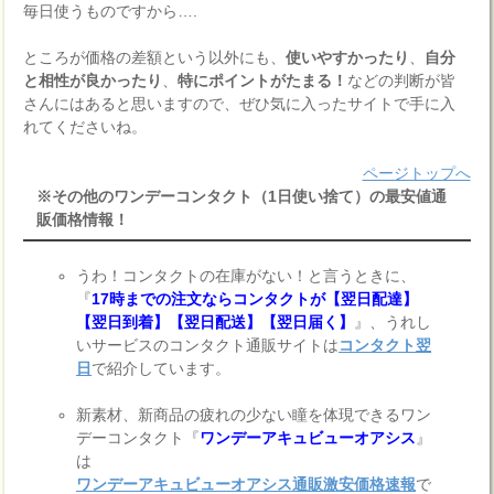
毎日使うものですから….
ところが価格の差額という以外にも、
使いやすかったり
、
自分
と相性が良かったり
、
特にポイントがたまる！
などの判断が皆
さんにはあると思いますので、ぜひ気に入ったサイトで手に入
れてくださいね。
ページトップへ
※その他のワンデーコンタクト（1日使い捨て）の最安値通
販価格情報！
うわ！コンタクトの在庫がない！と言うときに、
『
17時までの注文ならコンタクトが【翌日配達】
【翌日到着】【翌日配送】【翌日届く】
』、うれし
いサービスのコンタクト通販サイトは
コンタクト翌
日
で紹介しています。
新素材、新商品の疲れの少ない瞳を体現できるワン
デーコンタクト『
ワンデーアキュビューオアシス
』
は
ワンデーアキュビューオアシス通販激安価格速報
で