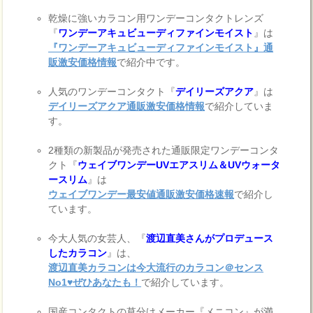
乾燥に強いカラコン用ワンデーコンタクトレンズ
『
ワンデーアキュビューディファインモイスト
』は
『ワンデーアキュビューディファインモイスト』通
販激安価格情報
で紹介中です。
人気のワンデーコンタクト『
デイリーズアクア
』は
デイリーズアクア通販激安価格情報
で紹介していま
す。
2種類の新製品が発売された通販限定ワンデーコンタ
クト『
ウェイブワンデーUVエアスリム＆UVウォータ
ースリム
』は
ウェイブワンデー最安値通販激安価格速報
で紹介し
ています。
今大人気の女芸人、『
渡辺直美さんがプロデュース
したカラコン
』は、
渡辺直美カラコンは今大流行のカラコン＠センス
No1♥ぜひあなたも！
で紹介しています。
国産コンタクトの草分けメーカー『メニコン』が満