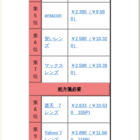
第
￥2,395（￥9,58
amazon
5
0）
位
第
安いレン
￥2,580（￥10,32
6
ズ
0）
位
第
マックス
￥2,598（￥10,39
7
レンズ
0）
位
処方箋必要
第
楽天 7
￥2,633（￥10,53
8
レンズ
0 105P)
位
第
Yahoo 7
￥2,890（￥11,56
9
レンズ
0 115P)