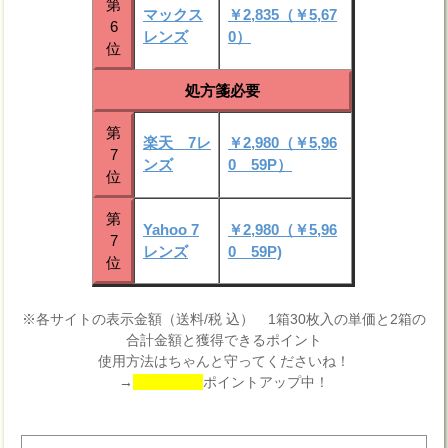
第
マックス
￥2,835（￥5,67
6
レンズ
0）
位
処方箋必要
第
楽天 7レ
￥2,980（￥5,96
7
ンズ
0 59P）
位
第
Yahoo 7
￥2,980（￥5,96
7
レンズ
0 59P)
位
※各サイトの表示金額（送料/税 込） 1箱30枚入の単価と2箱の
合計金額と獲得できるポイント
使用方法はちゃんと守ってくださいね！
→
ポイントアップ中！