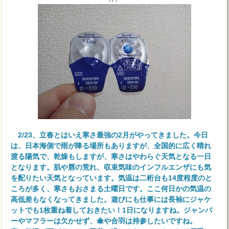
2/23、立春とはいえ寒さ最強の2月がやってきました。今日
は、日本海側で雨が降る場所もありますが、全国的に広く晴れ
渡る陽気で、乾燥もしますが、寒さはやわらぐ天気となる一日
となります。肌や唇の荒れ、収束気味のインフルエンザにも気
を配りたい天気となっています。気温は二桁台も14度程度のと
ころが多く、寒さもおさまる土曜日です。ここ何日かの気温の
高低差もなくなってきました。遊びにも仕事には長袖にジャケ
ットでも1枚重ね着しておきたい！1日になりますね。ジャンバ
ーやマフラーは欠かせず、傘や合羽は持参したいですね。