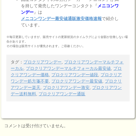
を持して発売したワンデーコンタクト『
メニコンワ
ンデー
』は
メニコンワンデー最安値通販激安価格速報
で紹介し
ています。
※毎日更新していますが、販売サイトの更新状況のタイムラグにより金額が合致しない場
合があります。
その場合は販売サイトが優先されます。ご容赦ください。
タグ：
プロクリアワンデー
,
プロクリアワンデーマルチフォ
ーカル
,
プロクリアワンデーマルチフォーカル最安値
,
プロ
クリアワンデー価格
,
プロクリアワンデー値段
,
プロクリア
ワンデー処方箋不要
,
プロクリアワンデー最安値
,
プロクリ
アワンデー楽天
,
プロクリアワンデー激安
,
プロクリアワン
デー送料無料
,
プロクリアワンデー通販
コメントは受け付けていません。