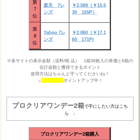
第
楽天 7レ
￥2,589（￥15,5
7
ンズ
30 155P）
位
第
Yahoo 7レ
￥2,860（￥17,1
8
ンズ
60 171P)
位
※各サイトの表示金額（送料/税 込） 1箱30枚入の単価と6箱の
合計金額と獲得できるポイント
使用方法はちゃんと守ってくださいね！
→
ポイントアップ中！
プロクリアワンデー2箱
で手にしたい方はこち
ら ↓
プロクリアワンデー2箱購入