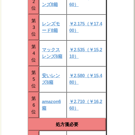
2
ンズ8箱
60）
位
第
レンズモ
￥2,175（￥17,4
3
ード8箱
00）
位
第
マックス
￥2,535（￥15,2
4
レンズ6箱
10）
位
第
安いレン
￥2,580（￥15,4
5
ズ6箱
80）
位
第
amazon6
￥2,710（￥16,2
6
箱
60）
位
処方箋必要