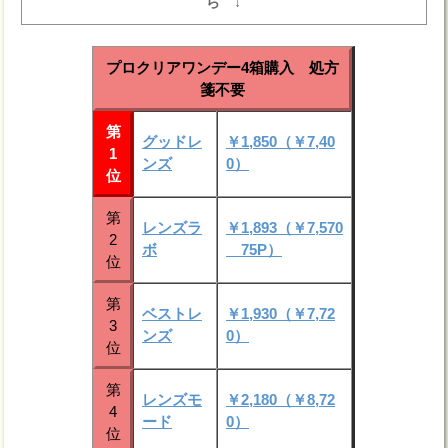
ら ↓
プロクリアワンデー4箱購入 処方
箋不要
第
グッドレ
￥1,850（￥7,40
1
ンズ
0）
位
第
レンズラ
￥1,893（￥7,570
2
ボ
75P）
位
第
ベストレ
￥1,930（￥7,72
3
ンズ
0）
位
第
レンズモ
￥2,180（￥8,72
4
ード
0）
位