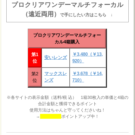
プロクリアワンデーマルチフォーカル
（遠近両用）
で手にしたい方はこちら ↓
プロクリアワンデーマルチフォー
カル4箱購入
￥3,480（￥13,
第1
安いレンズ
920）
位
マックスレ
￥3,678（￥14,
第2
ンズ
710）
位
※各サイトの表示金額（送料/税 込） 1箱30枚入の単価と4箱の
合計金額と獲得できるポイント
使用方法はちゃんと守ってくださいね！
→
ポイントアップ中！