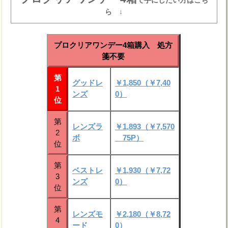
ら ↓
プロクリアワンデー4箱購入 処方
箋不要
第
グッドレ
￥1,850（￥7,40
1
ンズ
0）
位
第
レンズラ
￥1,893（￥7,570
2
ボ
75P）
位
第
ベストレ
￥1,930（￥7,72
3
ンズ
0）
位
第
レンズモ
￥2,180（￥8,72
4
ード
0）