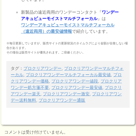
新製品の遠近両用のワンデーコンタクト『
ワンデー
アキュビューモイストマルチフォーカル
』は
ワンデーアキュビューモイストマルチフォーカル
（遠近両用）の最安値情報
で紹介しています。
※毎日更新していますが、販売サイトの更新状況のタイムラグにより金額が合致しない場
合があります。
その場合は販売サイトが優先されます。ご容赦ください。
タグ：
プロクリアワンデー
,
プロクリアワンデーマルチフォ
ーカル
,
プロクリアワンデーマルチフォーカル最安値
,
プロ
クリアワンデー価格
,
プロクリアワンデー値段
,
プロクリア
ワンデー処方箋不要
,
プロクリアワンデー最安値
,
プロクリ
アワンデー楽天
,
プロクリアワンデー激安
,
プロクリアワン
デー送料無料
,
プロクリアワンデー通販
コメントは受け付けていません。