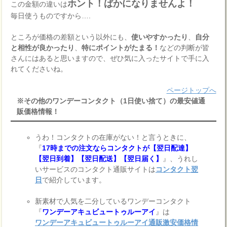
ホント！ばかになりませんよ！
この金額の違いは
毎日使うものですから….
ところが価格の差額という以外にも、
使いやすかったり
、
自分
と相性が良かったり
、
特にポイントがたまる！
などの判断が皆
さんにはあると思いますので、ぜひ気に入ったサイトで手に入
れてくださいね。
ページトップへ
※その他のワンデーコンタクト（1日使い捨て）の最安値通
販価格情報！
うわ！コンタクトの在庫がない！と言うときに、
『
17時までの注文ならコンタクトが【翌日配達】
【翌日到着】【翌日配送】【翌日届く】
』、うれし
いサービスのコンタクト通販サイトは
コンタクト翌
日
で紹介しています。
新素材で人気を二分しているワンデーコンタクト
『
ワンデーアキュビュートゥルーアイ
』は
ワンデーアキュビュートゥルーアイ通販激安価格情