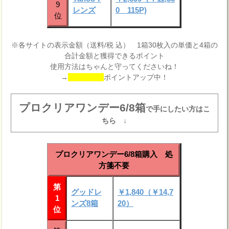
9
レンズ
0 115P)
位
※各サイトの表示金額（送料/税 込） 1箱30枚入の単価と4箱の
合計金額と獲得できるポイント
使用方法はちゃんと守ってくださいね！
→
ポイントアップ中！
プロクリアワンデー6/8箱
で手にしたい方はこ
ちら ↓
プロクリアワンデー6/8箱購入 処
方箋不要
第
グッドレ
￥1,840（￥14,7
1
ンズ8箱
20）
位