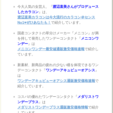
今大人気の女芸人、『
渡辺直美さんがプロデュース
したカラコン
』は、
渡辺直美カラコンは今大流行のカラコン＠センス
No1♥ぜひあなたも！
で紹介しています。
国産コンタクトの草分けメーカー『メニコン』が満
を持して発売したワンデーコンタクト『
メニコンワ
ンデー
』は
メニコンワンデー最安値通販激安価格速報
で紹介し
ています。
新素材、新商品の疲れの少ない瞳を体現できるワン
デーコンタクト『
ワンデーアキュビューオアシス
』
は
ワンデーアキュビューオアシス通販激安価格速報
で
紹介しています。
コスパの優れたワンデーコンタクト『
メダリストワ
ンデープラス
』は
メダリストワンデープラス通販激安価格情報
で紹介
しています。