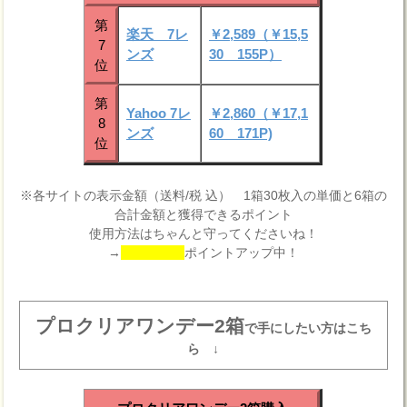
第
楽天 7レ
￥2,589（￥15,5
7
ンズ
30 155P）
位
第
Yahoo 7レ
￥2,860（￥17,1
8
ンズ
60 171P)
位
※各サイトの表示金額（送料/税 込） 1箱30枚入の単価と6箱の
合計金額と獲得できるポイント
使用方法はちゃんと守ってくださいね！
→
ポイントアップ中！
プロクリアワンデー2箱
で手にしたい方はこち
ら ↓