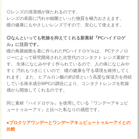
◎レンズの清潔感が保たれるのです。
レンズの表面に汚れや細菌といった物質を極力おさえます。
瞳の健康にもやさしいレンズですので、安心して使えます。
◎なんといっても乾燥を抑えてくれる新素材『PCハイドロゲ
ル』に注目です。
瞳の角膜細胞を基に作られたPCハイドロゲルは、 PCテクノロ
ジーによって研究開発された次世代のコンタクト レンズ素材で
す。 生体になじみやすく作られているので、人の体になじみや
すく 汚れもつきにくいので、瞳の健康を守る環境を維持してく
れます。 また、ヒアルロン酸の約2倍という高度な保湿力を持続
している保水成分MPCの調合により、コンタクトレンズを乾燥
感から開放してくれるのです。
同じ素材『ハイドロゲル』を使用している『ワンデーアキュビ
ュートゥルーアイ』と比べた私なりの感想です。
●プロクリアワンデーとワンデーアキュビュートゥルーアイとの
比較