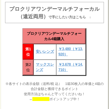
プロクリアワンデーマルチフォーカル
（遠近両用）
で手にしたい方はこちら ↓
プロクリアワンデーマルチフォー
カル4箱購入
￥3,480（￥13,
第1
安いレンズ
920）
位
マックスレ
￥3,678（￥14,
第2
ンズ
710）
位
※各サイトの表示金額（送料/税 込） 1箱30枚入の単価と4箱の
合計金額と獲得できるポイント
使用方法はちゃんと守ってくださいね！
→
ポイントアップ中！