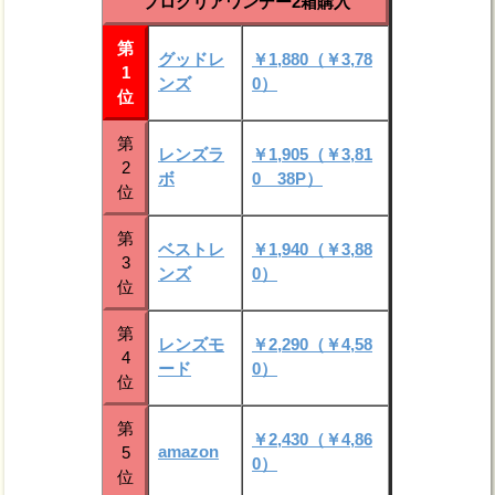
プロクリアワンデー2箱購入
第
グッドレ
￥1,880（￥3,78
1
ンズ
0）
位
第
レンズラ
￥1,905（￥3,81
2
ボ
0 38P）
位
第
ベストレ
￥1,940（￥3,88
3
ンズ
0）
位
第
レンズモ
￥2,290（￥4,58
4
ード
0）
位
第
￥2,430（￥4,86
amazon
5
0）
位