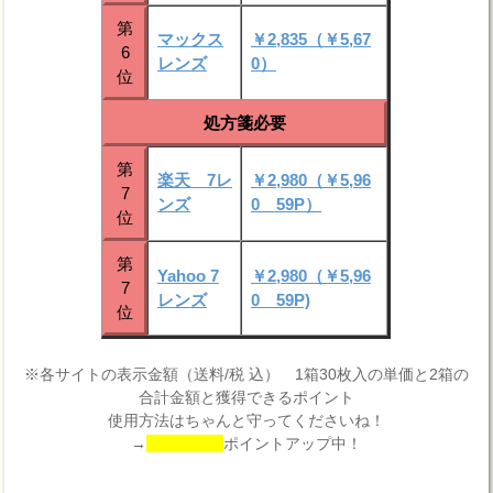
第
マックス
￥2,835（￥5,67
6
レンズ
0）
位
処方箋必要
第
楽天 7レ
￥2,980（￥5,96
7
ンズ
0 59P）
位
第
Yahoo 7
￥2,980（￥5,96
7
レンズ
0 59P)
位
※各サイトの表示金額（送料/税 込） 1箱30枚入の単価と2箱の
合計金額と獲得できるポイント
使用方法はちゃんと守ってくださいね！
→
ポイントアップ中！