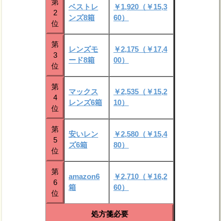
第
ベストレ
￥1,920（￥15,3
2
ンズ8箱
60）
位
第
レンズモ
￥2,175（￥17,4
3
ード8箱
00）
位
第
マックス
￥2,535（￥15,2
4
レンズ6箱
10）
位
第
安いレン
￥2,580（￥15,4
5
ズ6箱
80）
位
第
amazon6
￥2,710（￥16,2
6
箱
60）
位
処方箋必要