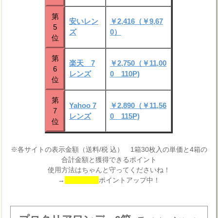
第
安いレン
￥2,416（￥9,67
5
ズ
0）
位
第
楽天 7
￥2,750（￥11,00
6
レンズ
0 110P)
位
第
Yahoo 7
￥2,890（￥11,56
7
レンズ
0 115P)
位
※各サイトの表示金額（送料/税 込） 1箱30枚入の単価と4箱の
合計金額と獲得できるポイント
使用方法はちゃんと守ってくださいね！
→
ポイントアップ中！