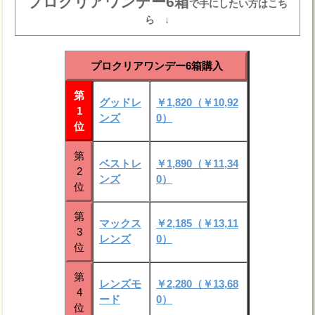
プロクリアワンデー6箱
で手にしたい方はこち
ら ↓
プロクリアワンデー6箱購入
第
グッドレ
￥1,820（￥10,92
1
ンズ
0）
位
第
ベストレ
￥1,890（￥11,34
2
ンズ
0）
位
第
マックス
￥2,185（￥13,11
3
レンズ
0）
位
第
レンズモ
￥2,280（￥13,68
4
ード
0）
位