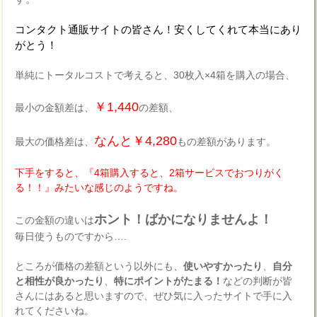
コンタクト通販サイトの皆さん！安くしてくれて本当にあり
がとう！
単純にトータルコストで考えると、30枚入×4箱を購入の場合、
￥1,440
最小の金額差は、
の差額、
なんと￥4,280
最大の価格差は、
もの差額があります。
下手をすると、『4箱購入すると、2箱サービスでおつりがく
る！！』みたいな感じのようですね。
ホント！ばかになりませんよ！
この金額の違いは
毎日使うものですから….
ところが価格の差額という以外にも、
使いやすかったり
、
自分
と相性が良かったり
、
特にポイントがたまる！
などの判断が皆
さんにはあると思いますので、ぜひ気に入ったサイトで手に入
れてくださいね。