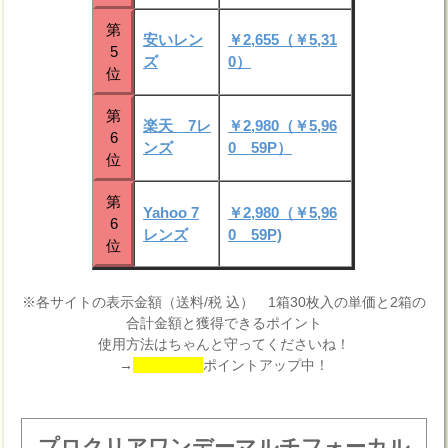
第
安いレン
￥2,655（￥5,31
5
ズ
0）
位
第
楽天 7レ
￥2,980（￥5,96
6
ンズ
0 59P）
位
第
Yahoo 7
￥2,980（￥5,96
6
レンズ
0 59P)
位
※各サイトの表示金額（送料/税 込） 1箱30枚入の単価と2箱の
合計金額と獲得できるポイント
使用方法はちゃんと守ってくださいね！
→
ポイントアップ中！
プロクリアワンデーマルチフォーカル