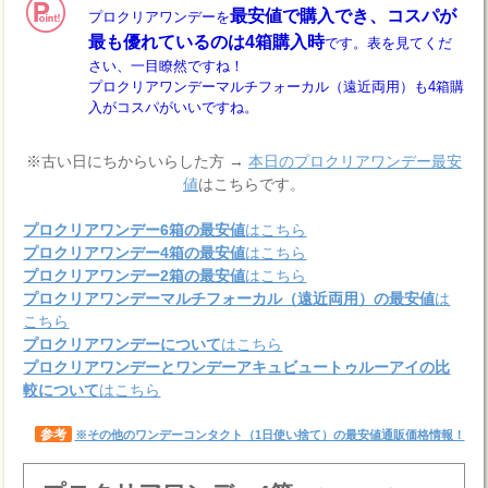
最安値で購入でき、コスパが
プロクリアワンデーを
最も優れているのは4箱購入時
です。表を見てくだ
さい、一目瞭然ですね！
プロクリアワンデーマルチフォーカル（遠近両用）も4箱購
入がコスパがいいですね。
※古い日にちからいらした方 →
本日のプロクリアワンデー最安
値
はこちらです。
プロクリアワンデー6箱の最安値
はこちら
プロクリアワンデー4箱の最安値
はこちら
プロクリアワンデー2箱の最安値
はこちら
プロクリアワンデーマルチフォーカル（遠近両用）の最安値
は
こちら
プロクリアワンデーについて
はこちら
プロクリアワンデーとワンデーアキュビュートゥルーアイの比
較について
はこちら
参考
※その他のワンデーコンタクト（1日使い捨て）の最安値通販価格情報！