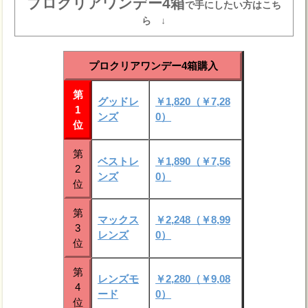
プロクリアワンデー4箱
で手にしたい方はこち
ら ↓
プロクリアワンデー4箱購入
第
グッドレ
￥1,820（￥7,28
1
ンズ
0）
位
第
ベストレ
￥1,890（￥7,56
2
ンズ
0）
位
第
マックス
￥2,248（￥8,99
3
レンズ
0）
位
第
レンズモ
￥2,280（￥9,08
4
ード
0）
位