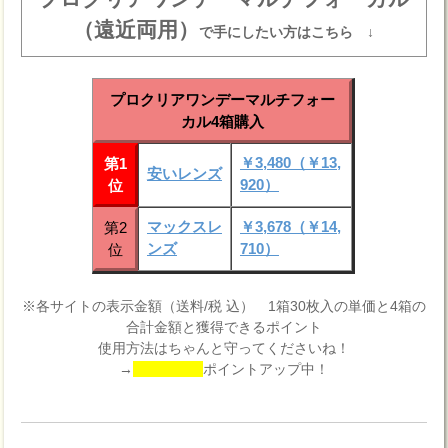
（遠近両用）
で手にしたい方はこちら ↓
プロクリアワンデーマルチフォー
カル4箱購入
￥3,480（￥13,
第1
安いレンズ
920）
位
マックスレ
￥3,678（￥14,
第2
ンズ
710）
位
※各サイトの表示金額（送料/税 込） 1箱30枚入の単価と4箱の
合計金額と獲得できるポイント
使用方法はちゃんと守ってくださいね！
→
ポイントアップ中！