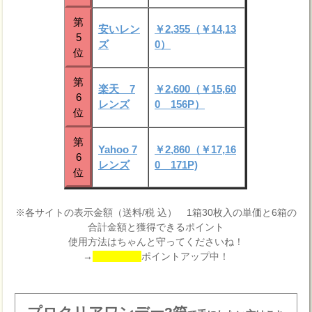
第
安いレン
￥2,355（￥14,13
5
ズ
0）
位
第
楽天 7
￥2,600（￥15,60
6
レンズ
0 156P）
位
第
Yahoo 7
￥2,860（￥17,16
6
レンズ
0 171P)
位
※各サイトの表示金額（送料/税 込） 1箱30枚入の単価と6箱の
合計金額と獲得できるポイント
使用方法はちゃんと守ってくださいね！
→
ポイントアップ中！