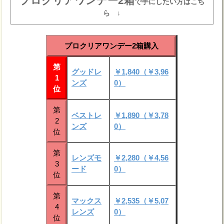
プロクリアワンデー2箱
で手にしたい方はこち
ら ↓
プロクリアワンデー2箱購入
第
グッドレ
￥1,840（￥3,96
1
ンズ
0）
位
第
ベストレ
￥1,890（￥3,78
2
ンズ
0）
位
第
レンズモ
￥2,280（￥4,56
3
ード
0）
位
第
マックス
￥2,535（￥5,07
4
レンズ
0）
位