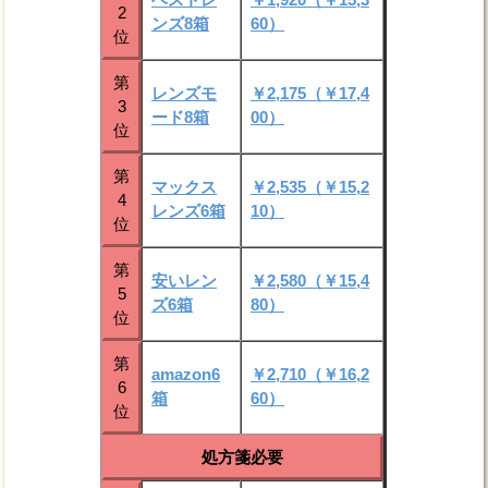
2
ンズ8箱
60）
位
第
レンズモ
￥2,175（￥17,4
3
ード8箱
00）
位
第
マックス
￥2,535（￥15,2
4
レンズ6箱
10）
位
第
安いレン
￥2,580（￥15,4
5
ズ6箱
80）
位
第
amazon6
￥2,710（￥16,2
6
箱
60）
位
処方箋必要