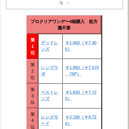
ら ↓
プロクリアワンデー4箱購入 処方
箋不要
第
グッドレ
￥1,850（￥7,40
1
ンズ
0）
位
第
レンズラ
￥1,893（￥7,570
2
ボ
75P）
位
第
ベストレ
￥1,930（￥7,72
3
ンズ
0）
位
第
レンズモ
￥2,180（￥8,72
4
ード
0）
位