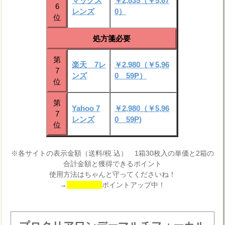
マックス
￥2,835（￥5,67
6
レンズ
0）
位
処方箋必要
第
楽天 7レ
￥2,980（￥5,96
7
ンズ
0 59P）
位
第
Yahoo 7
￥2,980（￥5,96
7
レンズ
0 59P)
位
※各サイトの表示金額（送料/税 込） 1箱30枚入の単価と2箱の
合計金額と獲得できるポイント
使用方法はちゃんと守ってくださいね！
→
ポイントアップ中！