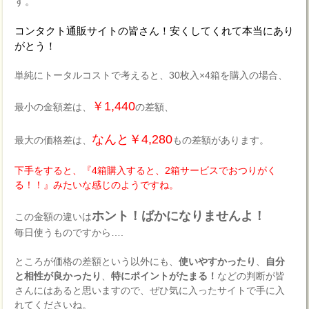
す。
コンタクト通販サイトの皆さん！安くしてくれて本当にあり
がとう！
単純にトータルコストで考えると、30枚入×4箱を購入の場合、
￥1,440
最小の金額差は、
の差額、
なんと￥4,280
最大の価格差は、
もの差額があります。
下手をすると、『4箱購入すると、2箱サービスでおつりがく
る！！』みたいな感じのようですね。
ホント！ばかになりませんよ！
この金額の違いは
毎日使うものですから….
ところが価格の差額という以外にも、
使いやすかったり
、
自分
と相性が良かったり
、
特にポイントがたまる！
などの判断が皆
さんにはあると思いますので、ぜひ気に入ったサイトで手に入
れてくださいね。