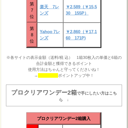
第
楽天 7レ
￥2,589（￥15,5
7
ンズ
30 155P）
位
第
Yahoo 7レ
￥2,860（￥17,1
8
ンズ
60 171P)
位
※各サイトの表示金額（送料/税 込） 1箱30枚入の単価と6箱の
合計金額と獲得できるポイント
使用方法はちゃんと守ってくださいね！
→
ポイントアップ中！
プロクリアワンデー2箱
で手にしたい方はこち
ら ↓
プロクリアワンデー2箱購入