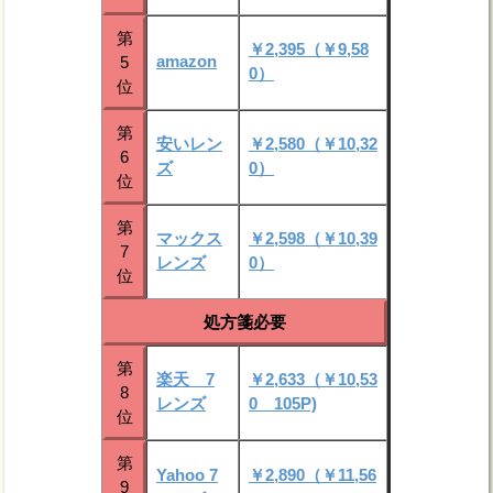
第
￥2,395（￥9,58
amazon
5
0）
位
第
安いレン
￥2,580（￥10,32
6
ズ
0）
位
第
マックス
￥2,598（￥10,39
7
レンズ
0）
位
処方箋必要
第
楽天 7
￥2,633（￥10,53
8
レンズ
0 105P)
位
第
Yahoo 7
￥2,890（￥11,56
9