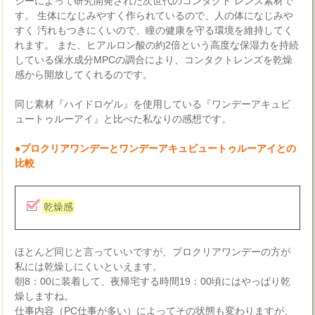
ジーによって研究開発された次世代のコンタクト レンズ素材で
す。 生体になじみやすく作られているので、人の体になじみや
すく 汚れもつきにくいので、瞳の健康を守る環境を維持してく
れます。 また、ヒアルロン酸の約2倍という高度な保湿力を持続
している保水成分MPCの調合により、コンタクトレンズを乾燥
感から開放してくれるのです。
同じ素材『ハイドロゲル』を使用している『ワンデーアキュビ
ュートゥルーアイ』と比べた私なりの感想です。
●プロクリアワンデーとワンデーアキュビュートゥルーアイとの
比較
乾燥感
ほとんど同じと言っていいですが、プロクリアワンデーの方が
私には乾燥しにくいといえます。
朝8：00に装着して、夜帰宅する時間19：00頃にはやっぱり乾
燥しますね。
仕事内容（PC仕事が多い）によってその状態も変わりますが、