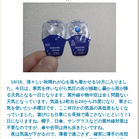
10/18、清々しい秋晴れが心を落ち着かせる10月に入りまし
た。今日は、寒気を伴いながら気圧の谷が移動し曇から雨が降
る天気となる一日となります。紫外線や熱中症は全く問題ない
天気となっています。気温も2桁台も20から25度になり、寒さに
気を使いたい木曜日です。ここ何日かの気温の高低差もなくな
っていました。遊びにも仕事にも長袖で過ごさないとという！1
日になりますね。帽子、日傘、サングラスなどの紫外線対策は
不要なのですが、傘や合羽は持ち歩きたいですね。
夜は気温が下がるので、薄着で過ごさず、確実に薄手の布団