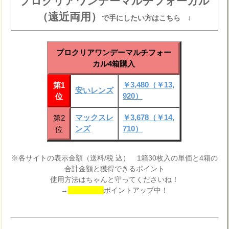
プロクリアワンデーマルチフォーカル
（遠近両用）
で手にしたい方はこちら ↓
プロクリアワンデーマルチフォー
カル4箱購入
￥3,480（￥13,
第1
安いレンズ
920）
位
マックスレ
￥3,678（￥14,
第2
ンズ
710）
位
※各サイトの表示金額（送料/税 込） 1箱30枚入の単価と4箱の
合計金額と獲得できるポイント
使用方法はちゃんと守ってくださいね！
→
ポイントアップ中！