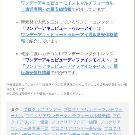
ワンデーアキュビューモイストマルチフォーカル
（遠近両用）の最安値情報
で紹介しています。
新素材で人気を二分しているワンデーコンタクト
『
ワンデーアキュビュートゥルーアイ
』は
ワンデーアキュビュートゥルーアイ通販激安価格情
報
で紹介しています。
乾燥に強いカラコン用ワンデーコンタクトレンズ
『
ワンデーアキュビューディファインモイスト
』は
『ワンデーアキュビューディファインモイスト』通
販激安価格情報
で紹介中です。
※毎日更新していますが、販売サイトの更新状況のタイムラグにより金額が合致しない場
合があります。
その場合は販売サイトが優先されます。ご容赦ください。
タグ：
プロクリアワンデー
,
プロクリアワンデーマルチフォ
ーカル
,
プロクリアワンデーマルチフォーカル最安値
,
プロ
クリアワンデー価格
,
プロクリアワンデー値段
,
プロクリア
ワンデー処方箋不要
,
プロクリアワンデー最安値
,
プロクリ
アワンデー楽天
,
プロクリアワンデー激安
,
プロクリアワン