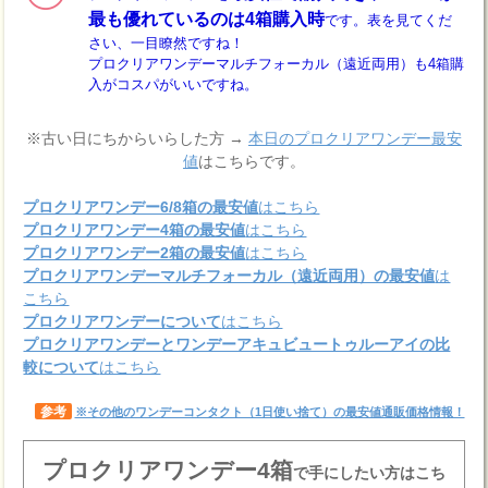
最も優れているのは4箱購入時
です。表を見てくだ
さい、一目瞭然ですね！
プロクリアワンデーマルチフォーカル（遠近両用）も4箱購
入がコスパがいいですね。
※古い日にちからいらした方 →
本日のプロクリアワンデー最安
値
はこちらです。
プロクリアワンデー6/8箱の最安値
はこちら
プロクリアワンデー4箱の最安値
はこちら
プロクリアワンデー2箱の最安値
はこちら
プロクリアワンデーマルチフォーカル（遠近両用）の最安値
は
こちら
プロクリアワンデーについて
はこちら
プロクリアワンデーとワンデーアキュビュートゥルーアイの比
較について
はこちら
参考
※その他のワンデーコンタクト（1日使い捨て）の最安値通販価格情報！
プロクリアワンデー4箱
で手にしたい方はこち