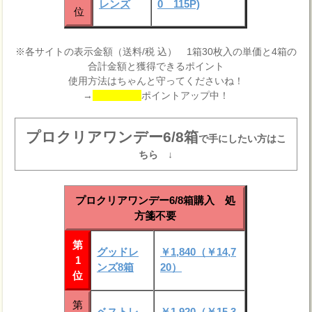
レンズ
0 115P)
位
※各サイトの表示金額（送料/税 込） 1箱30枚入の単価と4箱の
合計金額と獲得できるポイント
使用方法はちゃんと守ってくださいね！
→
ポイントアップ中！
プロクリアワンデー6/8箱
で手にしたい方はこ
ちら ↓
プロクリアワンデー6/8箱購入 処
方箋不要
第
グッドレ
￥1,840（￥14,7
1
ンズ8箱
20）
位
第
ベストレ
￥1,920（￥15,3