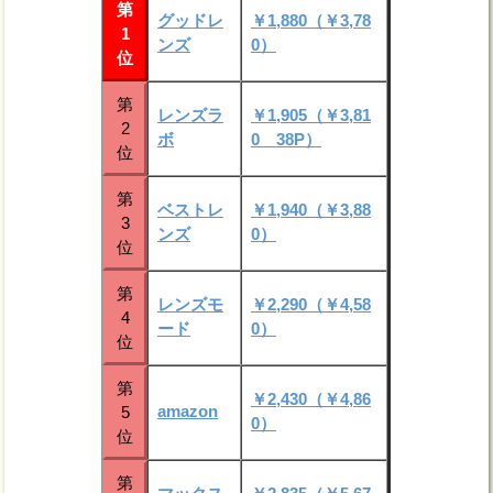
第
グッドレ
￥1,880（￥3,78
1
ンズ
0）
位
第
レンズラ
￥1,905（￥3,81
2
ボ
0 38P）
位
第
ベストレ
￥1,940（￥3,88
3
ンズ
0）
位
第
レンズモ
￥2,290（￥4,58
4
ード
0）
位
第
￥2,430（￥4,86
amazon
5
0）
位
第