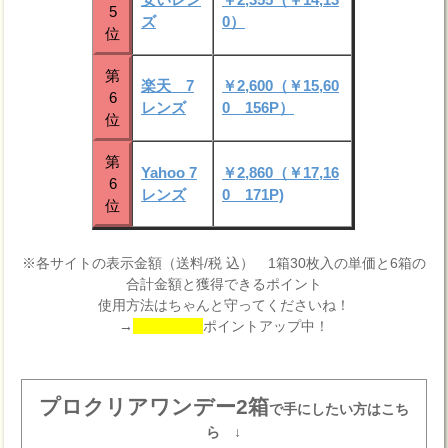
5
ズ
0）
位
第
楽天 7
￥2,600（￥15,60
6
レンズ
0 156P）
位
第
Yahoo 7
￥2,860（￥17,16
6
レンズ
0 171P)
位
※各サイトの表示金額（送料/税 込） 1箱30枚入の単価と6箱の
合計金額と獲得できるポイント
使用方法はちゃんと守ってくださいね！
→
ポイントアップ中！
プロクリアワンデー2箱
で手にしたい方はこち
ら ↓