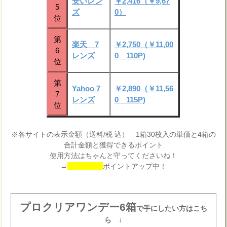
安いレン
￥2,416（￥9,67
5
ズ
0）
位
第
楽天 7
￥2,750（￥11,00
6
レンズ
0 110P)
位
第
Yahoo 7
￥2,890（￥11,56
7
レンズ
0 115P)
位
※各サイトの表示金額（送料/税 込） 1箱30枚入の単価と4箱の
合計金額と獲得できるポイント
使用方法はちゃんと守ってくださいね！
→
ポイントアップ中！
プロクリアワンデー6箱
で手にしたい方はこち
ら ↓