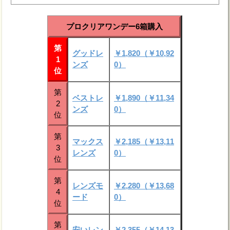
プロクリアワンデー6箱購入
第
グッドレ
￥1,820（￥10,92
1
ンズ
0）
位
第
ベストレ
￥1,890（￥11,34
2
ンズ
0）
位
第
マックス
￥2,185（￥13,11
3
レンズ
0）
位
第
レンズモ
￥2,280（￥13,68
4
ード
0）
位
第
安いレン
￥2,355（￥14,13