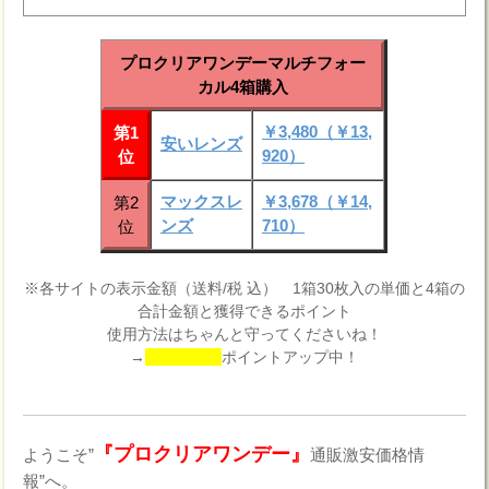
プロクリアワンデーマルチフォー
カル4箱購入
￥3,480（￥13,
第1
安いレンズ
920）
位
マックスレ
￥3,678（￥14,
第2
ンズ
710）
位
※各サイトの表示金額（送料/税 込） 1箱30枚入の単価と4箱の
合計金額と獲得できるポイント
使用方法はちゃんと守ってくださいね！
→
ポイントアップ中！
『プロクリアワンデー』
ようこそ”
通販激安価格情
報”へ。