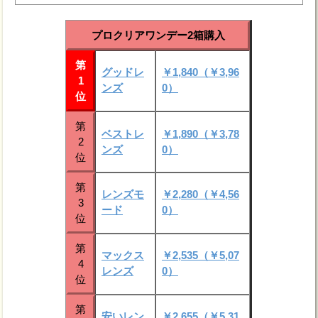
プロクリアワンデー2箱購入
第
グッドレ
￥1,840（￥3,96
1
ンズ
0）
位
第
ベストレ
￥1,890（￥3,78
2
ンズ
0）
位
第
レンズモ
￥2,280（￥4,56
3
ード
0）
位
第
マックス
￥2,535（￥5,07
4
レンズ
0）
位
第
安いレン
￥2,655（￥5,31