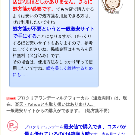
店は2店ほどしかありません。さらに
処方箋が必要です。
でもお店で購入する
ナビ先生
よりは安いので処方箋を用意できる方は、
ぜひ利用したいですね！
処方箋が不要というと一般激安サイト
で手にする
ことになりますが、びっくり
するほど安いサイトもありますので、参考
にしてくださいね。掲載金額はもちろん送
料無料（又は込み）です。
その場合は、使用方法をしっかり守って使
用したいですね。
瞳を美しく維持するため
にも…..
プロクリアワンデーマルチフォーカル（遠近両用）は、現
check
在、
楽天・Yahooとも取り扱いはありません。
一般激安サイトからの購入ができます。（処方箋不要）
最安値で購入でき、コスパが
プロクリアワンデーを
最も優れているのは4箱購入時
です。表を見てくだ