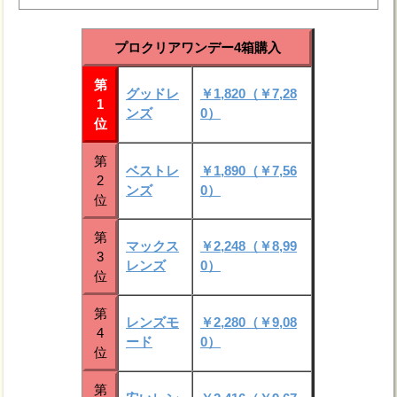
プロクリアワンデー4箱購入
第
グッドレ
￥1,820（￥7,28
1
ンズ
0）
位
第
ベストレ
￥1,890（￥7,56
2
ンズ
0）
位
第
マックス
￥2,248（￥8,99
3
レンズ
0）
位
第
レンズモ
￥2,280（￥9,08
4
ード
0）
位
第