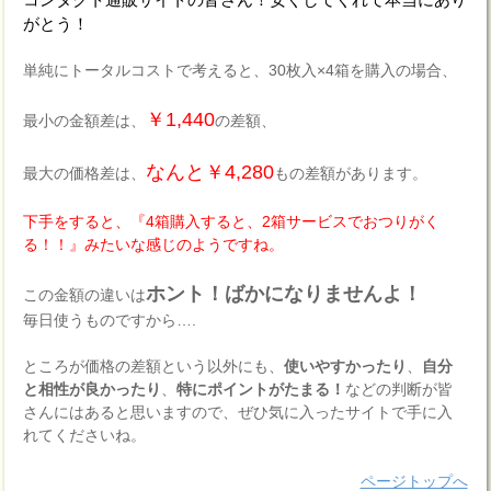
がとう！
単純にトータルコストで考えると、30枚入×4箱を購入の場合、
￥1,440
最小の金額差は、
の差額、
なんと￥4,280
最大の価格差は、
もの差額があります。
下手をすると、『4箱購入すると、2箱サービスでおつりがく
る！！』みたいな感じのようですね。
ホント！ばかになりませんよ！
この金額の違いは
毎日使うものですから….
ところが価格の差額という以外にも、
使いやすかったり
、
自分
と相性が良かったり
、
特にポイントがたまる！
などの判断が皆
さんにはあると思いますので、ぜひ気に入ったサイトで手に入
れてくださいね。
ページトップへ