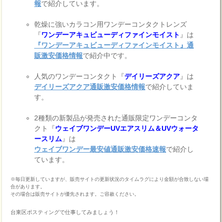
報
で紹介しています。
乾燥に強いカラコン用ワンデーコンタクトレンズ
『
ワンデーアキュビューディファインモイスト
』は
『ワンデーアキュビューディファインモイスト』通
販激安価格情報
で紹介中です。
人気のワンデーコンタクト『
デイリーズアクア
』は
デイリーズアクア通販激安価格情報
で紹介していま
す。
2種類の新製品が発売された通販限定ワンデーコンタ
クト『
ウェイブワンデーUVエアスリム＆UVウォータ
ースリム
』は
ウェイブワンデー最安値通販激安価格速報
で紹介し
ています。
※毎日更新していますが、販売サイトの更新状況のタイムラグにより金額が合致しない場
合があります。
その場合は販売サイトが優先されます。ご容赦ください。
台東区ポスティングで仕事してみましょう！