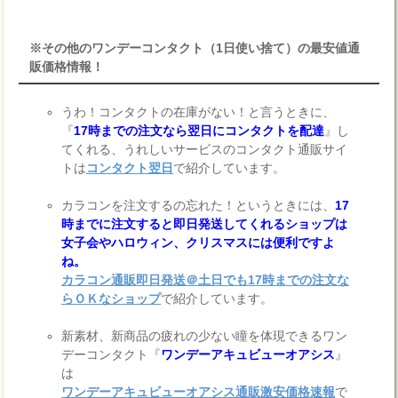
※その他のワンデーコンタクト（1日使い捨て）の最安値通
販価格情報！
うわ！コンタクトの在庫がない！と言うときに、
『
17時までの注文なら翌日にコンタクトを配達
』し
てくれる、うれしいサービスのコンタクト通販サイ
トは
コンタクト翌日
で紹介しています。
カラコンを注文するの忘れた！というときには、
17
時までに注文すると即日発送してくれるショップは
女子会やハロウィン、クリスマスには便利ですよ
ね。
カラコン通販即日発送＠土日でも17時までの注文な
らＯＫなショップ
で紹介しています。
新素材、新商品の疲れの少ない瞳を体現できるワン
デーコンタクト『
ワンデーアキュビューオアシス
』
は
ワンデーアキュビューオアシス通販激安価格速報
で