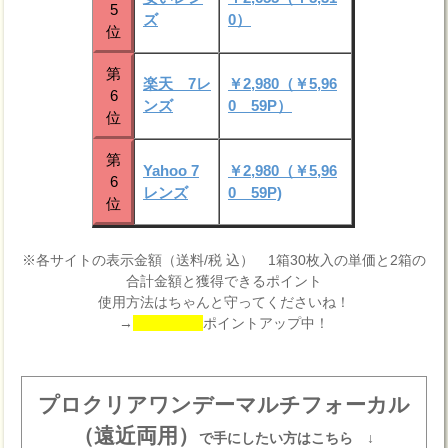
5
ズ
0）
位
第
楽天 7レ
￥2,980（￥5,96
6
ンズ
0 59P）
位
第
Yahoo 7
￥2,980（￥5,96
6
レンズ
0 59P)
位
※各サイトの表示金額（送料/税 込） 1箱30枚入の単価と2箱の
合計金額と獲得できるポイント
使用方法はちゃんと守ってくださいね！
→
ポイントアップ中！
プロクリアワンデーマルチフォーカル
（遠近両用）
で手にしたい方はこちら ↓